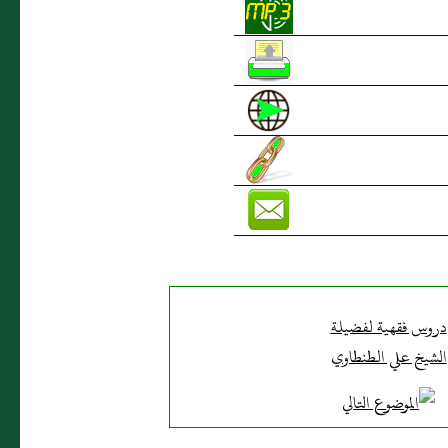
دروس فقهية لفضيلة
الشيخ علي الطنطاوي