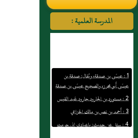
النووي رحمهم الله تعالى
المدرسة العلمية :
1 : عيسَى بن صدقة، ويُقال: صدقة بن
عيسَى أَبو محرز، والصحيح عيسَى بن صدقة
2 : مستورد بن الجارود جارود عَبد القيس
3 : أَحمد بن نصر بن مالك الخزاعي
4 : سئل عن حديث: ياعبادي إني حرمت
الظلم على نفسي