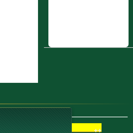
5 : عنبس بن عقبة
6 : معلى بن راشد أَبو اليمان النبال القواس
مولى سنان بن سلمة
7 : رِبعي بن حراش الغطفاني العبسي
8 : مُطَرِّف بن عوف، بَصريٌّ
9 : محمد بن أَبي بكر الصديق، وهو محمد
بن عَبد الله بن عثمان، وعثمان: أَبو قحافة،
ولد عام حجة الإسلام
10 : باب قَوْلِ اللَّهِ تَعَالَى:[196 البقرة]
{أَوْصَدَقَةٍ} وَهِيَ إِطْعَامُ سِتَّةِ مَسَاكِينَ
++