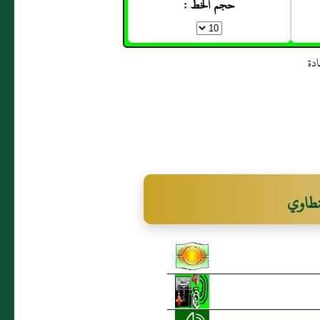
حجم الخط :
نطاوي