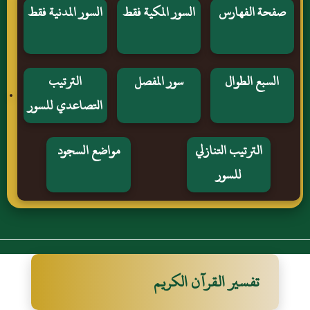
صفحة الفهارس
السور المكية فقط
السور المدنية فقط
السبع الطوال
سور المفصل
الترتيب
التصاعدي للسور
الترتيب التنازلي
مواضع السجود
للسور
تفسير القرآن الكريم