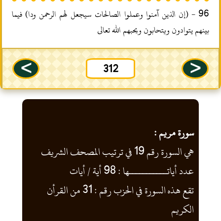
96 - (إن الذين آمنوا وعملوا الصالحات سيجعل لهم الرحمن ودا) فيما
بينهم يتوادون ويتحابون ويحبهم الله تعالى
--
>
<
312
سورة مريم :
هي السورة رقم 19 في ترتيب المصحف الشريف
عدد أياتـــــــــــها : 98 أية / أيات
تقع هذه السورة في الحزب رقم : 31 من القرأن
الكريم