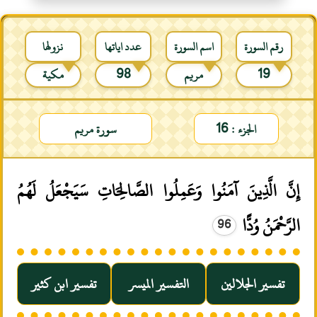
رقم السورة
اسم السورة
عدد اياتها
نزولها
19
مريم
98
مكية
الجزء : 16
سورة مريم
إِنَّ الَّذِينَ آمَنُوا وَعَمِلُوا الصَّالِحَاتِ سَيَجْعَلُ لَهُمُ
الرَّحْمَنُ وُدًّا
96
تفسير الجلالين
التفسير الميسر
تفسير ابن كثير