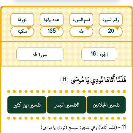
رقم السورة
اسم السورة
عدد اياتها
نزولها
20
طه
135
مكية
الجزء : 16
سورة طه
فَلَمَّا أَتَاهَا نُودِي يَا مُوسَى
11
تفسير الجلالين
التفسير الميسر
تفسير ابن كثير
11 - (فلما أتاها) وهي شجرة عوسج (نودي يا موسى)