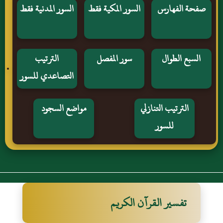
صفحة الفهارس
السور المكية فقط
السور المدنية فقط
السبع الطوال
سور المفصل
الترتيب
التصاعدي للسور
الترتيب التنازلي
مواضع السجود
للسور
تفسير القرآن الكريم