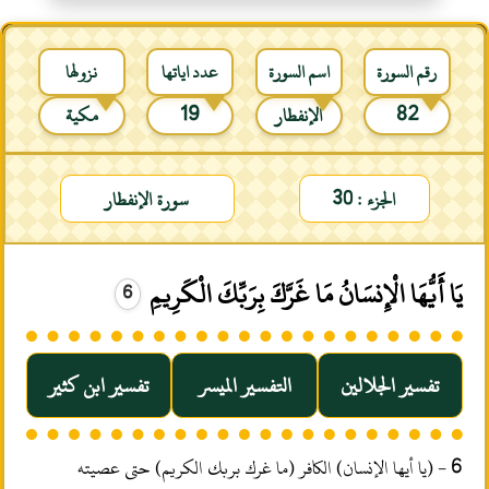
رقم السورة
اسم السورة
عدد اياتها
نزولها
82
الإنفطار
19
مكية
الجزء : 30
سورة الإنفطار
يَا أَيُّهَا الْإِنسَانُ مَا غَرَّكَ بِرَبِّكَ الْكَرِيمِ
6
تفسير الجلالين
التفسير الميسر
تفسير ابن كثير
6 - (يا أيها الإنسان) الكافر (ما غرك بربك الكريم) حتى عصيته