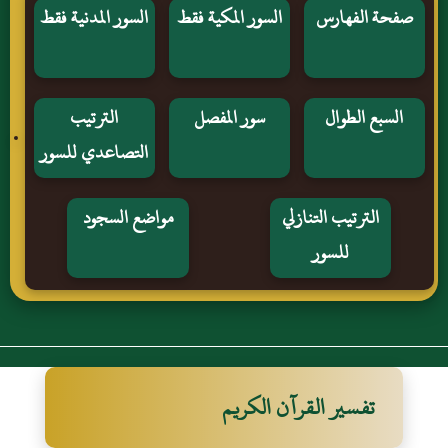
صفحة الفهارس
السور المكية فقط
السور المدنية فقط
السبع الطوال
سور المفصل
الترتيب
التصاعدي للسور
الترتيب التنازلي
مواضع السجود
للسور
تفسير القرآن الكريم