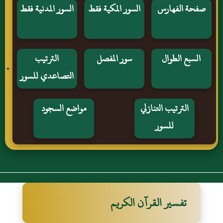
صفحة الفهارس
السور المكية فقط
السور المدنية فقط
السبع الطوال
سور المفصل
الترتيب
التصاعدي للسور
الترتيب التنازلي
مواضع السجود
للسور
تفسير القرآن الكريم