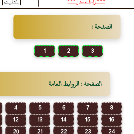
* * * رابط مباشر * * *
الصفحة :
1
2
3
الصفحة : الروابط العامة
4
5
6
7
8
12
13
14
15
16
20
21
22
23
24