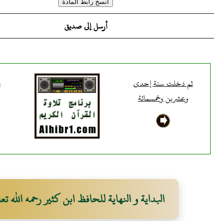
أرسل إلى صديق
ثم دخلت سنة إحدى
ف
وعشرين وخمسمائة
البداية و النهاية للحافظ ابن كثير رحمه الله تعا