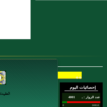
7 : خليفة الوقت المستعصم بالله
8 : ابْنُ عَبْدِ الصَّمَدِ عَبْدُ الصَّمَدِ بنُ عَبْدِ
اللهِ القُرَشِيُّ
9 : ابْنُ خَطِيْبِ القَرَافَةِ، أَبُو عَمْرٍو عُثْمَانُ
بنُ عَلِيِّ بنِ عَبْدِ الوَاحِدِ القُرَشِيُّ
10 : ابْنُ مِيْقُلَ مُحَمَّدُ بنُ عَبْدِ اللهِ بنِ أَحْمَدَ
المُرْسِيُّ
++
العقيدة