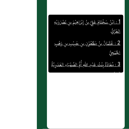
1 : ابْنُ سَخْتَامَ عَلِيُّ بنُ إِبْرَاهِيْمَ بنِ نَصْرَوَيْه
الغَزِّيُّ
2 : عُثْمَانُ بنُ مَظْعُوْنِ بنِ حَبِيْبِ بنِ وَهْبٍ
الجُمَحِيُّ
3 : مُعَاذَةُ بِنْتُ عَبْدِ اللهِ أُمُّ الصَّهْبَاءِ العَدَوِيَّةُ
(ع)
4 : ابْنُ بَشْكُوَال خَلَفُ بنُ عَبْدِ المَلِكِ
الأَنْصَارِيُّ
5 : عَلِيُّ بنُ صَالِحِ بنِ حَيٍّ أَبُو الحَسَنِ
الهَمْدَانِيُّ (م، 4)
6 : القَطِيْعِيُّ، أَبُو الحَسَنِ مُحَمَّدُ بنُ أَحْمَدَ بنِ
عُمَرَ بنِ حُسَيْنٍ