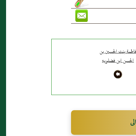
اطمة بنت الحسين بن
الحسن ابن فضلويه
لى