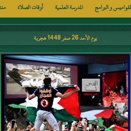
لقواميس و البرامج
المدرسة العلمية
أوقات الصلاة
منت
يوم الأحد 26 صفر 1448 هجرية