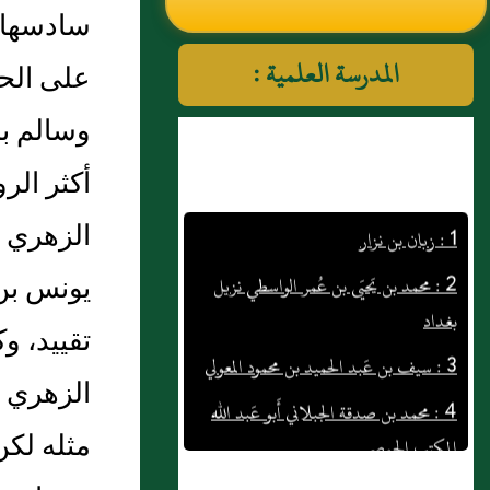
سادسها ح
النووي رحمهم الله تعالى
المدرسة العلمية :
على الحد
وسالم بن
أكثر الر
1 : زبان بن نزار
الزهري 
2 : محمد بن يَحيَى بن عُمر الواسطي نزيل
بغداد
يونس بن 
3 : سيف بن عَبد الحميد بن محمود المعولي
تقييد، و
4 : محمد بن صدقة الجبلاني أَبو عَبد الله
الزهري ب
المكتب الحِمصي
مثله لكن
5 : محمول مولى أبي عمارة بن أَبي معيط،
وقال بعضهم: مولى عمار