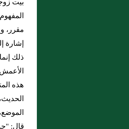
بيت زوجها
المفهوم 
مقرر، وإ
إشارة إل
ذلك إنما
الأعمش 
هذه المت
الحديث،
الموضع، 
قال: "حد