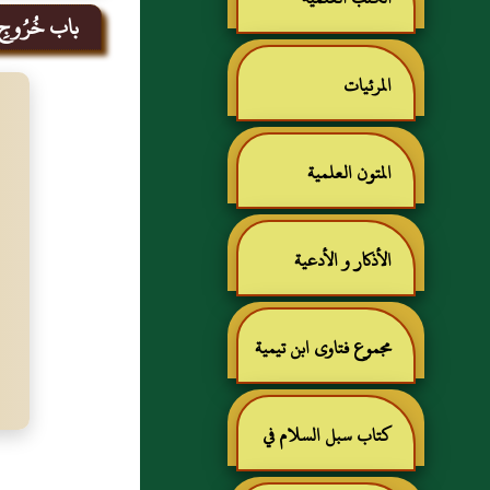
باب خُرُوجِ النّ
المرئيات
المتون العلمية
الأذكار و الأدعية
مجموع فتاوى ابن تيمية
كتاب سبل السلام في