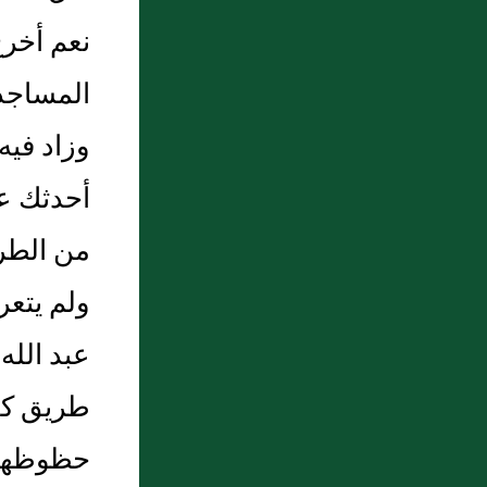
نعم أخرج
المساجد 
وزاد فيه
أحدثك عن
من الطرق
ولم يتعر
عبد الله
طريق كعب
حظوظهن ا