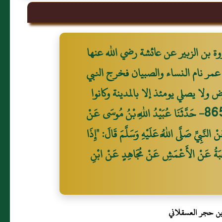
ة بن الزبير عن عائشة رضي الله عنها
 عمر نام النساء والصبيان فخرج النبي
ولا يصلي يومئذ إلا بالمدينة وكانوا
يصلون العتمة فيما بين أن يغيب الشفق إلى ثلث الليل الأول 865- حَدَّثَنَا عُبَيْدُ اللَّهِ بْنُ مُوسَى عَنْ
نَّبِيِّ صَلَّى اللَّهُ عَلَيْهِ وَسَلَّمَ قَالَ: "إِذَا
 شُعْبَةُ عَنْ الأَعْمَشِ عَنْ مُجَاهِدٍ عَنْ ابْنِ
بن حجر العسقلاني