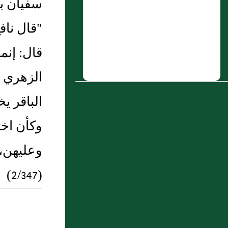
سفيان بن
6 : طلبه من السلطان النظر في فتواه
"قال ناف
وانصافه
قال: إنم
7 : خراش بن إِسماعيل العجلي
الزهري "
8 : باب نواقض الوضوء : سئل:هل يجوز
مس المصحف بغير وضوء؟
الباقر ي
9 : جارود بن يزيد النيسابوري
وكأن اخت
10 : باب مَنْ اسْتَعَدَّ الْكَفَنَ فِي زَمَنِ النَّبِيِّ
وعليهن، 
صَلَّى اللَّهُ عَلَيْهِ وَسَلَّمَ فَلَمْ يُنْكَرْ عَلَيْهِ
(2/347)