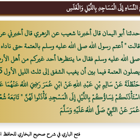
ِسَاءِ إِلَى الْمَسَاجِدِ بِاللَّيْلِ وَالْغَلَسِ
حدثنا أبو اليمان قال أخبرنا شعيب عن الزهري قال أخبرني عرو
قالت " أعتم رسول الله صلى الله عليه وسلم بالعتمة حتى ناداه
صلى الله عليه وسلم فقال ما ينتظرها أحد غيركم من أهل الأرض 
حَنْظَلَةَ عَنْ سَالِمِ بْنِ عَبْدِ اللَّهِ عَنْ ابْنِ عُمَرَ رَضِيَ اللَّهُ عَنْهُمَا عَنْ ال
اسْتَأْذَنَكُمْ نِسَاؤُكُمْ بِاللَّيْلِ إِلَى الْمَسْجِدِ فَأْذَنُوا لَهُنَّ " تَابَعَهُ
عُمَرَ عَنْ النَّبِيِّ صَلَّى اللَّهُ عَلَيْهِ وَسَلَّمَ
فتح الباري في شرح صحيح البخاري للحافظ ا