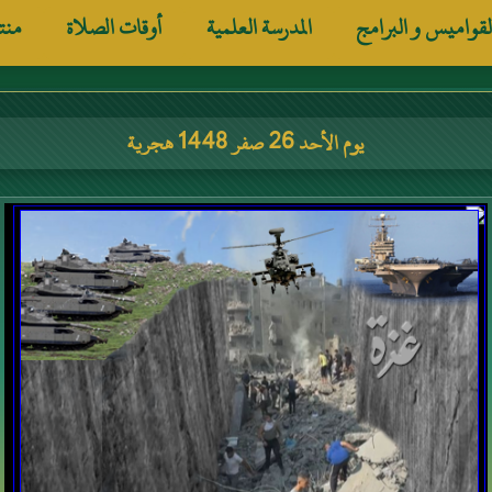
لقواميس و البرامج
المدرسة العلمية
أوقات الصلاة
منت
يوم الأحد 26 صفر 1448 هجرية