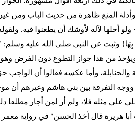
الكية في ذلك أربعة أقوال مشهورة: الجواز 
لة المنع ظاهرة من حديث الباب ومن غيره ولقوله 
ٍ} ولو أحلها لآله لأوشك أن يطعنوا فيه، ولقوله: {خُذْ 
يهِمْ بِهَا} وثبت عن النبي صلى الله عليه وسل
ؤخذ من هذا جواز التطوع دون الفرض وهو ق
 والحنابلة، وأما عكسه فقالوا أن الواجب حق
ووجه التفرقة بين بني هاشم وغيرهم أن موج
على على مثله فلا، ولم أر لمن أجاز مطلقا دليل
با هريرة قال أخذ الحسن" في رواية معمر 