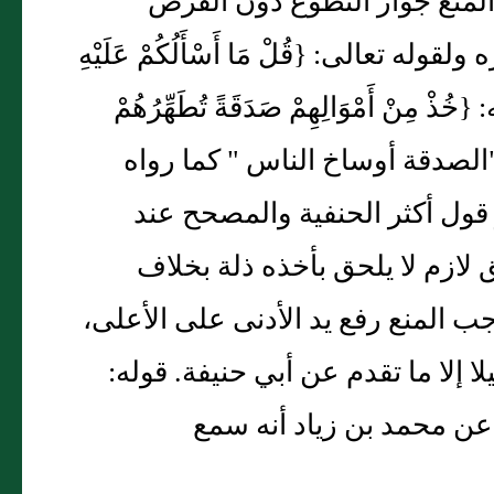
المنع جواز التطوع دون الفرض
تعالى: {قُلْ مَا أَسْأَلُكُمْ عَلَيْهِ
مِنْ أَمْوَالِهِمْ صَدَقَةً تُطَهِّرُهُمْ
م: "الصدقة أوساخ الناس " كما رواه
ول أكثر الحنفية والمصحح عند
 لازم لا يلحق بأخذه ذلة بخلاف
ب المنع رفع يد الأدنى على الأعلى،
ا إلا ما تقدم عن أبي حنيفة. قوله:
عن محمد بن زياد أنه سمع