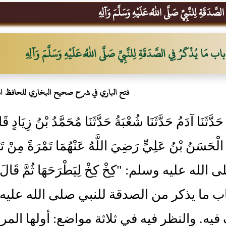
صَّدَقَةِ لِلنَّبِيِّ صَلَّى اللَّهُ عَلَيْهِ وَسَلَّمَ وَآلِهِ
باب مَا يُذْكَرُ فِي الصَّدَقَةِ لِلنَّبِيِّ صَلَّى اللَّهُ عَلَيْهِ وَسَلَّمَ وَآلِهِ
فتح الباري في شرح صحيح البخاري للحافظ ا
1 - حَدَّثَنَا آدَمُ حَدَّثَنَا شُعْبَةُ حَدَّثَنَا مُحَمَّدُ بْنُ زِيَا
 الْحَسَنُ بْنُ عَلِيٍّ رَضِيَ اللَّهُ عَنْهُمَا تَمْرَةً مِنْ 
لله عليه وسلم: "كِخْ كِخْ لِيَطْرَحَهَا ثُمَّ قَالَ أَمَا ش
اب ما يذكر من الصدقة للنبي صلى الله عليه
 فيه. والنظر فيه في ثلاثة مواضع: أولها المر