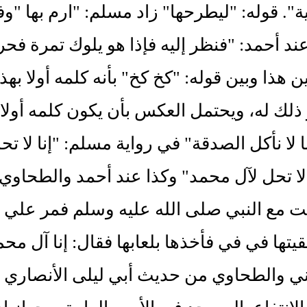
ة". قوله: "ليطرحها" زاد مسلم: "ارم بها 
عند أحمد: "فنظر إليه فإذا هو يلوك تمرة فحرك
ن هذا وبين قوله: "كخ كخ" بأنه كلمه أولا به
ذلك له، ويحتمل العكس بأن يكون كلمه أولا 
نا لا نأكل الصدقة" في رواية مسلم: "إنا لا ت
لا تحل لآل محمد" وكذا عند أحمد والطحا
نت مع النبي صلى الله عليه وسلم فمر علي
قيتها في في فأخذها بلعابها فقال: إنا آل مح
ني والطحاوي من حديث أبي ليلى الأنصاري 