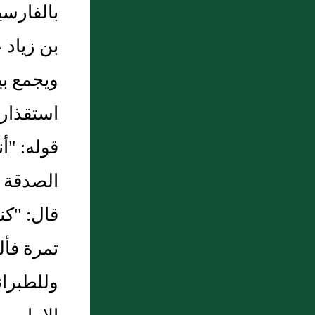
بالفارسي
بن زياد 
ويجمع بي
استقذار 
قوله: "أ
الصدقة 
قال: "ك
تمرة فأل
وللطبرا