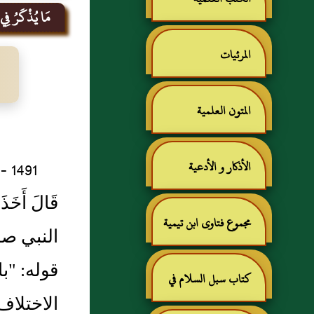
مَا يُذْكَرُ فِي ال
المرئيات
المتون العلمية
491
الأذكار و الأدعية
قَالَ أَخَذَ
مجموع فتاوى ابن تيمية
النبي صلى ا
قوله: "ب
كتاب سبل السلام في
الاختلاف