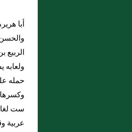
أبا هرير
والحسن 
الربيع ب
ولعابه ي
حمله على
وكسرها و
ست لغات،
عربية وق