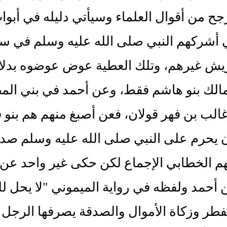
جح من أقوال العلماء وسيأتي دليله في أبو
 أشركهم النبي صلى الله عليه وسلم في سه
ريش غيرهم، وتلك العطية عوض عوضوه بدلا
الك بنو هاشم فقط، وعن أحمد في بني المطل
لب بن فهر قولان، فعن أصبغ منهم هم بنو 
ان يحرم على النبي صلى الله عليه وسلم صد
م الخطابي الإجماع لكن حكى غير واحد عن 
 أحمد ولفظه في رواية الميموني "لا يحل لل
طر وزكاة الأموال والصدقة يصرفها الرجل عل