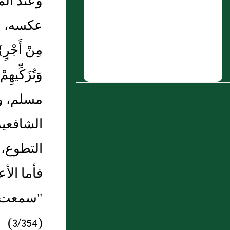
وعند الم
رَجُلٍ وَقَعَ بِامْرَأَتِهِ وَهُوَ مُحْرِمٌ فَلَمْ يَقُلْ لَهُ الْقَوْمُ
عكسه، وأد
شَيْئًا فَقَالَ سَعِيدٌ إِنَّ رَجُلًا وَقَعَ
بِامْرَأَتِهِ وَهُوَ مُحْرِمٌ فَبَعَثَ إِلَى الْمَدِينَةِ يَسْأَلُ
مِنْ أَجْر
عَنْ ذَلِكَ فَقَالَ بَعْضُ النَّاسِ (...)
وَتُزَكِّ
6 : عَمرو بن عَمرو أَبو الزعراء، كُوفيٌّ ابن
أَخي أبي الأَحوص الجُشَمي
مسلم، وي
7 : فصل في تميز الطعن في المذكورين
الشافعية
8 : خالد بن الوليد السكسكي الحِمصي
التطوع، 
9 : بكر بن ماعز أَبو حمزة
فأما الأ
10 : الحسين بن المنذر الكُوفي
"سمعت أ
(3/354)