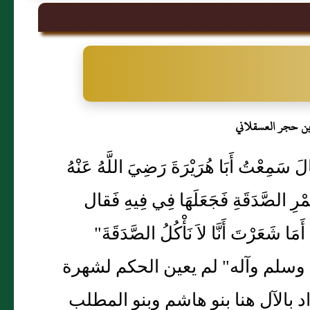
بن حجر العسقلاني
دٍ قَالَ سَمِعْتُ أَبَا هُرَيْرَةَ رَضِيَ اللَّهُ عَنْهُ
تَمْرِ الصَّدَقَةِ فَجَعَلَهَا فِي فِيهِ فَقال
َعَرْتَ أَنَّا لاَ نَأْكُلُ الصَّدَقَةَ"
 وسلم وآله" لم يعين الحكم لشهرة
اد بالآل هنا بنو هاشم وبنو المطلب