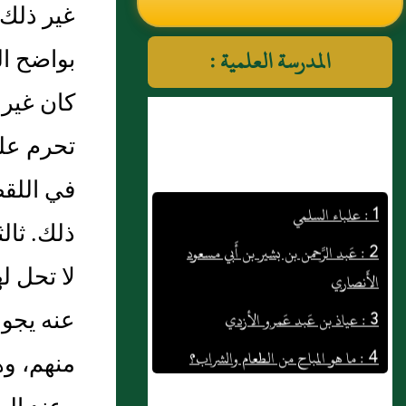
غير ذلك 
النووي رحمهم الله تعالى
بواضح ال
المدرسة العلمية :
كان غير 
تحرم علي
1 : علباء السلمي
في اللقط
2 : عَبد الرَّحمن بن بشير بن أَبي مسعود
ذلك. ثال
الأَنصاري
لا تحل ل
3 : عياذ بن عَبد عَمرو الأزدي
عنه يجوز
4 : ما هو المباح من الطعام والشراب؟
منهم، و
5 : مَالِكٌ عَنْ يَحْيَى بْنِ سَعِيدٍ أَنَّهُ سَمِعَ
سَعِيدَ بْنَ الْمُسَيَّبِ يَقُولُ مَا تَرَوْنَ فِي