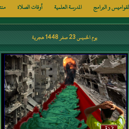
لقواميس و البرامج
المدرسة العلمية
أوقات الصلاة
منت
يوم الخميس 23 صفر 1448 هجرية