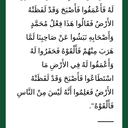
لَهُ فَأَعْمَقُوا فَأَصْبَحَ وَقَدْ لَفَظَتْهُ
الأَرْضُ فَقَالُوا هَذَا فِعْلُ مُحَمَّدٍ
وَأَصْحَابِهِ نَبَشُوا عَنْ صَاحِبِنَا لَمَّا
هَرَبَ مِنْهُمْ فَأَلْقَوْهُ فَحَفَرُوا لَهُ
وَأَعْمَقُوا لَهُ فِي الأَرْضِ مَا
اسْتَطَاعُوا فَأَصْبَحَ وَقَدْ لَفَظَتْهُ
الأَرْضُ فَعَلِمُوا أَنَّهُ لَيْسَ مِنْ النَّاسِ
فَأَلْقَوْهُ".
ـــــــ