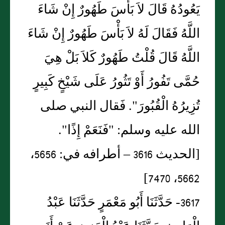
يَعُودُهُ قَالَ لاَ بَأْسَ طَهُورٌ إِنْ شَاءَ
اللَّهُ فَقَالَ لَهُ لاَ بَأْسَ طَهُورٌ إِنْ شَاءَ
اللَّهُ قَالَ قُلْتُ طَهُورٌ كَلاَ بَلْ هِيَ
حُمَّى تَفُورُ أَوْ تَثُورُ عَلَى شَيْخٍ كَبِيرٍ
تُزِيرُهُ الْقُبُورَ". فَقال النبي صلى
الله عليه وسلم: "فَنَعَمْ إِذًا".
[الحديث 3616 – أطرافه في: 5656،
5662، 7470]
3617- حَدَّثَنَا أَبُو مَعْمَرٍ حَدَّثَنَا عَبْدُ