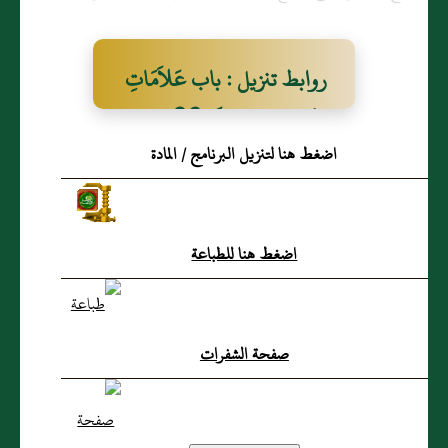
روابط تنزيل : باب عَلاَمَاتِ
النُّبُوَّةِ فِي الإِسْلاَمِ 26
اضغط هنا لتنزيل البرنامج / المادة
اضغط هنا للطباعة
صفحة الشفرات