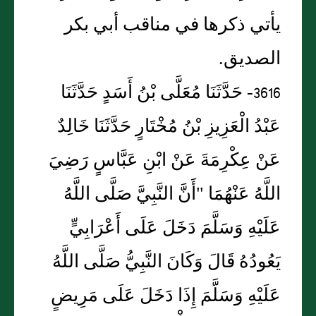
يأتي ذكرها في مناقب أبي بكر
الصديق.
3616- حَدَّثَنَا مُعَلَّى بْنُ أَسَدٍ حَدَّثَنَا
عَبْدُ الْعَزِيزِ بْنُ مُخْتَارٍ حَدَّثَنَا خَالِدٌ
عَنْ عِكْرِمَةَ عَنْ ابْنِ عَبَّاسٍ رَضِيَ
اللَّهُ عَنْهُمَا "أَنَّ النَّبِيَّ صَلَّى اللَّهُ
عَلَيْهِ وَسَلَّمَ دَخَلَ عَلَى أَعْرَابِيٍّ
يَعُودُهُ قَالَ وَكَانَ النَّبِيُّ صَلَّى اللَّهُ
عَلَيْهِ وَسَلَّمَ إِذَا دَخَلَ عَلَى مَرِيضٍ