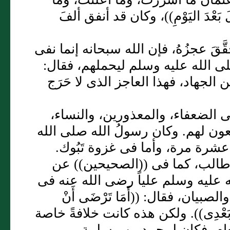
َلَ بَعْدَ اليَوْمِ))، وكان قد أنفق ألفَ
حقَّقَ عجزُهُ، فإن الله سبحانه إنما نفى
 صلى الله عليه وسلم ليحملهم، فقال:
هم من الجهاد، فهذا العاجز الذى لا حَرَج
لى الضعفاء، والمعذورين، والنساء،
 العون لهم. وكان رسولُ الله صلى الله
 عشرة مرة، وأما فى غزوة تَبُوك.
ى طالب، كما فى ((الصحيحين)) عن
 عليه وسلم علياً رضى الله عنه فى
الصبيان، فقال: ((أَمَا تَرْضَى أَنْ
َ نَبِىَّ بَعْدِى)). ولكن هذه كانت خلافةً خاصة
لعام، فكان لمحمد بن مسلمة