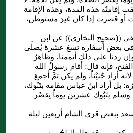
قت إقامتُه هذه المدة، وهذه الإقامة
 أو قصرت إذا كان غيرَ مستوطن،
، ففى ((صحيح البخارى)) عن ابن
فى بعض أسفاره تسعَ عشرةَ يُصلِّى
 وإن زدنا على ذلك أتممنا، وظاهرُ
تح، فإنه قال: أقام رسولُ اللهِ
اد حُنَيْناً، ولم يكن ثَمَّ أجمعَ
ه: بل أراد ابنُ عباس مقامه بتَبُوك،
 وسلم بتَبُوك عشرينَ يوماً يقصُر
 سعد ببعض قرى الشام أربعين ليلة
ِى ركعتين، وقد حال الثلجُ بينه وبين