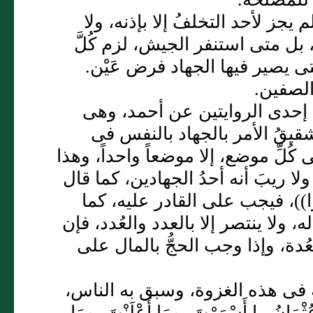
م يجز لأحد التخلفُ إلا بإذنه، ولا
، بل متى استنفر الجيش، لزم كُلَّ
تى يصير فيها الجهاد فرض عَيْن.
 الصفين.
ا إحدى الروايتين عن أحمد، وهى
شقيقُ الأمر بالجهاد بالنفس فى
 كُلِّ موضع، إلا موضعاً واحداً، وهذا
ا ريبَ أنه أحدُ الجهادين، كما قال
غَزَا))، فيجب على القادر عليه، كما
له، ولا ينتصر إلا بالعدد والعُدد، فإن
ُدة، وإذا وجب الحجُّ بالمال على
مة فى هذه الغزوة، وسبق به الناس،
نُ ما أَسْرَرْتَ، ومَا أَعْلَنْتَ، ومَا