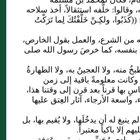
وقالوا: خلَّفه استثقالاً، أخذ سلاحه
ا، ولكِـنْ خَلَّفْتُكَ لِما تَرَكْتُ
أنه من الشرع، والعمل بقول الخارص،
رِصَ بنفسه، كما خرصَ رسول الله صلى
بخُ منه، ولا العجينُ به، ولا الطهارةُ
. وكانت معلومةً باقية إلى زمن
ِ بها قرناً بعد قرن إلى وقتنا هذا،
ء، واسعة الأرجاء، آثار العِتق عليها
 ينبغ له أن يدخُلَها، ولا يُقيم بها، بل
م إلا باكياً معتبراً.
ادى مُحَسِّر بين مِنَى وعَرَفة،