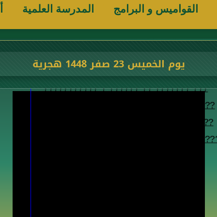
القواميس و البرامج
المدرسة العلمية
أ
يوم الخميس 23 صفر 1448 هجرية