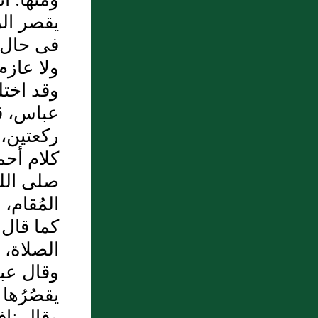
يقصر الر
فى حال 
ولا عازم
وقد اختل
عباس، قا
ركعتين، ف
كلام أحم
صلى الله 
المُقام، 
كما قال ج
الصلاة، 
وقال عبد
يقصُرُها س
وقال نافع