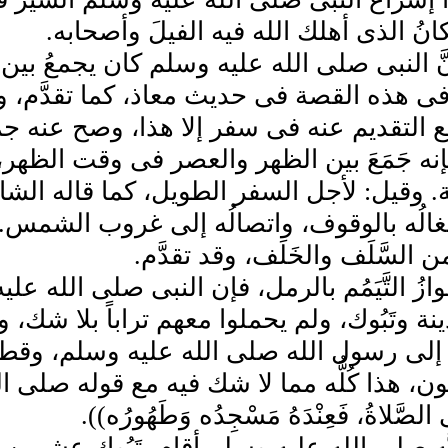
كانُ الذى أهلك الله فيه الفيلَ وأصحابه.
نَّ النبى صلى الله عليه وسلم كان يجمعُ بي
فى هذه القصة فى حديث معاذ، كما تقدَّم، وذك
التقديم عنه فى سفر إلا هذا، وصح عنه جمعُ 
فإنه جَمَعَ بين الظهر والعصر فى وقت الظهر،
ة. وقيل: لأجل السفر الطويل، كما قاله الش
الُه بالوقوف، واتصالُه إلى غروب الشمس.
السَّلَف والخَلَف، وقد تقدَّم.
ازُ التَّيَمُم بالرمل، فإن النبى صلى الله ع
ينة وتَبُوك، ولم يحملوا معهم تراباً بلا شك، 
لى رسول الله صلى الله عليه وسلم، وقطعاً
ون، هذا كُلُّه مما لا شك فيه مع قوله صلى الله علي
ِى الصَّلاةُ، فَعِنْدَهُ مَسْجِدُه وَطَهُورُه)).
َّه صلى الله عليه وسلم أقام بتَبُوك عشرين يوماً