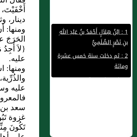
أَخْفَيْتَ،
دينار، وث
1 : ابْنُ هِلاَلٍ أَحْمَدُ بنُ عَبْدِ اللهِ
ومنها: أن
بنِ نَصْرٍ السُّلَمِيُّ
الحَرَجَ
2 : ثم دخلت سنة خمس عشرة
{لاَ أَجِد
ومائة
عليه.
3 : ثم دخلت سنة تسع وستين
ومنها: ا
والذُرِّ
وثلثمائة
عليه وسل
4 : عكرمة بن أبي جهل رضي
فالمعروف
الله عنه
سعد بن أ
5 : المقدمة
غزوة تَبُو
تَكُونَ مِن
6 : حَمْزَةُ بنُ مُحَمَّدِ بنِ عِيْسَى أَبُو
على أهله