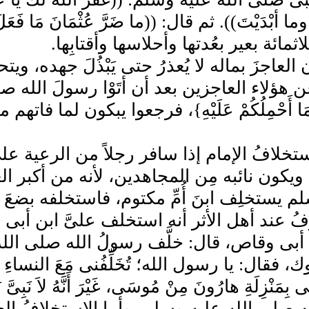
 وما أبْدَيْتَ)). ثم قال: ((ما ضَرَّ عُثْمَانَ مَا فَع
لاثمائة بعير بعُدتها وأحلاسها وأقتابِها.
 العاجزَ بماله لا يُعذرُ حتى يَبْذُلَ جهده، ويت
 عن هؤلاء العاجزين بعد أن أتَوْا رسولَ الله
ُ مَا أَحْمِلُكُمْ عَلَيْهِ}، فرجعوا يبكون لما فات
ستخلافُ الإمام إذا سافر رجلاً من الرعية ع
ية، ويكون نائبه مِن المجاهدين، لأنه من أكبر
م يستخلِف ابنَ أُمِّ مكتوم، فاستخلفه بضعَ
ُ عند أهل الأثر أنه استخلف علىَّ ابن أب
بى وقاص، قال: خلَّف رسولُ الله صلى الله
ك، فقال: يا رسول الله؛ تُخَلِّفُنى مَعَ النساءِ و
ِّى بِمَنْزِلَةِ هارُونَ مِنْ مُوسَى، غَيْرَ أَنَّهُ لا
 صلى الله عليه وسلم، وأما الاستخلافُ ا