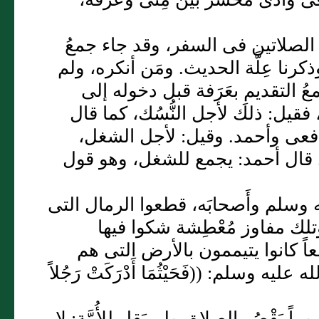
ن الصلاتين فى السفر، وقد جاء جمعُ
رنا عِلَّة الحديث. ومَن أنكره، ولم
التقديمِ بعَرَفة قبل دخوله إلى
 فقيل: ذلك لأجل النُّسُك، كما قال
افعى وأحمد. وقيل: لأجل الشغل،
 قال أحمد: يجمع للشغل، وهو قول
ليه وسلم وأَصحابَه، قطعوا الرمال التى
وتلك مفاوز مُعْطِشة شكوا فيها
 كانوا يتيممون بالأرض التى هم
ه وسلم: ((فَحَيْثُمَا أَدْرَكَتْ رَجُلاً
 يَقْصُر الصلاة، ولم يَقل للأُمَّة: لا