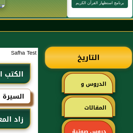
برنامج استظهار القرآن الكريم
Safha Test
التاريخ
الكتب ا
الدروس و
السيرة ا
الخطب
المقالات
زاد الم
دروس صوتية