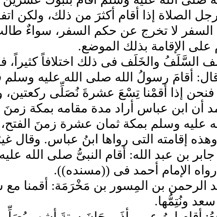
جل الصلاة إذا أقام أكثرَ من ذلك، ولكن اتف
السفر لا تخرج عن حكم السفر، سواءٌ طالت
 على الإقامة بذلك الموضع.
ف السَّلَفُ والخَلَف فى ذلك اختلافاً كثيراً
ل: أقامَ رسولُ الله صلى الله عليه وسلم 
نحن إذا أقمْنا تِسْعَ عشرةَ نُصَلِّى ركعتين،
د أن ابن عباس أراد مدة مقامه بمكة زمنَ الف
عليه وسلم بمكة ثمان عشرة زمنَ الفتح، لأنه أر
وهذه إقامته التى رواها ابنُ عباس. وقال غيرُ
ابر بن عبد الله: أقام النبىُّ صلى الله عليه
رواه الإمام أحمد فى ((مسنده)).
 الرحمن بن المِسور بن مَخْرَمَة: أقمنا مع
عد ونُتِمُّها.
ُ: أقام ابنُ عمر بأذَربيجَانَ ستةَ أشهر يُصَلّ