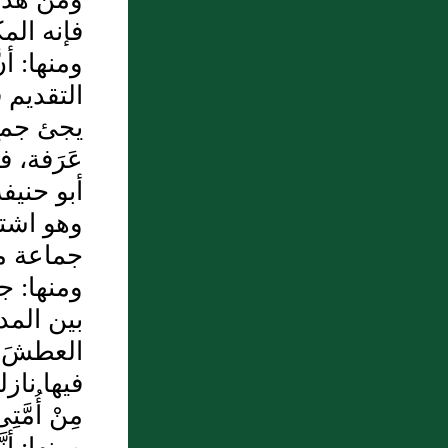
فإنه الم
ومنها: أ
التقديم 
يجئ جمع 
عَرَفة، 
أبو حنيف
وهو اشتغ
جماعة من 
ومنها: جو
بين المد
العطشَ إ
فيها نازل
مِنْ أُمَّت
ومنها: أن