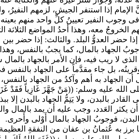
َّ الإمام إذا استنفر الجيش، لزمهم النفيرُ، ول
فى وجوب النفير تعيينُ كلِّ واحد منهم بعينه
م الخروجُ معه، وهذا أحدُ المواضع الثلاثة ال
إذا حضر العدوُّ البلد. والثالث: إذا حضر بين
جوبُ الجهاد بالمال، كما يجبُ بالنفس، وهذ
الذى لا ريب فيه، فإن الأمر بالجهاد بالمال 
رينُه، بل جاء مقدَّماً على الجهاد بالنفس فى
أن الجهاد به أهم وآكدُ من الجهاد بالنفس، ول
 الله عليه وسلم: ((مَنْ جَهَّزَ غَازِياً فَقَدْ 
لقادر بالبدن، ولا يَتِمُّ الجهاد بالبدن إلا ببذ
أن يكثر العَدد، وجب عليه أن يمد بالمال والع
لبدن، فوجوبُ الجهاد بالمال أَوْلى وأَحرى.
ا برز به عُثمانُ بن عفان من النفقةِ العظي
 صلى الله عليه وسلم: ((غَفَرَ اللهُ لَكَ يا عُثْمَا