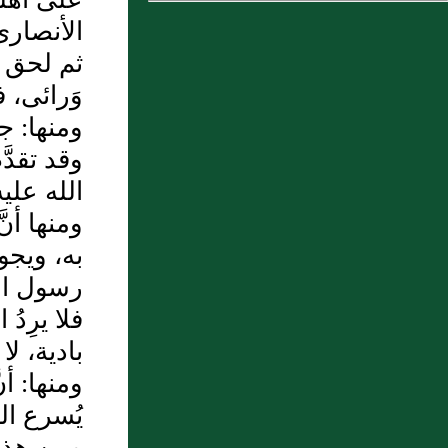
عَلِيٍّ الجُرْجَانِيُّ
الأنصارى،
7 : يَحْيَى البَكَّاءُ البَصْرِيُّ (ت، ق)
ثم لحق با
وَرائى، فا
8 : مُعَلَّى بنُ حَيْدَرَةَ أَبُو الحَسَنِ
ومنها: ج
الكُتَامِيُّ
وقد تقدّ
9 : الجُوْرِيُّ أَبُو مَنْصُوْرٍ عُمَرُ بنُ
الله علي
أَحْمَدَ بنِ مُحَمَّدٍ
ومنها أنّ
10 : ثم دخلت سنة ثلاث
به، ويجو
وسبعين وأربعمائة
رسول الل
فلا يرِدُ
بادية، لا
ومنها: أن
يُسرع الس
ومن هذا 