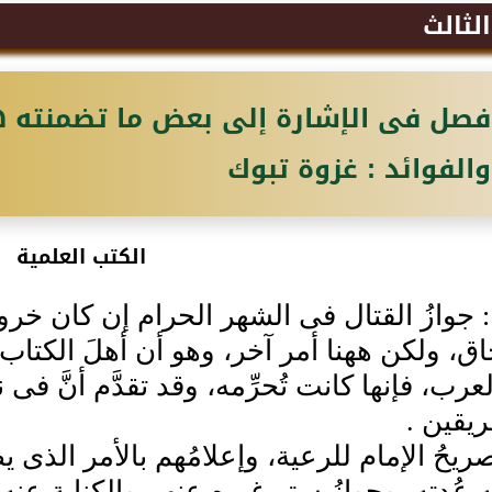
الثالث
فصل فى الإشارة إلى بعض ما تضمنته ه
والفوائد : غزوة تبوك
الكتب العلمية
: جوازُ القتال فى الشهر الحرام إن كان خر
ق، ولكن ههنا أمر آخر، وهو أن أهلَ الكتاب لم
رب، فإنها كانت تُحرِّمه، وقد تقدَّم أنَّ فى
ريقين .
ريحُ الإمام للرعية، وإعلامُهم بالأمر الذى يض
ا له عُدته، وجوازُ ستر غيره عنهم والكناية عن