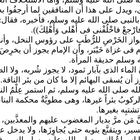
 ويدل على هذا أن المنافقين لما أرجفُوا به، 
لنبى صلى الله عليه وسلم، فأخبره، فقال: ((كَذَبُو
رْجعْ فاخْلُفْنى فى أَهْلى وَأَهْلِكَ)).
واز الخَرْصِ للرُّطَبِ على رؤوس النخل، و
َم فى غزاة خَيْبَر، وأن الإمام يجوز أن يخ
ه وسلم حديقة المرأة.
َ الماء الذى بآبار ثمود، لا يجوز شُربه، ولا الط
ز أن يُسقى البهائم إلا ما كان من بئر الناقة
ه صلى الله عليه وسلم، ثم استمر عِلْمُ الناس
 الركوبُ بئراً غيرها، وهى مطويَّةٌ محكمة البنا
 تشتبِه بغيرها.
َّ مَن مرَّ بديار المغضوب عليهم والمعذَّبين، لم
ير، ويتقنَّع بثوبه حتى يُجاوِزَها، ولا يدخل عليه
إسراعُ النبى صلى الله عليه وسلم السير فى و