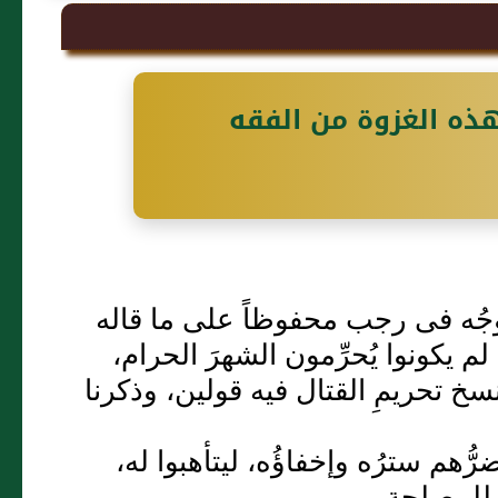
ذه الغزوة من الفقه
وجُه فى رجب محفوظاً على ما قاله
 يكونوا يُحرِّمون الشهرَ الحرام،
 نسخ تحريمِ القتال فيه قولين، وذكرنا
رُّهم سترُه وإخفاؤُه، ليتأهبوا له،
ه للمصلحة.