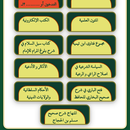
التدخين أو ……… ؟!ـ
حقائق وأرقام ناطقة ، لكن
لا يسمعها المدخنون حرره
المتون العلمية
الكتب الإلكترونية
خالد بن عبد الرحمن بن حمد
الشايع
مجموع فتاوى ابن تيمية
كتاب سبل السلام في
شرح بلوغ المرام للإمام
الصنعاني رحمه الله
السياسة الشرعية في
الأذكار و الأدعية
اصلاح الراعي و الرعية
فتح الباري في شرح
الأحكام السلطانية
صحيح البخاري للحافظ
والولايات الدينية
ابن حجر العسقلاني
المنهاج شرح صحيح
مسلم بن الحجاج