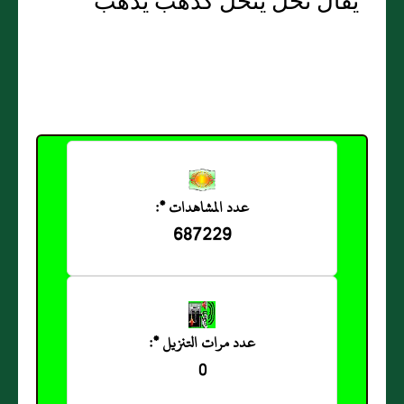
يقال نحل ينحل كذهب يذهب
عدد المشاهدات *:
687229
عدد مرات التنزيل *:
0