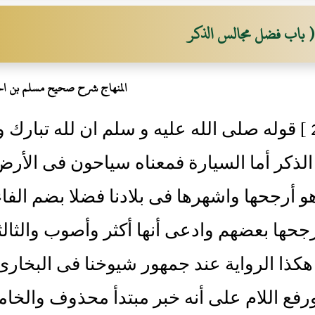
( باب فضل مجالس الذكر
المنهاج شرح صحيح مسلم بن ال
[ 2689 ] قوله صلى الله عليه و سلم ان لله تبار
لذكر أما السيارة فمعناه سياحون فى الأر
و أرجحها واشهرها فى بلادنا فضلا بضم الفاء
جحها بعضهم وادعى أنها أكثر وأصوب والثالث
كذا الرواية عند جمهور شيوخنا فى البخار
رفع اللام على أنه خبر مبتدأ محذوف والخا