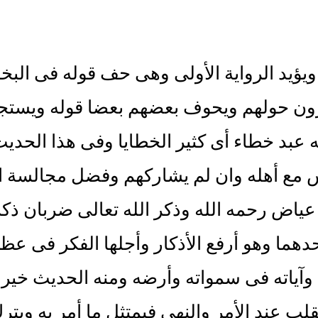
يؤيد الرواية الأولى وهى حف قوله فى البخ
ون حولهم ويحوف بعضهم بعضا قوله ويستجير
ه عبد خطاء أى كثير الخطايا وفى هذا الحد
مع أهله وان لم يشاركهم وفضل مجالسة الص
ياض رحمه الله وذكر الله تعالى ضربان ذكر
دهما وهو أرفع الأذكار وأجلها الفكر فى عظم
وآياته فى سمواته وأرضه ومنه الحديث خير ال
قلب عند الأمر والنهى فيمتثل ما أمر به وي