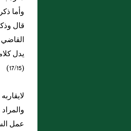
المحمدية للأستاذ عبد الحافظ العامري
وأما ذكر
7 : ( باب فى الأدعية
قال وذكر
8 : فَصــل في الصراط المستقيم ـ ب ـ
القاضي و
9 : تلاوة الحمين لقصائد ابو العتاهية : يا
خاطب الدنيا
يدل كلام
10 : كلمات في أعمال القلوب
(17/15)
لايقاربه
والمراد 
عمل السر