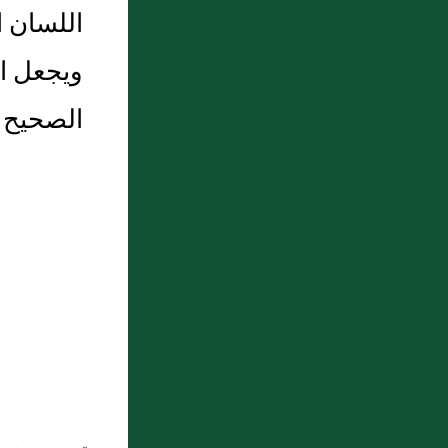
اللسان ا
ويجعل ال
الصحيح أ