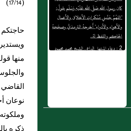
(17/14)
"اللهُمَّ جَنِّبني مُنْكراتِ الأخلاق والأعمال
والأهواءِ والأدواءِ" أَخرجهُ الترمذيُّ وصحَحهُ
الحاكم واللفظ لهُ..
حاجتكم و
2 : دعاء المبتهل الداعي الشيخ محمد محمود
ويستدير
الطبلاوي تقبل الله منه لإبتهال الهى قد
فعلت الذنب جهلا
منها قول
3 : ( باب جواز الغيلة وهي وطء المرضع
والجلوس 
وكراهة العزل )
القاضي ع
4 : بَاب إِذَا عَطَسَ كَيْفَ يُشَمَّتُ
نوعان أح
5 : تلاوة الشيخ طه الفهد لمنظومة بهجة
اللحاظ بما لحفص من روضة الحفاظ
وملكوته 
6 : الدرس التاسع عشر من دروس الشمائل
ذكره بال