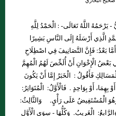
 صحيح البخاري
فِيهِ مِثْلُهُ، وَيُقَالُ لِلأَخِيرَيْنِ : الْأَثَرُ. وَالْمُسْنَدُ: مَرْفُوعُ صَحَابِيٍّ بِسَنَدٍ ظَاهِرُهُ الْاتِّصَالُ. فَإِنْ قَلَّ عَدَدُهُ : فَإِمَّا أَنْ يَنْتَهِيَ إِلَى النَّبِيِّ -صَلَّى اللَّهُ عَلَيْهِ وَعَلَى آَلِهِ وَسَلَّمَ- ، أَوْ إِلَى إِمَامٍ ذِي صِفَةٍ عَلِيَّةٍ كَشُعْبَةَ . فَالْأَوَّلُ : الْعُلُوُّ الْمُطْلَقُ . وَالثَّانِي : النِّسْبِيُّ . وَفِيهِ الْمُوَافَقَةُ : وَهِيَ الْوُصُولُ إِلَى شَيْخِ أَحَدِ الْمُصَنِّفِينَ مِنْ غَيْرِ طَرِيقِهِ. وَفِيهِ الْبَدَلُ : وَهُوَ الْوُصُولُ إِلَى شَيْخِ شَيْخِهِ كَذَلِكَ. وَفِيهِ الْمُسَاوَاةُ : وَهِيَ اسْتِوَاءُ عَدَدِ الْإِسْنَادِ مِنَ الرَّاوِي إِلَى آَخِرِهِ ، مَعَ إِسْنَادِ أَحَدِ الْمُصنِّفِينَ. وَفِيهِ الْمُصَافَحَةُ: وَهِيَ الْاسْتِوَاءُ مَعَ تِلْمِيذِ ذَلِكَ الْمُصنِّفِ، وَيُُقَابِلُ الْعُلُوَّ بَأَقسامِهِ : النُّزُولُ. فَإِنْ تَشَارَكَ الرَّاوِي وَمَنْ رَوَى عَنْهُ فِي السِّنِّ وَاللُّقِيِّ فَهُوَ الْأَقْرَانُ ُ. وَإِنْ رَوَى كُلٌّ مِنْهُمَا عَنِ الْآَخَرِ: فَالْمُدْبَجُ. وَإِنْ رَوَى عَمَّنْ دُونَهُ : فَالْأَكَابِرُ عَنِ الْأَصَاغِرِ ، وَمِنْهُ الْآَبَاءُ عَنِ الْأَبْنَاءِ ، وَفِي عَكْسِهِ كَثْرَةٌ ، وَمِنْهُ مَنْ رَوَى عَنْ أَبِيهِ عَنْ جَدِّهِ. وَإِنِ اشْتَرَكَ اثْنَانِ عَنْ شَيْخٍ ، وَتَقدَّمَ مَوْتُ أَحَدِهِمَا ، فَهُوَ : السَّابِقُ وَاللَّاحِقُ. وَإِنْ رَوَى عَنْ اثْنَيْنِ مُتَّفِقَي الْاسْمِ ، وَلَمْ يَتَمَيْزَا ، فَبِاخْتِصَاصِهِ بِأَحَدِهِمَا يَتَبَيْنُ الْمُهْمَلُ. وَإِنْ جَحَدَ مَرْوِيَّهُ جَزْمًا : رُدَّ ، أَوْ احْتَمَالًا : قُبِلَ فِي الْأَصَحِّ. وَفِيهِ : "مَنْ حَدَّثَ وَنَسِيَ". وَإِنِ اتَّفَقَ الرُّوَاةُ فِي صِيَغِ الْأَدَاءِ ، أَوْ غَيْرَهَا مِنَ الْحَالَاتِ ، فَهُوَ الْمُسَلْسَلُ. وَصِيَغُ الْأَدَاءِ: سَمِعْتُ وَحَدَّثَنِي ، ثُمَّ أَخْبَرَنِي ، وَقَرَأْتُ عَلَيْهِ ، ثُمَّ قُرِئَ عَلَيْهِ وَأَنَا أَسْمَعُ ، ثُمَّ أَنْبَأَنِي ، ثُمَّ نَاوَلَنِي ، ثُمَّ شَافَهَنِي. ثُمَّ كَتَبَ إِلَيَّ ، ثُمَّ عَنْ ، وَنَحْوَهَا. فَالْأَوَّلْانِ : لِمَنْ سَمِعَ وَحْدَهُ مِنْ لَفْظِ الشَّيْخِ ، فَإِنْ جَمَعَ فَمَعَ غَيْرِهِ ، وَأَوَّلُهَا : أَصْرَحُهَا وَأَرْفَعُهَا فِي الْإِمْلَاءِ. وَالثَّالِثُ، وَالرَّابِعُ : لِمَنْ قَرَأَ بِنَفْسِهِ ، فَإِنْ جَمَعَ : فَكَالْخَامِسِ. وَالْإِنْبَاءُ : بِمَعْنَى الْإِخْبَارُ. إِلّا فِي عُرْفِ الْمُتَأَخِرِينَ فَهُوَ لِلْإِجَازَةِ كَعَنْ ، وَعَنْعَنَةُ الْمُعَاصِرِ مَحْمُولَةٌ عَلَى السَّمَاعِ إِلَّا مِنْ المُدَلِّسٍ وَقِيلَ : يُشْتَرَطُ ثُبُوتُ لِقَائِهِمَا -وَلَوْ مَرَّةً- ، وَهُوَ الْمُخْتَارُ . وَأَطْلَقُوا الْمُشَافَهَةَ فِي الْإِجَازَةِ الْمُتَلَّفَظُ بِهَا، وَالمُكَاتَبَةُ فِي الْإِجَازَةِ الْمَكْتُوبِ بِهَا ، وَاشْتَرَطُوا فِي صِحَّةِ الْمُنَاوَلَةِ اقْتِرَانُهَا بِالْإِذْنِ بِالرِّوَايَةِ ، وَهِيَ أَرْفَعُ أَنْوَاعِ الْإِجَازَةِ. وَكَذَا اشْتَرَطُوا الْإِذْنَ فِي الوِجَادَةِ ، وَالْوَصِيِّةِ بِالْكِتَابِ وَفِي الْإِعْلَامِ ، وَإِلَّا فَلَا عِبْرَةَ بِذَلِكَ كَالْإِجَازَةِ الْعَامَّةِ ، وَلِلْمَجْهُولِ ، وَلِلْمَعْدُومِ ، عَلَى الْأَصَحِّ فِي جَمِيعِ ذَلِكَ. ثُمَّ الرُّوَاةُ إَنِ اتَّفَقَتْ أَسْمَاؤُهُمْ ، وَأَسْمَاءُ آَبَائِهِمْ فَصَاعِدًا ، وَاخْتُلِفَتْ أَشْخَاصُهُمْ : فَهُوَ الْمُتَّفِقُ وَالْمُفْتَرِقُ ، وَإِنِ اتَّفَقَتِ الْأَسْمَاءُ خَطًا ، وَاخْتَلَفَتْ نُطْقًا : فَهُوَ الْمُؤْتَلِفُ وَالْمُخْتَلِفُُ. وَإِنِ اتَّفَقَتِ الْأَسْمَاءُ وَاخْتَلَفَتِ الْآَبَاءُ ، أَوْ بِالْعَكْسِ : فَهُوَ الْمُتَشَابِهُ ، وَكَذَا إِنْ وَقَعَ الْاتِّفَاقُ فِي الْاسْمِ وَاسْمِ الْأَبِ ، والْاِخْتِلَافُ فِي النِّسْبَةِ، وَيَتَرَكَّبُ مِنْهُ وَمِمَّا قَبْلَهُ أَنْوَاعُ : مِنْهَا أَنْ يَحْصُلَ الْاِتِّفَاقُ أَوْ الْاِشْتِبَاهُ إِلَّا فِي حَرْفٍ أَوْ حَرْفَيْن. أَوْ بِالتَّقْدِيمِ وَالتَّأْخِيرِ أَوْ نَحْوَ ذَلِكَ. خَاتِمَـةٌ وَمِنَ الْمُهِمِّ : مَعْرِفَةُ طَبَقَاتِ الرُّوَاةِ وَمَوَالِيدِهِمْ ، وَوَفَيَاتِهِمْ ، وَبُلْدَانِهِمْ ، وَأَحْوَالِهِمْ تَعْدِيلًا وَتَجْرِيحًا وَجَهَالَةً. وَمرَاتِبُ الْجَرْحِ : وَأَسْوَؤُهَا الْوَصْفُ بِأَفْعَلَ ، كَأَكْذَبِ النَّاسِ ، ثُمَّ دَجَّالٍ ، أَوْ وَضَّاعٍ ، أَوْ كَذَّابٍ. وَأَسْهَلُهَا : لَي