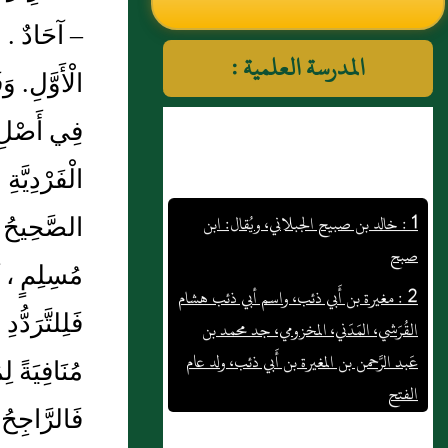
النووي رحمهم الله تعالى
المدرسة العلمية :
1 : خالد بن صبيح الجبلاني، ويُقال: ابن
صبح
2 : مغيرة بن أَبي ذئب، واسم أبي ذئب هشام
القُرَشي، المَدَني، المخزومي، جد محمد بن
عَبد الرَّحمن بن المغيرة بن أَبي ذئب، ولد عام
الفتح
3 : عَبد الجبار بن وهب الكُوفي
4 : سليمان صاحب النَّبي صَلى الله عَليه