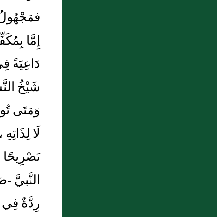
عُمَرُ بْنُ عَبْدِ الْعَزِيزِ هَلَكَ قَالَ إِسْمَاعِيلُ
يضربُ بعضكم رقاب بعضٍ" رواه البخاري
[326]. وروى مسلم بعضه[327].
فَأَمَرَنِي عُمَرُ بْنُ عَبْدِ الْعَزِيزِ أَنْ أَجْعَلَ مَالَهُ
فِي بَيْتِ الْمَالِ
فَمَعْنَاهُ أَنَّهُ لَمْ يَكُنْ لَهُ وَارِثٌ مِنْ نَسَبٍ فَصَارَ
مَالُهُ فَيْئًا (...)