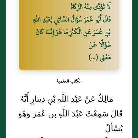
لَا تُؤَدَّى مِنْهُ الزَّكَاةُ
قَالَ أَبُو عُمَرَ سُؤَالُ السَّائِلِ لِعَبْدِ اللَّهِ
بْنِ عُمَرَ عَنِ الْكَنْزِ مَا هُوَ إِنَّمَا كَانَ
سُؤَالًا عَنْ
مَعْنَى (...)
الكتب العلمية
مَالِكٌ عَنْ عَبْدِ اللَّهِ بْنِ دِينَارٍ أَنَّهُ
قَالَ سَمِعْتُ عَبْدَ اللَّهِ بن عُمَرَ وَهُوَ
يُسْأَلُ