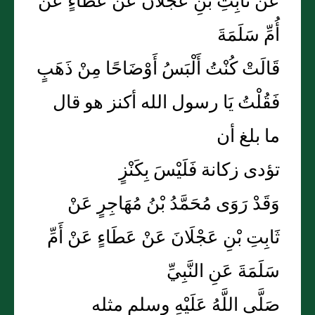
عَنْ ثَابِتِ بْنِ عَجْلَانَ عَنْ عَطَاءٍ عَنْ
أُمِّ سَلَمَةَ
قَالَتْ كُنْتُ أَلْبَسُ أَوْضَاحًا مِنْ ذَهَبٍ
فَقُلْتُ يَا رسول الله أكنز هو قال
ما بلغ أن
تؤدى زكانة فَلَيْسَ بِكَنْزٍ
وَقَدْ رَوَى مُحَمَّدُ بْنُ مُهَاجِرٍ عَنْ
ثَابِتِ بْنِ عَجْلَانَ عَنْ عَطَاءٍ عَنْ أَمِّ
سَلَمَةَ عَنِ النَّبِيِّ
صَلَّى اللَّهُ عَلَيْهِ وسلم مثله