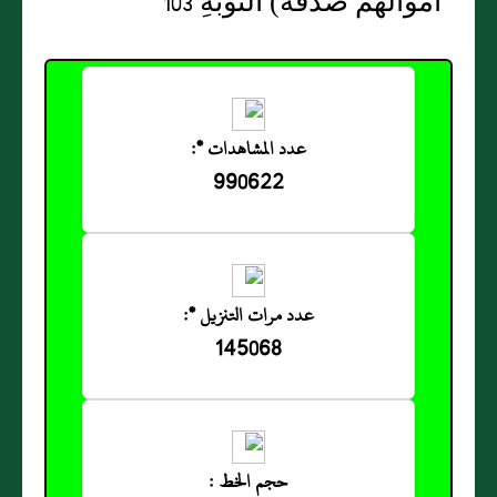
أموالهم صدقة) التَّوْبَةِ 103
عدد المشاهدات *:
990622
عدد مرات التنزيل *:
145068
حجم الخط :