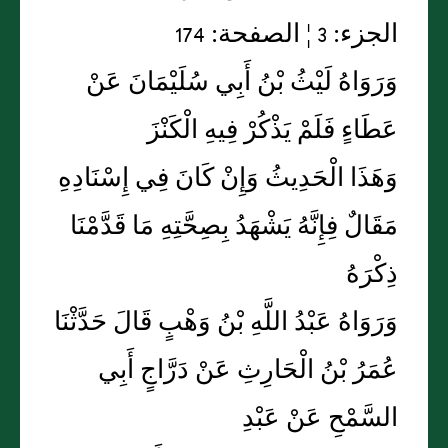
الجزء: 3 ¦ الصفحة: 174
وَرَوَاهُ لَيْثُ بْنُ أَبِي سُلَيْمَانَ عَنْ
عَطَاءٍ فَلَمْ يَذْكُرْ فِيهِ الْكَنْزَ
وَهَذَا الْحَدِيثُ وَإِنْ كَانَ فِي إِسْنَادِهِ
مَقَالٌ فِإِنَّهُ يَشْهَدُ بِصِحَّتِهِ مَا قَدَّمْنَا
ذِكْرَهُ
وَرَوَاهُ عَبْدُ اللَّهِ بْنُ وَهْبٍ قَالَ حَدَّثْنَا
عُمَرُ بْنُ الْحَارِثِ عَنْ دَرَّاجٍ أَبِي
السَّمْحِ عَنْ عَبْدِ