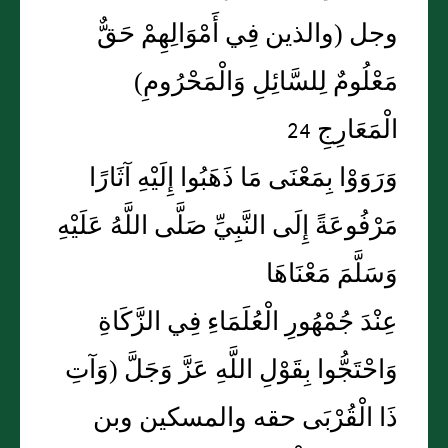
وجل (والذين فِي أَمْوَالِهِمْ حَقٌّ
مَعْلُومٌ لِلسَّائِلِ وَالْمَحْرُومِ)
الْمَعَارِجِ 24
وَرَوَوْا بِمَعْنَى مَا ذَهَبُوا إِلَيْهِ آثَارًا
مَرْفُوعَةً إِلَى النَّبِيِّ صَلَّى اللَّهُ عَلَيْهِ
وَسَلَّمَ مَعْنَاهَا
عِنْدَ جُمْهُورِ الْعُلَمَاءِ فِي الزَّكَاةِ
وَاحْتَجُّوا بِقَوْلِ اللَّهِ عَزَّ وَجَلَّ (وَآتِ
ذَا الْقُرْبَى حقه والمسكين وبن