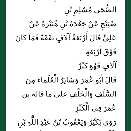
الضُّحَى مُسْلِمِ بْنِ
صُبَيْحٍ عَنْ جَعْدَةَ بْنِ هُبَيْرَةَ عَنْ
عَلِيٍّ قَالَ أَرْبَعَةُ آلَافٍ نَفَقَةٌ فَمَا كَانَ
فَوْقَ أَرْبَعَةِ
آلَافٍ فَهُوَ كَنْزٌ
قَالَ أَبُو عُمَرَ وَسَائِرُ الْعُلَمَاءِ مِنَ
السَّلَفِ وَالْخَلْفِ على ما قاله بن
عُمَرَ فِي الْكَنْزِ
رَوَى بُكَيْرٌ وَيَعْقُوبُ بْنُ عَبْدِ اللَّهِ بْنِ