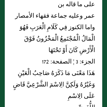
على ما قاله بن
عمر وعليه جماعة فقهاء الأمصار
واما الكنوز فِي كَلَامِ الْعَرَبِ فَهُوَ
الْمَالُ الْمُجْتَمِعُ الْمَخْزُونُ فَوْقَ
الْأَرْضِ كَانَ أَوْ تَحْتَهَا
الجزء: 3 ¦ الصفحة: 172
هَذَا مَعْنَى مَا ذَكَرَهُ صَاحِبُ الْعَيْنِ
وَغَيْرُهُ وَلَكِنَّ الِاسْمَ الشَّرْعِيَّ قَاضٍ
عَلَى الِاسْمِ