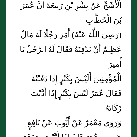
الْأَشَجِّ عَنْ بِشْرِ بْنِ رَبِيعَةَ أَنَّ عُمَرَ
بْنَ الْخَطَّابِ
(رَضِيَ اللَّهُ عَنْهُ) أَمَرَ رَجُلًا لَهُ مَالٌ
عَظِيمٌ أَنْ يَدْفِنَهُ فَقَالَ لَهُ الرَّجُلُ يَا
أَمِيرَ
الْمُؤْمِنِينَ أَلَيْسَ بِكَنْزٍ إِذَا دَفَنْتُهُ
فَقَالَ عُمَرُ لَيْسَ بِكَنْزٍ إِذَا أَدَّيْتَ
زَكَاتَهُ
وَرَوَى مَعْمَرٌ عَنْ أَيُّوبَ عَنْ نَافِعٍ