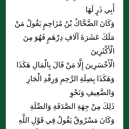
أَبِي ذَرٍ لَهَا
وَكَانَ الضَّحَّاكُ بْنُ مُزَاحِمٍ يَقُولُ مَنْ
مَلَكَ عَشَرَةَ آلَافِ دِرْهَمٍ فَهُوَ مِنَ
الْأَكْثَرِينَ
الْأَخْسَرِينَ إِلَّا مَنْ قَالَ بِالْمَالِ هَكَذَا
وَهَكَذَا بِصِلَةِ الرَّحِمِ وَرِفْدِ الْجَارِ
وَالضَّعِيفِ وَنَحْوِ
ذَلِكَ مِنْ جِهَةِ الصَّدَقَةِ وَالصِّلَةِ
وَكَانَ مَسْرُوقٌ يَقُولُ فِي قَوْلِ اللَّهِ