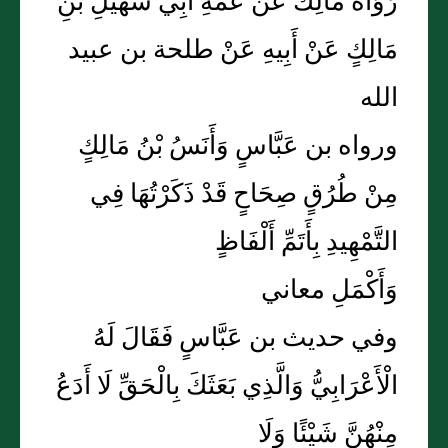
رَوَاهُ مَالِكٌ عَنْ عَمِّهِ أَبِي سُهَيْلِ بْنِ
مَالِكٍ عَنْ أَبِيهِ عَنْ طلحة بن عبيد
الله
ورواه بن عَبَّاسٍ وَأَنَسُ بْنُ مَالِكٍ
مِنْ طُرُقٍ صِحَاحٍ قَدْ ذَكَرْتُهَا فِي
التَّمْهِيدِ بِأَتَمِّ أَلْفَاظٍ
وَأَكْمَلِ معاني
وفي حديث بن عَبَّاسٍ فَقَالَ لَهُ
الْأَعْرَابِيُّ وَالَّذِي بَعَثَكَ بِالْحَقِّ لَا أَدَعُ
مِنْهُنَّ شَيْئًا وَلَا