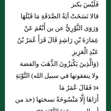
فَلَيْسَ بكنز
قالا نَسَخَتْ آيَةُ الصَّدَقَةِ مَا قَبْلَهَا
وَرَوَى الثَّوْرِيُّ عن بن أَنْعُمَ عَنْ
عِمَارَةَ بْنِ رَاشِدٍ قَالَ قَرَأَ عُمَرُ بْنُ
عَبْدِ الْعَزِيزِ
(وَالَّذِينَ يَكْنِزُونَ الذَّهَبَ والفضة
ولا ينفقونها في سبيل الله) التَّوْبَةِ
34 فَقَالَ عُمَرُ مَا
أَرَاهَا إِلَّا مَنْسُوخَةً نسختها (خذ من