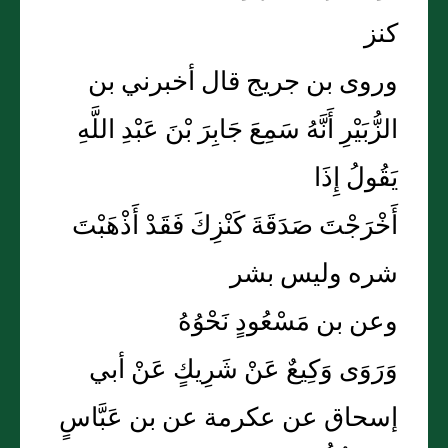
كنز
وروى بن جريج قال أخبرني بن
الزُّبَيْرِ أَنَّهُ سَمِعَ جَابِرَ بْنَ عَبْدِ اللَّهِ
يَقُولُ إِذَا
أَخْرَجْتَ صَدَقَةَ كَنْزِكَ فَقَدْ أَذْهَبْتَ
شره وليس بشر
وعن بن مَسْعُودٍ نَحْوُهُ
وَرَوَى وَكِيعٌ عَنْ شَرِيكٍ عَنْ أبي
إسحاق عن عكرمة عن بن عَبَّاسٍ