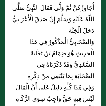
أُجَاوِزُهُنَّ ثُمَّ وَلَّى فَقَالَ النَّبِيُّ صَلَّى
اللَّهُ عَلَيْهِ وَسَلَّمَ إِنْ صَدَقَ الْأَعْرَابِيُّ
دَخَلَ الْجَنَّةَ
وَالصَّحَابِيُّ الْمَذْكُورُ فِي هَذَا
الْحَدِيثِ هُوَ ضِمَامُ بْنُ ثَعْلَبَةَ
السَّعْدِيُّ وَقَدْ ذَكَرْنَاهُ فِي
الصَّحَابَةِ بِمَا يَنْبَغِي مِنْ ذِكْرِهِ
وَفِي هَذَا كُلِّهِ دَلِيلٌ عَلَى أَنَّ الْمَالَ
لَيْسَ فِيهِ حَقٌّ وَاجِبٌ سِوَى الزَّكَاةِ