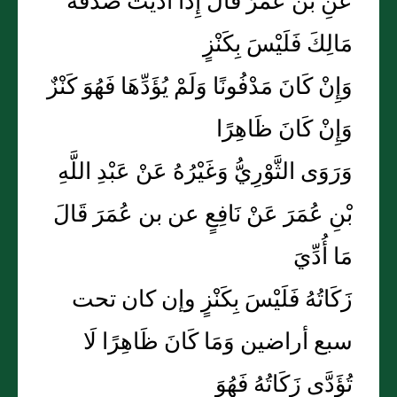
عَنِ بن عُمَرَ قَالَ إِذَا أَدَّيْتَ صَدَقَةَ
مَالِكَ فَلَيْسَ بِكَنْزٍ
وَإِنْ كَانَ مَدْفُونًا وَلَمْ يُؤَدِّهَا فَهُوَ كَنْزٌ
وَإِنْ كَانَ ظَاهِرًا
وَرَوَى الثَّوْرِيُّ وَغَيْرُهُ عَنْ عَبْدِ اللَّهِ
بْنِ عُمَرَ عَنْ نَافِعٍ عن بن عُمَرَ قَالَ
مَا أُدِّيَ
زَكَاتُهُ فَلَيْسَ بِكَنْزٍ وإن كان تحت
سبع أراضين وَمَا كَانَ ظَاهِرًا لَا
تُؤَدَّى زَكَاتُهُ فَهُوَ