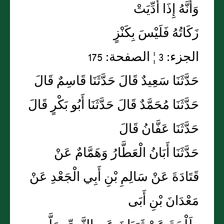
وَأَنَّهُ إِذَا أُدِّيَتْ
زَكَاتُهُ فَلَيْسَ بِكَنْزٍ
الجزء: 3 ¦ الصفحة: 175
حَدَّثَنَا سَعِيدٌ قَالَ حَدَّثَنَا قَاسِمٌ قَالَ
حَدَّثَنَا مُحَمَّدٌ قَالَ حَدَّثَنَا أَبُو بَكْرٍ قَالَ
حَدَّثَنَا عَفَّانُ قَالَ
حَدَّثَنَا أَبَانُ الْعَطَّارُ وَهَمَّامٌ عَنْ
قَتَادَةَ عَنْ سَالِمِ بْنِ أَبِي الْجَعْدِ عَنْ
مَعْدَانَ بْنِ أَبَى