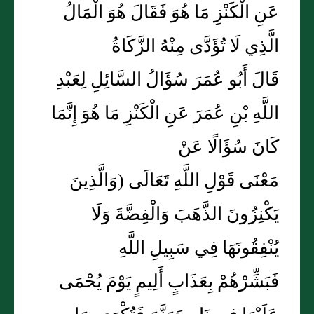
عَنِ الْكَنْزِ مَا هُوَ فَقَالَ هُوَ الْمَالُ
الَّذِي لَا تُؤَدَّى مِنْهُ الزَّكَاةُ
قَالَ أَبُو عُمَرَ سُؤَالُ السَّائِلِ لِعَبْدِ
اللَّهِ بْنِ عُمَرَ عَنِ الْكَنْزِ مَا هُوَ إِنَّمَا
كَانَ سُؤَالًا عَنْ
مَعْنَى قَوْلِ اللَّهِ تَعَالَى (وَالَّذِينَ
يَكْنِزُونَ الذَّهَبَ وَالْفِضَّةَ وَلَا
يُنْفِقُونَهَا فِي سَبِيلِ اللَّهِ
فَبَشِّرْهُمْ بِعَذَابٍ أَلِيمٍ يَوْمَ يُحْمَى