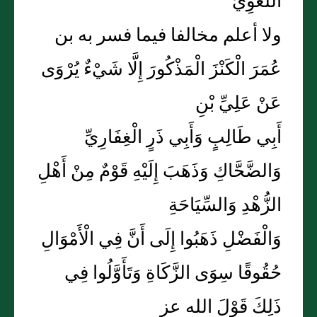
اللُّغَوِيِّ
ولا أعلم مخالفا فيما فسر به بن
عُمَرَ الْكَنْزَ الْمَذْكُورَ إِلَّا شَيْءٌ يُرْوَى
عَنْ عَلِيِّ بْنِ
أَبِي طَالِبٍ وَأَبِي ذَرٍ الْغِفَارِيِّ
وَالضَّحَّاكِ وَذَهَبَ إِلَيْهِ قَوْمٌ مِنْ أَهْلِ
الزُّهْدِ وَالسِّيَاحَةِ
وَالْفَضْلِ ذَهَبُوا إِلَى أَنَّ فِي الْأَمْوَالِ
حُقُوقًا سِوَى الزَّكَاةِ وَتَأَوَّلُوا فِي
ذَلِكَ قَوْلَ الله عز