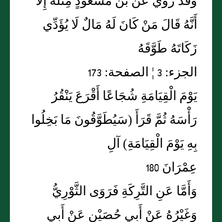
وقد روي عن بن مَسْعُودٍ مِثْلُهُ إِلَّا
أَنَّهُ قَالَ مَنْ كَانَ لَهُ مَالٌ لَا يُؤَدِّي
زَكَاتَهُ طَوَّقَهُ
الجزء: 3 ¦ الصفحة: 173
يَوْمَ الْقِيَامَةِ شُجَاعًا أَقْرَعَ يَنْقُرُ
رَأْسَهُ ثُمَّ قَرَأَ (سَيُطَوَّقُونَ مَا بَخِلُوا
بِهِ يَوْمَ الْقِيَامَةِ) آلِ
عِمْرَانَ 180
وَأَمَّا عَنِ التَّرِكَةِ فَرَوَى الثَّوْرِيُّ
وَغَيْرُهُ عَنْ أَبِي حُصَيْنٍ عَنْ أَبِي