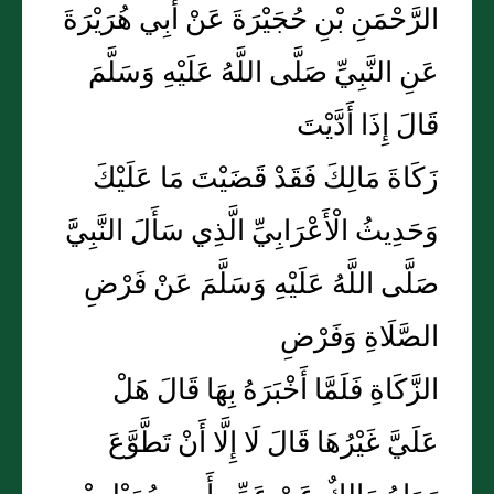
الرَّحْمَنِ بْنِ حُجَيْرَةَ عَنْ أَبِي هُرَيْرَةَ
عَنِ النَّبِيِّ صَلَّى اللَّهُ عَلَيْهِ وَسَلَّمَ
قَالَ إِذَا أَدَّيْتَ
زَكَاةَ مَالِكَ فَقَدْ قَضَيْتَ مَا عَلَيْكَ
وَحَدِيثُ الْأَعْرَابِيِّ الَّذِي سَأَلَ النَّبِيَّ
صَلَّى اللَّهُ عَلَيْهِ وَسَلَّمَ عَنْ فَرْضِ
الصَّلَاةِ وَفَرْضِ
الزَّكَاةِ فَلَمَّا أَخْبَرَهُ بِهَا قَالَ هَلْ
عَلَيَّ غَيْرُهَا قَالَ لَا إِلَّا أَنْ تَطَّوَّعَ