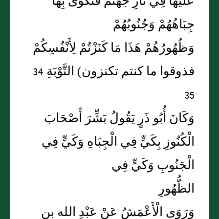
عَلَيْهَا فِي نَارِ جَهَنَّمَ فَتُكْوَى بِهَا
جِبَاهُهُمْ وَجُنُوبُهُمْ
وَظُهُورُهُمْ هَذَا مَا كَنَزْتُمْ لِأَنْفُسِكُمْ
فذوقوا ما كنتم تكنزون) التَّوْبَةِ 34
35
وَكَانَ أُبُو ذَرٍ يَقُولُ بَشِّرَ أَصْحَابَ
الْكُنُوزِ بِكَيٍّ فِي الْجِبَاهِ وَكَيٍّ فِي
الْجَنُوبِ وَكَيٍّ فِي
الظُّهُورِ
وَرَوَى الْأَعْمَشُ عَنْ عَبْدِ الله بن