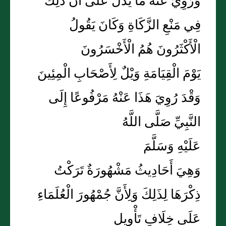
وَرُوِيَ عَنْهُ مَا يَدُلُّ عَلَى أَنَّ ذَلِكَ
فِي مَنْعِ الزَّكَاةِ وَكَانَ يَقُولُ
الْأَكْثَرُونَ هُمُ الْأَخْسَرُونَ
يَوْمَ الْقِيَامَةِ وَيْلٌ لِأَصْحَابِ الْمِئِينَ
وَقْدَ رُوِيَ هَذَا عَنْهُ مَرْفُوعًا إِلَى
النَّبِيِّ صَلَّى اللَّهُ
عَلَيْهِ وَسَلَّمَ
وَهِيَ أَحَادِيثُ مَشْهُورَةٌ تَرَكْتُ
ذِكْرَهَا لِذَلِكَ وَلِأَنَّ جُمْهُورَ الْعُلَمَاءِ
عَلَى خِلَافِ تَأْوِيلِ