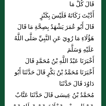
قَالَ كُلُّ مَا
أَدَّيْتَ زَكَاتَهُ فَلَيْسَ بِكَنْزٍ
قَالَ أَبُو عُمَرَ يَشْهَدُ بِصِحَّةِ مَا قَالَ
هَؤُلَاءِ مَا رُوِيَ عَنِ النَّبِيِّ صَلَّى اللَّهُ
عَلَيْهِ وَسَلَّمَ
أَخْبَرَنَا عَبْدُ اللَّهِ بْنُ مُحَمَّدٍ قَالَ
أَخْبَرَنَا مُحَمَّدُ بْنُ بَكْرٍ قَالَ حَدَّثَنَا أَبُو
دَاوُدَ قَالَ حَدَّثَنَا
مُحَمَّدُ بْنُ عِيسَى قَالَ حَدَّثَنَا عَتَّابٌ