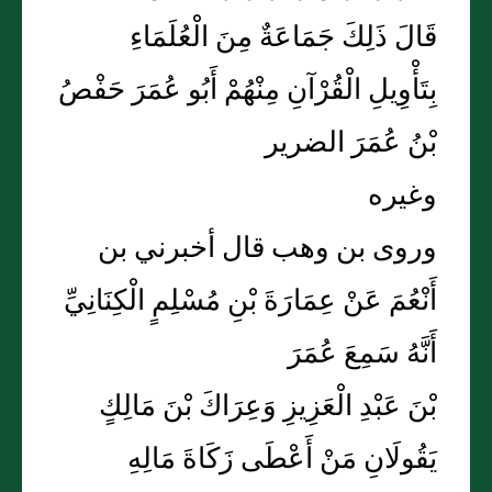
قَالَ ذَلِكَ جَمَاعَةٌ مِنَ الْعُلَمَاءِ
بِتَأْوِيلِ الْقُرْآنِ مِنْهُمْ أَبُو عُمَرَ حَفْصُ
بْنُ عُمَرَ الضرير
وغيره
وروى بن وهب قال أخبرني بن
أَنْعُمَ عَنْ عِمَارَةَ بْنِ مُسْلِمٍ الْكِنَانِيِّ
أَنَّهُ سَمِعَ عُمَرَ
بْنَ عَبْدِ الْعَزِيزِ وَعِرَاكَ بْنَ مَالِكٍ
يَقُولَانِ مَنْ أَعْطَى زَكَاةَ مَالِهِ