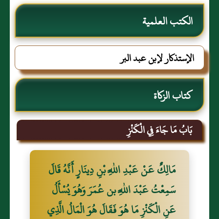
الكتب العلمية
الإستذكار لإبن عبد البر
كتاب الزكاة
بَابُ مَا جَاءَ فِي الْكَنْزِ
مَالِكٌ عَنْ عَبْدِ اللَّهِ بْنِ دِينَارٍ أَنَّهُ قَالَ
سَمِعْتُ عَبْدَ اللَّهِ بن عُمَرَ وَهُوَ يُسْأَلُ
عَنِ الْكَنْزِ مَا هُوَ فَقَالَ هُوَ الْمَالُ الَّذِي