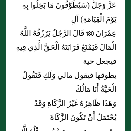
عَزَّ وَجَلَّ (سَيُطَوَّقُونَ مَا بَخِلُوا بِهِ
يَوْمَ الْقِيَامَةِ) آلِ
عِمْرَانَ 180 قَالَ الرَّجُلُ يَرْزُقُهُ اللَّهُ
الْمَالَ فَيَمْنَعُ قَرَابَتَهُ الْحَقَّ الَّذِي فِيهِ
فيجعل حية
يطوقها فيقول مالي وَلَكِ فَتَقُولُ
الْحَيَّةُ أَنَا مَالُكَ
وَهَذَا ظَاهِرُهُ غَيْرُ الزَّكَاةِ وَقَدْ
يُحْتَمَلُ أَنْ تَكُونَ الزَّكَاةَ