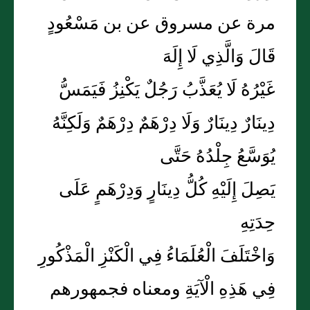
مرة عن مسروق عن بن مَسْعُودٍ
قَالَ وَالَّذِي لَا إِلَهَ
غَيْرُهُ لَا يُعَذَّبُ رَجُلٌ يَكْنِزُ فَيَمَسُّ
دِينَارٌ دِينَارٌ وَلَا دِرْهَمٌ دِرْهَمٌ وَلَكِنَّهُ
يُوَسَّعُ جِلْدُهُ حَتَّى
يَصِلَ إِلَيْهِ كُلُّ دِينَارٍ وَدِرْهَمٍ عَلَى
حِدَتِهِ
وَاخْتَلَفَ الْعُلَمَاءُ فِي الْكَنْزِ الْمَذْكُورِ
فِي هَذِهِ الْآيَةِ ومعناه فجمهورهم