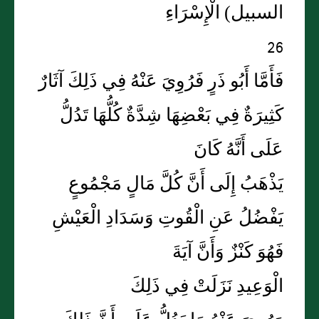
السبيل) الْإِسْرَاءِ
26
فَأَمَّا أَبُو ذَرٍ فَرُوِيَ عَنْهُ فِي ذَلِكَ آثَارٌ
كَثِيرَةٌ فِي بَعْضِهَا شِدَّةٌ كُلُّهَا تَدُلُّ
عَلَى أَنَّهُ كَانَ
يَذْهَبُ إِلَى أَنَّ كُلَّ مَالٍ مَجْمُوعٍ
يَفْضُلُ عَنِ الْقُوتِ وَسَدَادِ الْعَيْشِ
فَهُوَ كَنْزٌ وَأَنَّ آيَةَ
الْوَعِيدِ نَزَلَتْ فِي ذَلِكَ