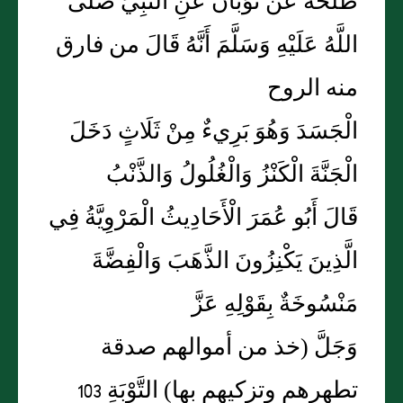
طَلْحَةَ عَنْ ثَوَبَانَ عَنِ النَّبِيِّ صَلَّى
اللَّهُ عَلَيْهِ وَسَلَّمَ أَنَّهُ قَالَ من فارق
منه الروح
الْجَسَدَ وَهُوَ بَرِيءٌ مِنْ ثَلَاثٍ دَخَلَ
الْجَنَّةَ الْكَنْزُ وَالْغُلُولُ وَالذَّنْبُ
قَالَ أَبُو عُمَرَ الْأَحَادِيثُ الْمَرْوِيَّةُ فِي
الَّذِينَ يَكْنِزُونَ الذَّهَبَ وَالْفِضَّةَ
مَنْسُوخَةٌ بِقَوْلِهِ عَزَّ
وَجَلَّ (خذ من أموالهم صدقة
تطهرهم وتزكيهم بها) التَّوْبَةِ 103