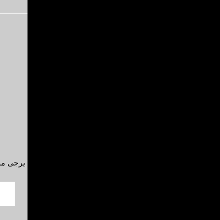
يرجى منك