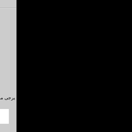
يرجى منك