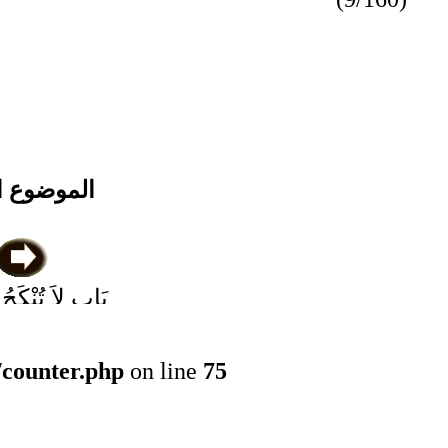
الموضوع ا
بَاب لاَ تُنْكَحُ ا
عَلَى عَمَّت
/counter.php
on line
75