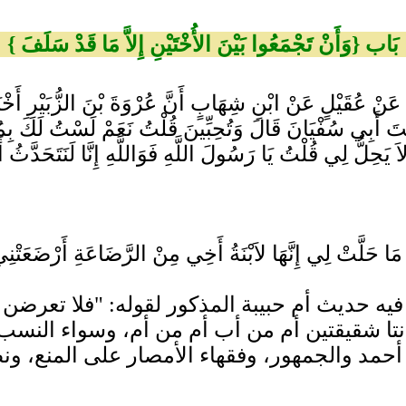
بَاب {وَأَنْ تَجْمَعُوا بَيْنَ الأُخْتَيْنِ إِلاَّ مَا قَدْ سَلَفَ }
يْثُ عَنْ عُقَيْلٍ عَنْ ابْنِ شِهَابٍ أَنَّ عُرْوَةَ بْنَ الزُّبَيْرِ أَخْبَ
ِنْتَ أَبِي سُفْيَانَ قَالَ وَتُحِبِّينَ قُلْتُ نَعَمْ لَسْتُ لَكَ بِ
قُلْتُ يَا رَسُولَ اللَّهِ فَوَاللَّهِ إِنَّا لَنَتَحَدَّثُ أَنَّكَ 
حَلَّتْ لِي إِنَّهَا لاَبْنَةُ أَخِي مِنْ الرَّضَاعَةِ أَرْضَعَتْنِي وَأ
ْنِ} أورد فيه حديث أم حبيبة المذكور لقوله: "فلا تع
نتا شقيقتين أم من أب أم من أم، وسواء النسب و
مد والجمهور، وفقهاء الأمصار على المنع، ونظير