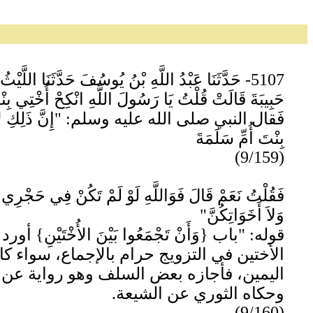
5107- حَدَّثَنَا عَبْدُ اللَّهِ بْنُ يُوسُفَ حَدَّثَنَا اللَّ
حَبِيبَةَ قَالَتْ قُلْتُ يَا رَسُولَ اللَّهِ انْكِحْ أُخْتِي ب
فَقال النبي صلى الله عليه وسلم: "إِنَّ ذَلِكِ لاَ يَحِلُّ لِي 
بِنْتَ أُمِّ سَلَمَةَ
(9/159)
فَقُلْتُ نَعَمْ قَالَ فَوَاللَّهِ لَوْ لَمْ تَكُنْ فِي حَجْرِي مَا 
وَلاَ أَخَوَاتِكُنَّ"
قوله: "باب {وَأَنْ تَجْمَعُوا بَيْنَ الأُخْتَي
الأختين في التزويج حرام بالإجماع، سواء كا
اليمين، فأجازه بعض السلف وهو رواية عن أح
وحكاه الثوري عن الشيعة.
(9/160)