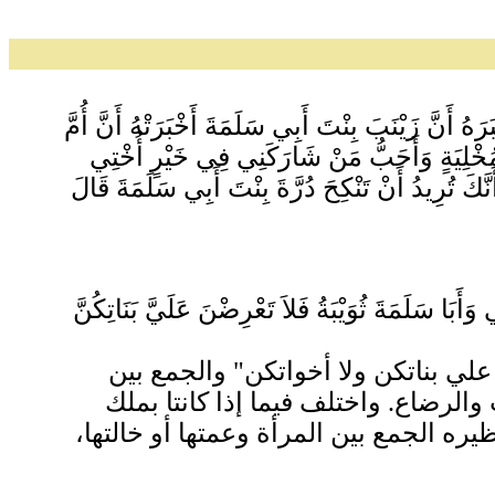
رَهُ أَنَّ زَيْنَبَ بِنْتَ أَبِي سَلَمَةَ أَخْبَرَتْهُ أَنَّ أُمَّ
مُخْلِيَةٍ وَأَحَبُّ مَنْ شَارَكَنِي فِي خَيْرٍ أُخْتِي
تُرِيدُ أَنْ تَنْكِحَ دُرَّةَ بِنْتَ أَبِي سَلَمَةَ قَالَ
َبَا سَلَمَةَ ثُوَيْبَةُ فَلاَ تَعْرِضْنَ عَلَيَّ بَنَاتِكُنَّ
رضن علي بناتكن ولا أخواتكن" والجمع بين
الرضاع. واختلف فيما إذا كانتا بملك
ه الجمع بين المرأة وعمتها أو خالتها،