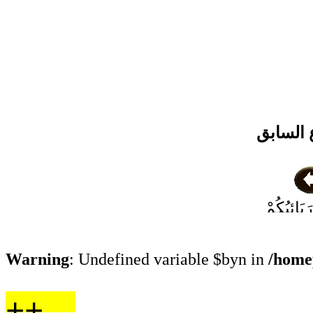
 السابق
َائِبُكُمْ
 حُجُورِكُمْ
ُمْ اللاَتِي
Warning
: Undefined variable $byn in
/home
ِنَّ} وَقَالَ
ٍ الدُّخُولُ
++
وَاللِّمَاسُ