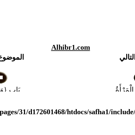
Alhibr1.com
لتالي
الموضوع
لْمَرْأَةُ
بَاب {وَرَب
ِهَا
اللاَتِي فِي
مِنْ نِسَائِك
pages/31/d172601468/htdocs/safha1/include
دَخَلْتُمْ بِه
ابْنُ عَبَّاس
وَالْمَسِيسُ 