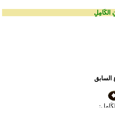
انِ الكَامِلِ
 السابق
لكَامِلِ:
نْتُ مُحَمَّدِ