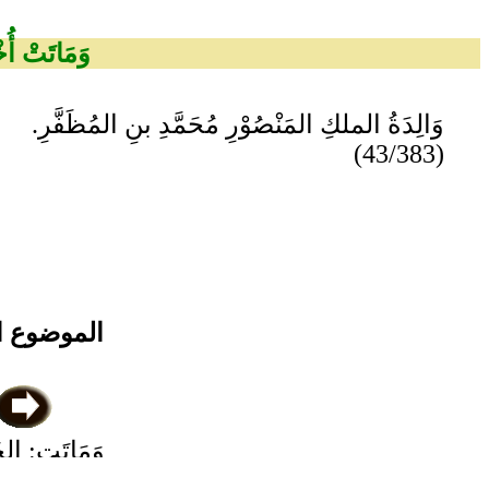
وَمَاتَتْ أُخْ
وَالِدَةُ الملكِ المَنْصُوْرِ مُحَمَّدِ بنِ المُظَفَّرِ.
(43/383)
الموضوع ا
وَمَاتَتِ: الخَ
أُخْتُهُمَ