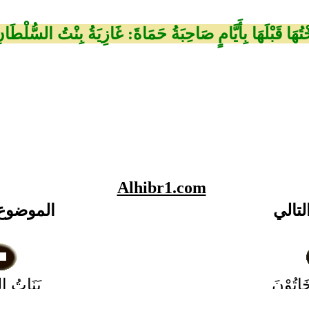
تُهَا قَبْلَهَا بِأَيَّامٍ صَاحِبَةُ حَمَاةَ: غَازِيَةُ بِنْتُ السُّلْطَ
Alhibr1.com
لتالي
الموضوع
اتُوْنَ
بَنَاتُ ا
ا
الخَاتُوْنُ بِ