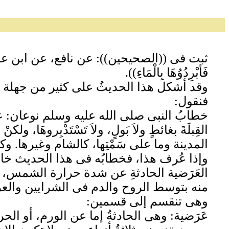
ثبت فى ((الصحيحين)): عن نافع، عن ابن عمرَ، أن 
فَأبْرِدُوُهَا بِالْمَاءِ)).
وقد أشكل هذا الحديثُ على كثير من جهلة الأطبا
فنقول:
خطابُ النبى صلى الله عليه وسلم نوعان: عامٌ 
القِبلَةَ بغائطٍ ولاَ بَولٍ، ولاَ تَسْتَدْبِروه
المدينة وما على سَمْتِها، كالشام وغيرها. وكذلك 
وإذا عُرف هذا، فخطابُه فى هذا الحديث خاصٌ ب
العَرَضية الحادثةِ عن شدة حرارة الشمس، وهذه
منه بتوسط الروح والدم فى الشرايين والعرو
وهى تنقسم إلى قسمين:
عَرَضية: وهى الحادثةُ إما عن الورم، أو الح