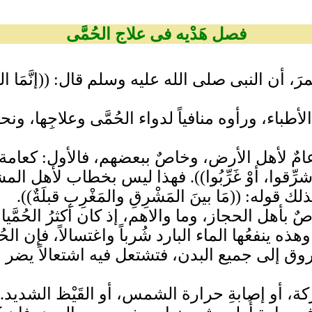
فصل هَدْيه فى علاج الحُمَّى
النبى صلى الله عليه وسلم قال: ((إنَّمَا الحُمَّى أ
ء، ورأوه منافياً لدواء الحُمَّى وعلاجِها، ونحن ن
لأهل الأرض، وخاصٌ ببعضهم، فالأول: كعامة خطابه،
َا، ولكنْ شرِّقوا، أوْ غَرِّبُوا)). فهذا ليس بخطاب ل
قوله: ((مَا بينَ المَشْرِقِ والمَغْرِبِ قبلَةٌ)).
أهل الحجاز، وما والاهم، إذ كان أكثرُ الحُمَّيات
 ينفعُها الماء البارد شُرباً واغتسالاً، فإن الح
ق إلى جميع البدن، فتشتعل فيه اشتعالاً يضر با
ركة، أو إصابةِ حرارة الشمس، أو القَيْظ الشديد..