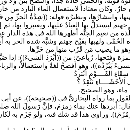
 قوية، والحُمَّى حادة جداً، والنضجُ بَيِّنٌ ولا وَرَ
ارٌ، وكان معتاداً لاستعمال الماء البارد من خارج،
ها، وانتشارُها، ونظيرُه قوله: ((شِدَّةُ الحرِّ مِن فَ
 جهنم ليستدلَّ بها العبادُ عليها، ويعتبروا بها، ثم 
َذة من نعيم الجنَّة أظهرها الله فى هذه الدار عِبر
 الحُمَّى ولهبها بفَيْح جهنم وشبَّه شدة الحر به 
هو ما يصيب مَن قَرُب منها من حَرِّها.
ة وفتحها، رُباعىّ: من ((أبْرَدَ الشىءَ)): إذا صَيَّرَ
ىءَ يَبْرُدُه))، وهو أفصحُ لغةً واستعمالاً، والرب
َاءِ القَــــوْمِ أَبْتَرِدُ
ى الأحْشَــــاءِ تَتَّقِدُ ؟
ل ماء، وهو الصحيح.
ل بما رواه البخارىُّ فى ((صحيحه))، عن أبى جَمْرَة
ى فقال: أبردها عنك بماءِ زمزمَ، فإنَّ رَسولَ الله
ماءِ زَمْزَمَ)). وراوى هذا قد شك فيه، ولو جَزَم به 