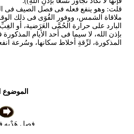
فإنها لا تكادُ تُجاوز تسعاً بإذنِ اللهِ)).
قلت: وهو ينفع فعله فى فصل الصيف فى البلاد
ملاقاة الشمس، ووفور القُوَى فى ذلك الوقت ل
البارد على حرارة الحُمَّى العَرَضية، أو الغ
بإذن الله، لا سيما فى أحد الأيام المذكورة فى
المذكورة، لرِّقةِ أخلاط سكانها، وسُرعة انفع
الموضوع ا
فصل هَدْيه 
استطلاق ا