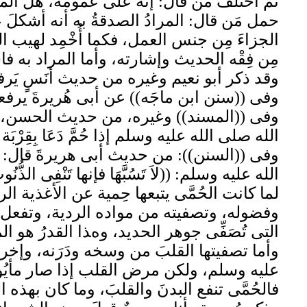
ثم اختلفَ مَن قال: إنه على عمومه، هل المر
حمل مَن قال: المرادُ الصدقةُ به أنه أشكلَ علي
الجزاءَ مِن جنس العمل، فكما أُخْمِد لهيب الع
مِن فِقْه الحديث وإشارته، وأما المراد به فا
وقد ذكر أبو نعيم وغيره من حديث أنَسٍ يَرفعه: ((إذَا
وفى ((سنن ابن ماجَه)) عن أبى هُريرةَ يرفعه: ((الْحُم
وفى ((المسند)) وغيره، من حديث الحسن، عن سَمُرَة
الله صلى الله عليه وسلم إذا حُمَّ دَعَا بِقِرْبَة من 
وفى ((السنن)): من حديث أبى هريرةَ قال: ذُكِ
الله عليه وسلم: ((لاَ تَسُبَّهَا فإنها تَنْفِى الذُّنُوبَ،
لما كانت الحُمَّى يتبعها حِمية عن الأغذية الرد
وفضوله، وتصفيته من مواده الردية، وتفعل فيه 
التى تُصَفِّى جوهر الحديد، وهذا القدرُ هو ال
وأما تصفيتها القلبَ من وسخه ودَرَنه، وإخراج
عليه وسلم، ولكن مرض القلب إذا صار مأيُوسا
فالحُمَّى تنفع البدنَ والقلبَ، وما كان بهذه ا