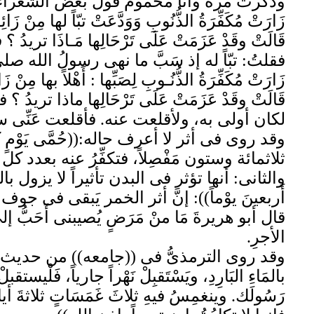
وذكرتُ مرة وأنا محمومٌ قولَ بعض الشعراء ي
زَارَتْ مُكَفِّرَةُ الذُّنُوبِ وَوَدَّعَتْ تبّاً لها مِنْ زَائِـ
قَالَتْ وقَدْ عَزَمَتْ عَلَى تَرْحَالِها مَـاذَا تريدُ ؟
فقلتُ: تبّاً له إذ سَبَّ ما نهى رسولُ الله صل
زَارَتْ مُكَفِّرَةُ الذُّنُـوبِ لِصَبِّها : أَهْلاً بها مِنْ زَائ
قَالَتْ وقَدْ عَزَمَتْ عَلَى تَرْحَالِها ماذا تريدُ ؟ 
لكان أولى به، ولأقلعت عنه. فأقلعت عَنِّى سر
وقد روى فى أثر لا أعرف حاله:((حُمَّى يَوْمٍ كَ
ثلاثمائة وستون مَفْصِلاً، فتكفِّرُ عنه بعدد 
والثانى: أنها تؤثر فى البدن تأثيراً لا يزول بال
أَربعينَ يوْماً)): إنَّ أثر الخمر يَبقى فى جو
قال أبو هريرةَ مَا منْ مَرَضٍ يُصيبنى أَحَبُّ إل
الأجرِ.
وقد روى الترمذىُّ فى ((جامعه)) من حديث رافِع بن خَد
بالمَاءِ البَارِدِ، ويَسْتَقبِلْ نَهْراً جارياً، فَلْيستقب
رَسُولَك. وينغمِسُ فيهِ ثلاثَ غَمَسَاتٍ ثلاثة