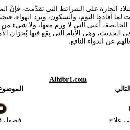
 الحارة على الشرائط التى تقدَّمت، فإنَّ الماء
ما أفادها النوم، والسكون، وبرد الهواء، فتجتمع ف
ِبِّ الخالصة، أعنى التى لا ورم معها، ولا شىء من
 الحديث، وهى الأيام التى يقع فيها بُحرَان الأمر
الهم عن الدواء النافع.
Alhibr1.com
لتالي
الموضوع
فى علاج
فصول ف
لبطن
النبى ص