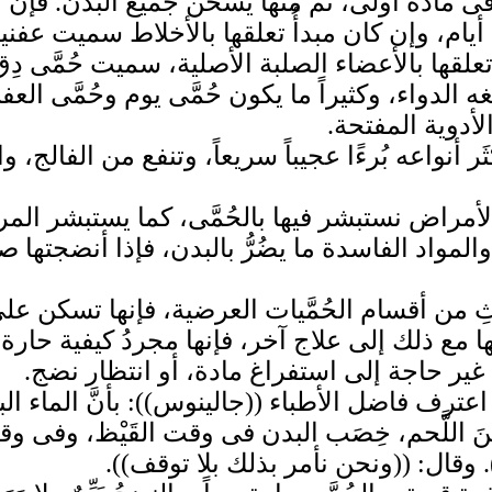
فى مادة أُولى، ثم منها يسخن جميع البدن. فإن ك
ثة أيام، وإن كان مبدأُ تعلقها بالأخلاط سميت ع
علقها بالأعضاء الصلبة الأصلية، سميت حُمَّى دِ
بلغه الدواء، وكثيراً ما يكون حُمَّى يوم وحُمَّى الع
الأدوية المفتحة.
ثَر أنواعه بُرءًا عجيباً سريعاً، وتنفع من الفالج، وا
لأمراض نستبشر فيها بالحُمَّى، كما يستبشر المري
لمواد الفاسدة ما يضُرُّ بالبدن، فإذا أنضجتها صا
ثِ من أقسام الحُمَّيات العرضية، فإنها تسكن على
ا مع ذلك إلى علاج آخر، فإنها مجردُ كيفية حارة 
 غير حاجة إلى استفراغ مادة، أو انتظار نضج.
د اعترف فاضل الأطباء ((جالينوس)): بأنَّ الماء ا
ً حسنَ اللَّحم، خِصَب البدن فى وقت القَيْظ، وفى
). وقال: ((ونحن نأمر بذلك بلا توقف)).