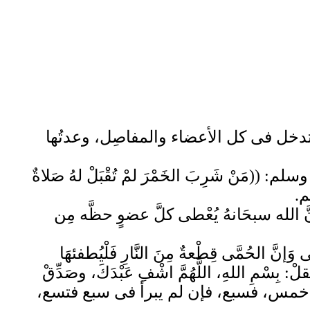
مَّى تدخل فى كل الأعضاء والمفاصِل، وعدتُها
(مَنْ شَرِبَ الخَمْرَ لمْ تُقْبَلْ لهُ صَلاةٌ
م.
َ الله سبحَانهُ يُعْطى كلَّ عضوٍ حظَّه مِن
 الحُمَّى قِطْعةٌ مِنَ النَّارِ فَلْيُطفئهَا
قلْ: بِسْمِ اللهِ، اللَّهُمَّ اشْفِ عَبْدَكَ، وصَدِّقْ
رَأْ فى خمس، فسبع، فإن لم يبرأ فى سبع فتسع،