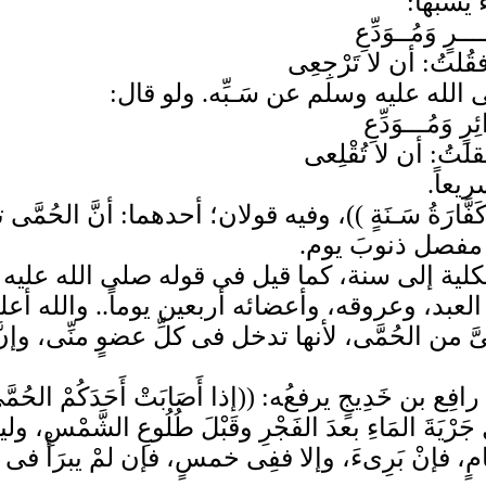
سبُّها:
ـــرٍ وَمُــوَدِّعِ
 فقُلتُ: أن لا تَرْجِعِى
ى الله عليه وسلم عن سَـبِّه. ولو قال:
ِرٍ وَمُـــوَدِّعِ
فقلتُ: أن لا تُقْلِعى
يعاً.
فَّارَةُ سَـنَةٍ ))، وفيه قولان؛ أحدهما: أنَّ الحُ
كل مفصل ذنوبَ يوم.
كلية إلى سنة، كما قيل فى قوله صلى الله عليه وسلم: (
ف العبد، وعروقه، وأعضائه أربعين يوماً.. والله أعل
ىَّ من الحُمَّى، لأنها تدخل فى كلِّ عضوٍ منِّى، وإنّ
ِيجٍ يرفعُه: ((إذا أَصَابَتْ أَحَدَكُمْ الحُمَّى وَإنَّ
لْ جَرْيَةَ المَاءِ بعدَ الفَجْرِ وقَبْلَ طُلُوعِ الشَّمْسِ، ولي
َ أيامٍ، فإنْ بَرِىءَ، وإلا ففِى خمسٍ، فإن لمْ يب