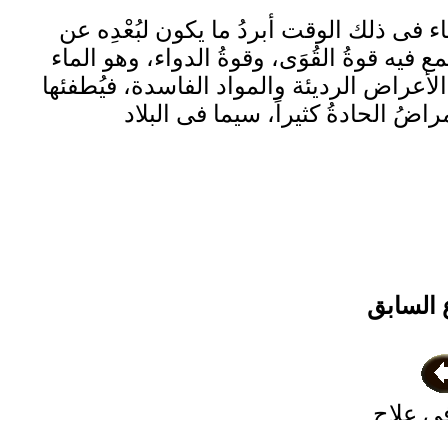
 فى ذلك الوقت أبردُ ما يكون لبُعْدِه عن
يه قوةُ القُوَى، وقوةُ الدواء، وهو الماء
 الأعراض الرديئة والمواد الفاسدة، فيُطفئها
اضُ الحادةُ كثيراً، سيما فى البلاد
 السابق
ى علاج
لى الله