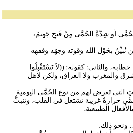
و شِدَّةُ الحُمَّى مِنْ فَيحِ جَهنمَ،
ُبيِّنُ بحَوْل الله وقوته وجهَه وفقهه
 والثانى: كقوله: ((لاَ تَسْتَقْبلُوا
أهل المشرق والمغرب ولا العراق، ولكن لأهل
ِ التى تَعرض لهم من نوع الحُمَّى اليومية
ُمَّى حرارةٌ غريبة تشتعل فى القلب، وتنبثُّ
لأفعال الطبيعية.
. ونحو ذلك.