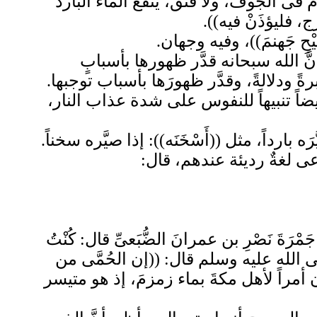
مَ فى الجوف، ولا فَتْقَ، ينفع الماء البارد
 فليؤذَنْ فيه)).
يْحِ جَهنمَ))، وفيه وجهان.
إنَّ الله سبحانه قدَّر ظهورها بأسبابٍ
ةً ودلالةً، وقدَّر ظهورَها بأسباب توجبها.
أيضاً تنبيهاً للنفوس على شدة عذاب النار،
ه بارداً، مثل ((أَسْخَنَه)): إذا صيَّره سخناً.
اعى لغةٌ رديئة عندهم، قال:
َ نَصْرِ بن عمرانَ الضُّبَعىِّ قال: كُنْتُ
 صلى الله عليه وسلم قال: ((إن الحُمَّى من
لكان أمراً لأهل مكةَ بماء زمزمَ، إذ هو متيسر