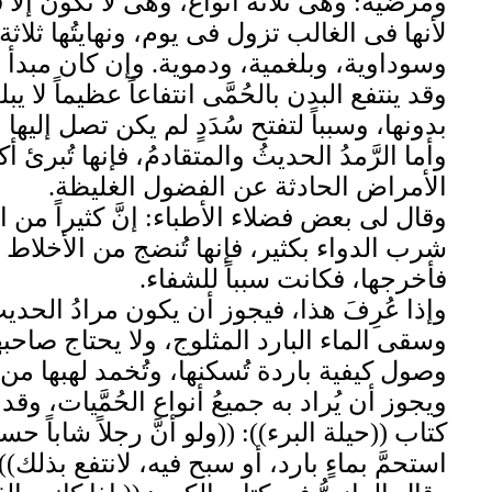
ومرضية: وهى ثلاثةُ أنواع، وهى لا تكون إلا 
لأنها فى الغالب تزول فى يوم، ونهايتُها ثلا
وسوداوية، وبلغمية، ودموية. وإن كان مبدأ ت
وقد ينتفع البدن بالحُمَّى انتفاعاً عظيماً لا ي
بدونها، وسبباً لتفتح سُدَدٍ لم يكن تصل إليها 
وأما الرَّمدُ الحديثُ والمتقادمُ، فإنها تُبرئ أك
الأمراض الحادثة عن الفضول الغليظة.
وقال لى بعض فضلاء الأطباء: إنَّ كثيراً من ا
شرب الدواء بكثير، فإنها تُنضج من الأخلاط وا
فأخرجها، فكانت سبباً للشفاء.
وإذا عُرِفَ هذا، فيجوز أن يكون مرادُ الحدي
وسقى الماء البارد المثلوج، ولا يحتاج صاحبه
وصول كيفية باردة تُسكنها، وتُخمد لهبها من
ويجوز أن يُراد به جميعُ أنواع الحُمَّيات، وق
كتاب ((حيلة البرء)): ((ولو أنَّ رجلاً شابا
استحمَّ بماءٍ بارد، أو سبح فيه، لانتفع بذلك)