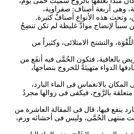
ان مبدأ تعلقها بالروح سميت حُمَّى يوم،
فنية، وهى أربعة أصناف: صفراوية،
ق، وتحت هذه الأنواع أصنافٌ كثيرة.
فن سبباً لإنضاج موادَّ غليظة لم تكن تنضِجُ
للَّقْوَة، والتشنج الامتلائى، وكثيراً من
ض بالعافية، فتكون الحُمَّى فيه أنفَع من
دفها الدواء متهيئةً للخروج بنضاجها،
 المكان بالانغماس فى الماء البارد،
متعلقة بالرَّوح، فيكفى فى زوالها مجردُ
لبارد ينفع فيها، قال فى المقالة العاشرة من
 وقت منتهى الحُمَّى، وليس فى أحشائه ورم،