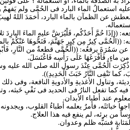
اد به الصدقة بالماء، أو استعماله ؟ على قولين
ه استعمالُ الماء البارد فى الحُمَّى ولم يَفهمْ وج
طش عن الظمآن بالماء البارد، أخمَدَ اللهُ لهيبَ ا
ستعماله.
 حُمَّ أَحَدُكُم، فَلْيُرَشَّ عليهِ الماءَ البارِدَ ثلاث
َّى كِيرٌ مِن كِيرِ جَهَنَّمَ، فَنَحُّوهَا عَنْكُمْ بالما
َ يرفعُه: ((الْحُمَّى قطعةٌ من النَّارِ، فَأبْرِدُو
ماءٍ، فَأَفْرَغَهَا عَلَى رَأْسِه فَاغْتَسَلَ.
رَت الْحُمَّى عِنْدَ رسول الله صلى الله عليه وس
 كما تَنْفِى النَّارُ خَبَثَ الْحَدِيدِ)).
يئة، وتناول الأغذيةِ والأدويةِ النافعة، وفى ذلك إ
كما تفعل النارُ فى الحديد فى نَفْىِ خَبثه، وتص
معلوم عند أطباء الأبدان.
ها خبائثَه، فأمرٌ يعلمه أطباءُ القلوب، ويجدونه
ً من برئه، لم ينفع فيه هذا العلاج.
لمَثابة فسَبُّه ظلم وعدوان.