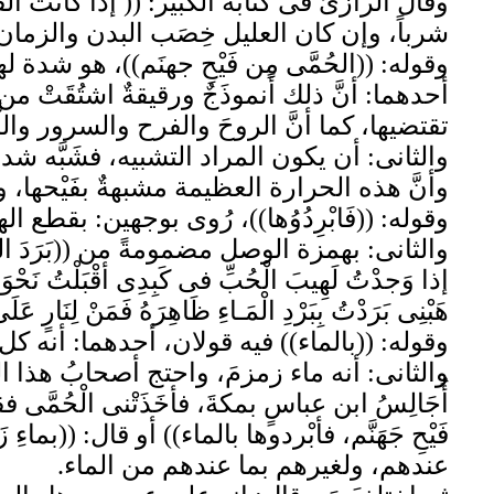
وقال الرازىُّ فى كتابه الكبير: (( إذا كانت القوة
شرباً، وإن كان العليل خِصَب البدن والزمان ح
وقوله: ((الحُمَّى مِن فَيْحِ جهنَم))، هو شدة لهب
أحدهما: أنَّ ذلك أَنموذَجٌ ورقيقةٌ اشتُقَتْ من
تقتضيها، كما أنَّ الروحَ والفرح والسرور واللّ
والثانى: أن يكون المراد التشبيه، فشَبَّه شدة
وأنَّ هذه الحرارة العظيمة مشبهةٌ بفَيْحها، و
وقوله: ((فَابْرِدُوُها))، رُوى بوجهين: بقطع الهمز
والثانى: بهمزة الوصل مضمومةً من ((بَرَدَ الش
إذا وَجدْتُ لَهِيبَ الْحُبِّ فى كَبِدِى أقْبَلْتُ نَحْوَ سِق
هَبْنِى بَرَدْتُ بِبَرْدِ الْمَـاءِ ظَاهِرَهُ فَمَنْ لِنَارٍ عَلَ
وقوله: ((بالماء)) فيه قولان، أحدهما: أنه ك
والثانى: أنه ماء زمزمَ، واحتج أصحابُ هذا القو
أُجَالِسُ ابن عباسٍ بمكةَ، فأخَذَتْنى الْحُمَّ
فَيْحِ جَهَنَّم، فأبْردوها بالماء)) أو قال: ((ب
عندهم، ولغيرهم بما عندهم من الماء.