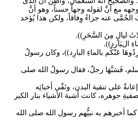
. والصحيح أنه استعمال، وأظن أنَّ الذى
هه مع أنَّ لقوله وجهاً حسناً، وهو أنَّ
لحُمَّى عنه جزاءً وِفاقاً، ولكن هذا يُؤخد
َ ليالٍ مِنَ السَّحَرِ)).
ءِ البَاردِ)).
هَا عَنْكُم بالماءِ البارِد))، وكان رسولُ
لم، فَسَبَّهَا رجلٌ، فقال رسولُ الله صلى
عانةٌ على تنقية البدن، ونَفْى أخباثِه
فيةِ جوهره، كانت أشبهَ الأشياء بنار الكير
 كما أخبرهم به نبيُّهم رسول الله صلى الله