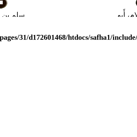
، أَبو
سلم بن عَ
لواسطي
أَبو يزيد ا
pages/31/d172601468/htdocs/safha1/include