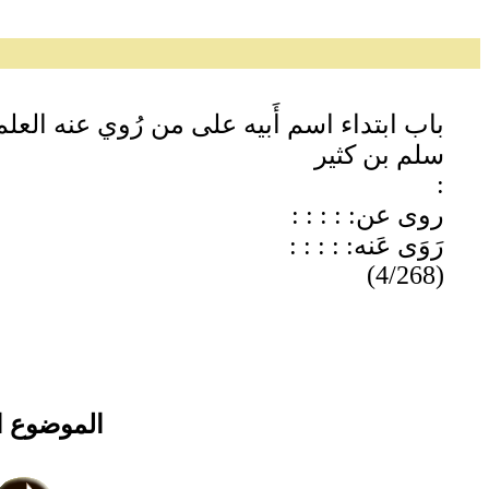
باب ابتداء اسم أَبيه على من رُوي عنه الع
سلم بن كثير
:
روى عن: : : : :
رَوَى عَنه: : : : :
(4/268)
الموضوع ا