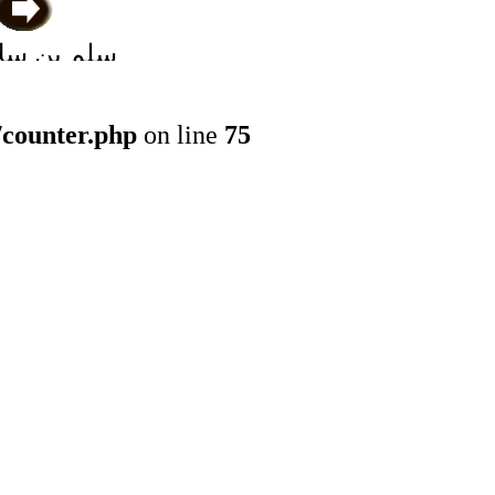
سلم بن سلام
المُسيَّب ا
/counter.php
on line
75