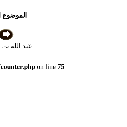
الموضوع ا
عَبد الله بن 
بن عَبد ال
الشخير ال
/counter.php
on line
75