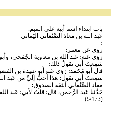
باب ابتداء اسم أَبيه على الميم.
عَبد الله بن معاذ الصَّنْعاني اليَماني
:
رَوَى عَن معمر:
رَوَى عَنه: عَبد الله بن معاوية الجُمَحي، وأَ
سَمِعتُ أَبي يقولُ ذلك:
قال أَبو مُحَمد: رَوَى عَنه أَبو عبيدة بن ال
سَمِعتُ أَبي يقول: هذا أَحبُّ إِلَيَّ من عَب
معاذ الصَّنْعاني الثقة الصدوق:
حَدَّثنا عَبد الرَّحمن، قال: قلتُ لأبي: عَبد الله
(5/173)