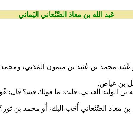
عَبد الله بن معاذ الصَّنْعاني اليَماني
بو عُبَيد محمد بن عُبَيد بن ميمون المَدَني، ومحمد 
فضيل بن عياض:
د الله بن الوليد العدني، قلت: ما قولك فيه؟ قال: 
 بن معاذ الصَّنْعاني أَحَب إليك، أَو محمد بن ثور؟ فق