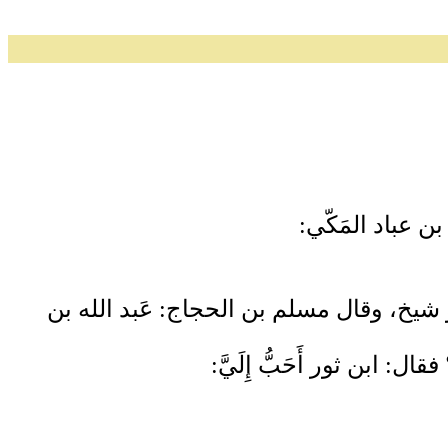
بن عباد المَكّي:
هُو شيخ، وقال مسلم بن الحجاج: عَبد الله بن
ال: ابن ثور أَحَبُّ إِلَيَّ: