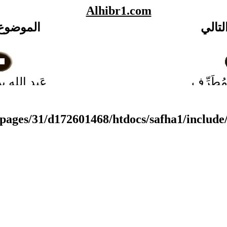
Alhibr1.com
لتالي
الموضوع
مُطَرِّف
عَبد الله 
له بن
نشيط مو
عامري
بن غلاب
pages/31/d172601468/htdocs/safha1/include