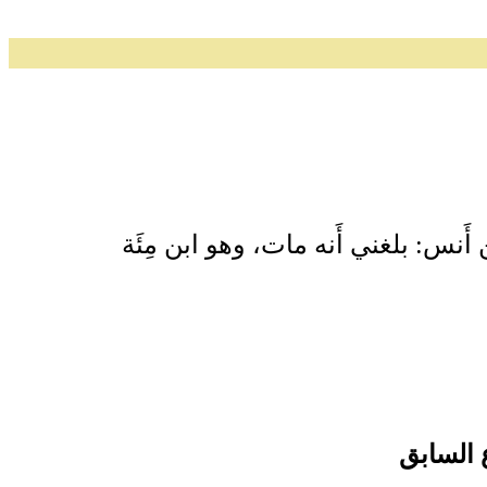
نس: بلغني أَنه مات، وهو ابن مِئَة
 السابق