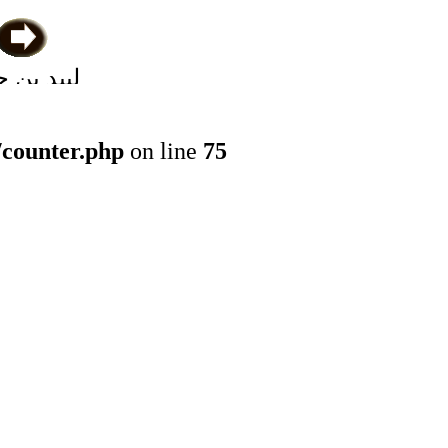
لبيد بن ح
النميري ال
/counter.php
on line
75