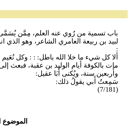
باب تسمية من رُوي عنه العلم، مِمَّن يُسَمَّى ل
لبيد بن ربيعة العامري الشاعر، وهو الذي ا
:
ألا كل شيء ما خلا الله باطل: : : وكل نُعَيم 
مات بالكوفة أيام الوليد بن عقبة، فبعث إلى
وأَربعين سنة، ويُكنى أَبَا عقيل:
سَمِعتُ أَبي يقولُ ذلك:
(7/181)
الموضوع ا