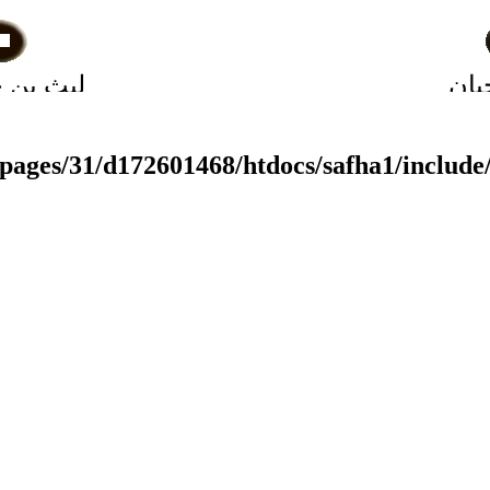
يان
ليث بن خا
بَصري
بكر ا
pages/31/d172601468/htdocs/safha1/include