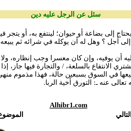
سئل عن الرجل عليه دين
حتاج إلى بضاعة أو حيوان؛ لينتفع به، أو يتجر ف
 أجل ‏؟‏ وهل له أن يوكله في شرائه ثم يبيعه بع
أن يوفيه، وإن كان معسرا وجب إنظاره، ولا يجوز
تري الانتفاع بالسلعة، / والتجارة فيها جاز، إذا 
عها في السوق بسبعين حالة، فهذا مذموم منهي 
عالى عنه ـ‏:‏ التورق أخية الربا‏.‏
Alhibr1.com
لتالي
الموضوع