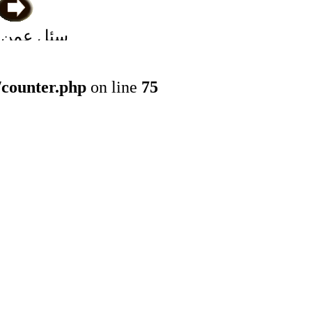
سئل عمن
من إنسان 
تساوي خمس
/counter.php
on line
75