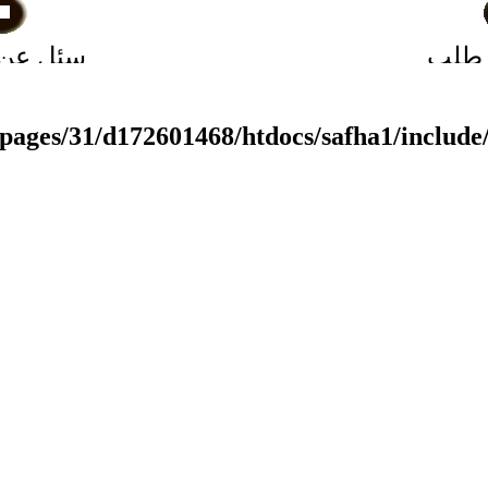
 طلب
سئل عن 
سلعة
في ذمة 
ة عشر
pages/31/d172601468/htdocs/safha1/include