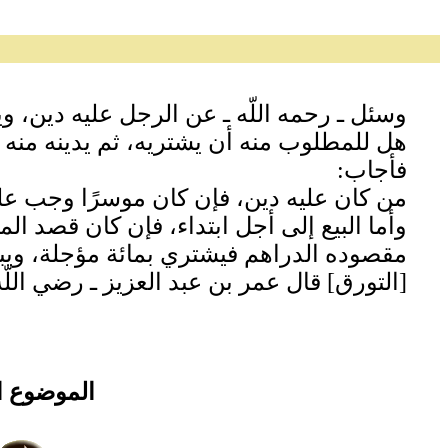
وسئل ـ رحمه اللّه ـ عن الرجل عليه دين، وي
هل للمطلوب منه أن يشتريه، ثم يدينه منه إلى
فأجاب‏:‏
من كان عليه دين، فإن كان موسرًا وجب عليه 
وأما البيع إلى أجل ابتداء، فإن كان قصد المش
مقصوده الدراهم فيشتري بمائة مؤجلة، ويبي
‏[‏التورق‏]‏ قال عمر بن عبد العزيز ـ رضي اللّه ت
الموضوع ا