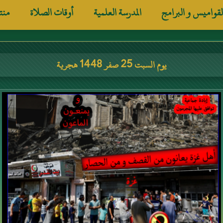
لقواميس و البرامج
المدرسة العلمية
أوقات الصلاة
منت
يوم السبت 25 صفر 1448 هجرية