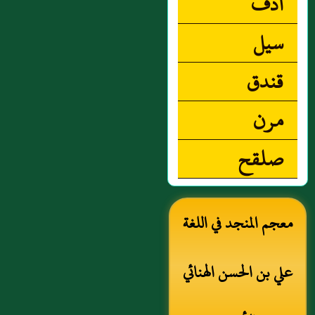
أذف
سيل
قندق
مرن
صلقح
معجم المنجد في اللغة
علي بن الحسن الهنائي