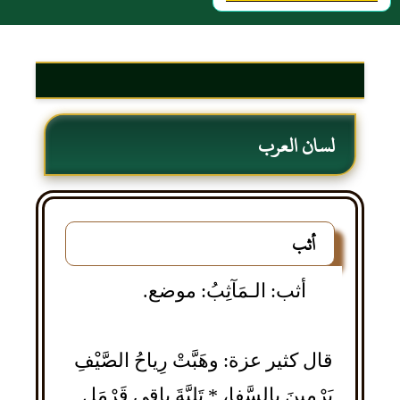
لسان العرب
أثب
أثب: الـمَآثِبُ: موضع.
قال كثير عزة: وهَبَّتْ رِياحُ الصَّيْفِ
يَرْمِينَ بالسَّفا، * تَلِيَّةَ باقِي قَرْمَلٍ