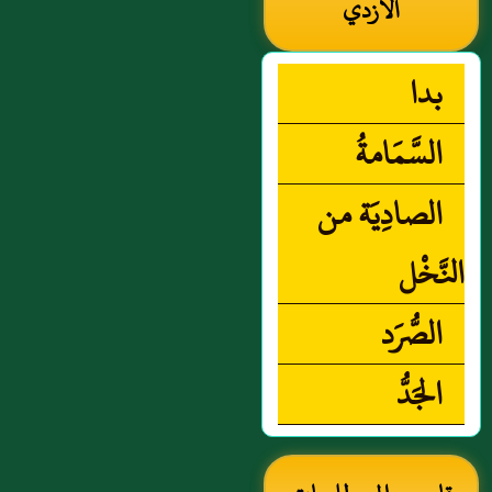
الأزدي
بدا
السَّمَامةُ
الصادِيَة من
النَّخْل
الصُّرَد
الجَدُّ