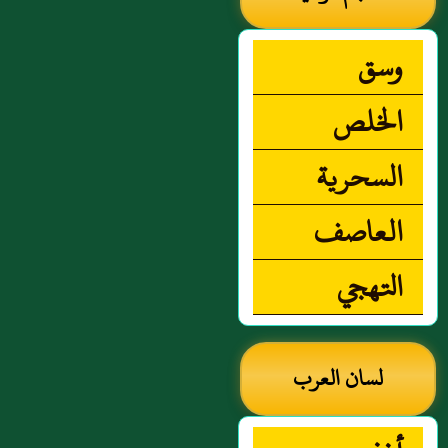
وسق
الخلص
السحرية
العاصف
التهجي
لسان العرب