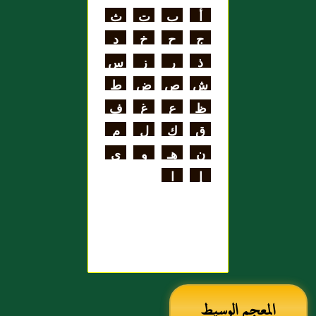
اللغة
أ
ب
ت
ث
علي بن الحسن
ج
ح
خ
د
الهنائي الأزدي
ذ
ر
ز
س
ش
ص
ض
ط
ظ
ع
غ
ف
ق
ك
ل
م
ن
هـ
و
ي
إ
ا
المعجم الوسيط