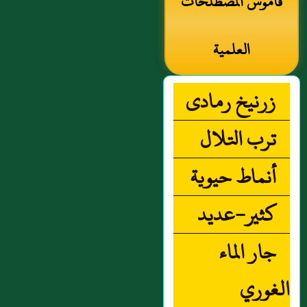
قاموس المصطلحات
العلمية
زرنيخ رمادى
ترب التلال
أنماط حيوية
كثير-عديد
جار الماء
الغوري