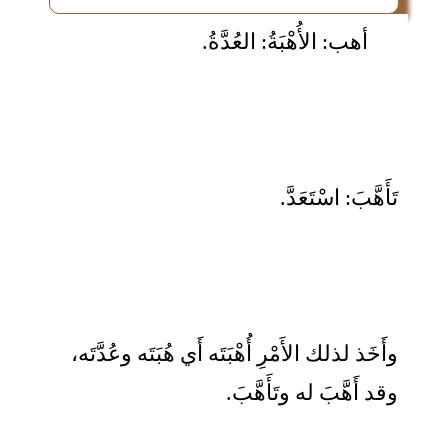
أهب: الأُهْبَةُ: العُدَّةُ.
تَأَهَّبَ: اسْتَعَدَّ.
وأَخَذ لذلك الأَمْرِ أُهْبَتَه أَي هُبَتَه وعُدَّتَه،
وقد أَهَّبَ له وتَأَهَّبَ.