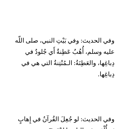
وفي الحديث: وفي بَيْتِ النبي، صلى اللّه
عليه وسلم، أُهُبٌ عَطِنةٌ أَي جُلودٌ في
دِباغِها، والعَطِنَةُ: الـمُنْتِنةُ التي هي في
دِباغِها.
وفي الحديث: لو جُعِلَ القُرآنُ في إِهابٍ