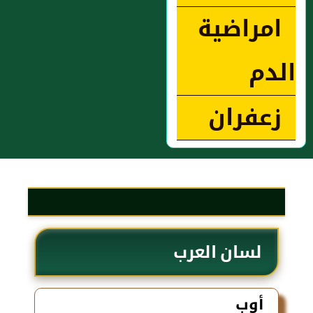
امراضية
الدم
زعفران
لسان العرب
أوب