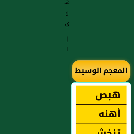
هـ
و
ي
إ
ا
المعجم الوسيط
هبص
أهنه
تنخش