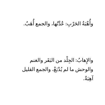
وأُهْبَةُ الحَرْبِ: عُدَّتُها، والجمع أُهَبٌ.
والإِهابُ: الجِلْد من البَقَر والغنم
والوحش ما لم يُدْبَغْ، والجمع القليل
آهِبَةٌ.