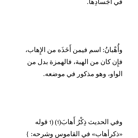
في أَجْسادِها.
وأُهْبانُ: اسم فيمن أَخَذَه من الإِهاب،
فإِن كان من الهبة، فالهمزة بدل من
الواو، وهو مذكور في موضعه.
وفي الحديث ذِكْرُ أَهابَ(1) (1 قوله
«ذكرأهاب» في القاموس وشرحه: }