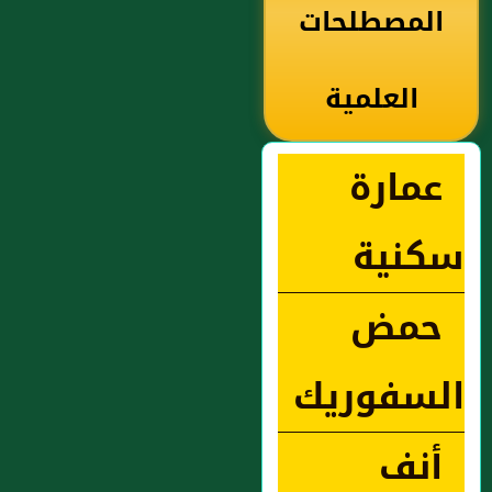
المصطلحات
العلمية
عمارة
سكنية
حمض
السفوريك
أنف