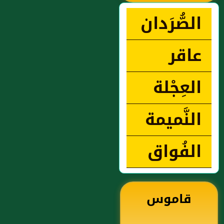
الصُّرَدان
عاقر
العِجْلة
النَّميمة
الفُواق
قاموس