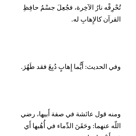
تُحْرِقْه نارُ الآخِرة، فجُعِلَ جسْمُ حافِظِ
القرآن كالإِهابِ له.
وفي الحديث: أَيُّما إِهابٍ دُبِغَ فقد طَهُرَ.
ومنه قول عائشة في صفة أَبيها، رضي
اللّه عنهما: وحَقَنَ الدِّماء في أُهُبها أَي