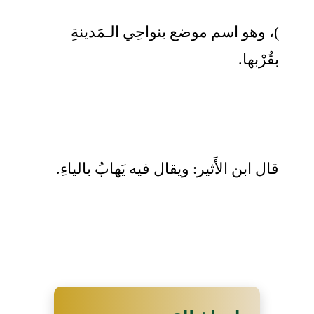
)، وهو اسم موضع بنواحِي الـمَدينةِ
بقُرْبها.
قال ابن الأَثير: ويقال فيه يَهابُ بالياءِ.