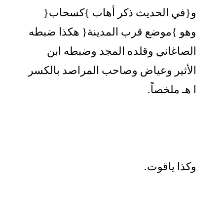
و{في الحديث ذكر أهاب }كسحاب{
وهو }موضع قرب المدينة{ هكذا ضبطه
الصاغاني وقلده المجد وضبطه ابن
الأثير وعياض وصاحب المراصد بالكسر
ا هـ ملخصاً.
وكذا ياقوت.