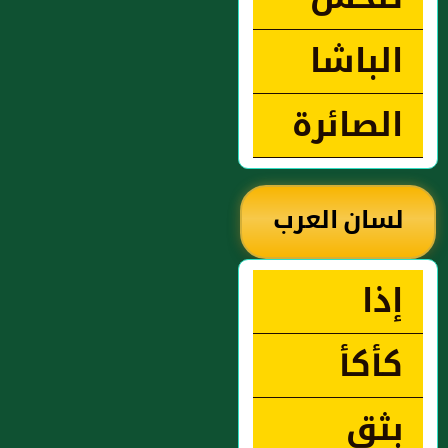
الباشا
الصائرة
لسان العرب
إذا
كأكأ
بثق