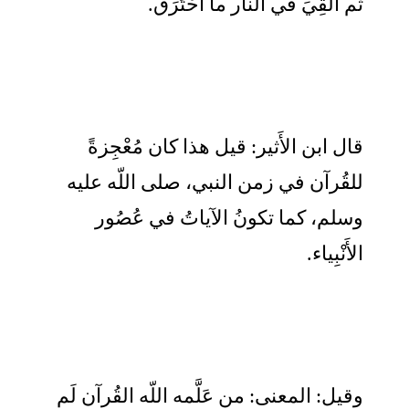
ثم أُلْقِيَ في النار ما احْتَرَقَ.
قال ابن الأَثير: قيل هذا كان مُعْجِزةً
للقُرآن في زمن النبي، صلى اللّه عليه
وسلم، كما تكونُ الآياتُ في عُصُور
الأَنْبِياء.
وقيل: المعنى: من عَلَّمه اللّه القُرآن لَم