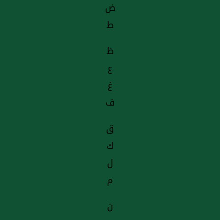
ض
ط
ظ
ع
غ
ف
ق
ك
ل
م
ن