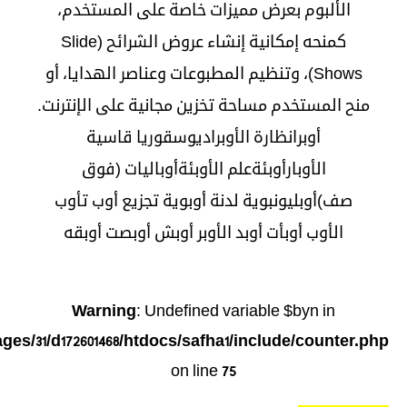
الألبوم بعرض مميزات خاصة على المستخدم،
كمنحه إمكانية إنشاء عروض الشرائح (Slide
Shows)، وتنظيم المطبوعات وعناصر الهدايا، أو
منح المستخدم مساحة تخزين مجانية على الإنترنت.
أوبرا
نظارة الأوبرا
ديوسقوريا قاسية
الأوبار
أوبئة
علم الأوبئة
أوباليات (فوق
صف)
أوبليون
بوية لدنة أوبوية تجزيع
أوب
تأوب
الأوب
أوبأت
أوبد
الأوبر
أوبش
أوبصت
أوبقه
Warning
: Undefined variable $byn in
es/31/d172601468/htdocs/safha1/include/counter.php
on line
75