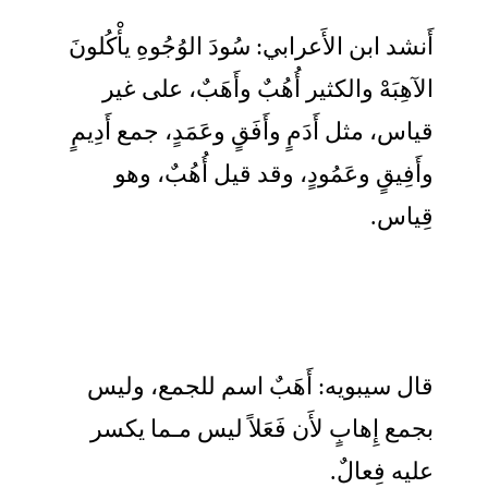
أَنشد ابن الأَعرابي: سُودَ الوُجُوهِ يأْكُلونَ
الآهِبَهْ والكثير أُهُبٌ وأَهَبٌ، على غير
قياس، مثل أَدَمٍ وأَفَقٍ وعَمَدٍ، جمع أَدِيمٍ
وأَفِيقٍ وعَمُودٍ، وقد قيل أُهُبٌ، وهو
قِياس.
قال سيبويه: أَهَبٌ اسم للجمع، وليس
بجمع إِهابٍ لأَن فَعَلاً ليس مـما يكسر
عليه فِعالٌ.