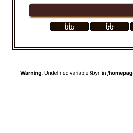
ثأثأ
تثأثأ
Warning
: Undefined variable $byn in
/homepage