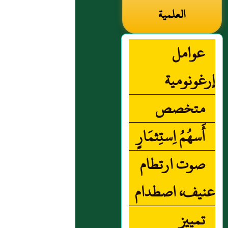
العلمية
عوامل
إرغونومية
متخصص
‏أَسهُمُ اِستِثمَارٍ‏
صوت ارتطام
عنيف، اصطدام
تمييز