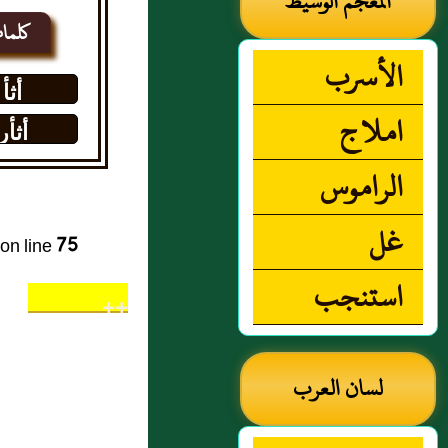
المعجم الوسيط
كلما
الأسرب
أثأ
املاج
أثأر
الراموس
غل
on line
75
استنجب
++
لسان العرب