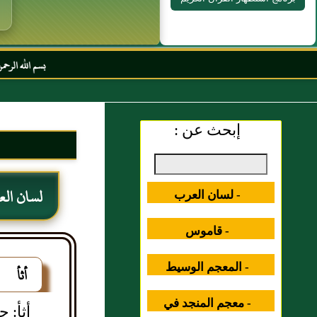
بسم الله الرحمن الرحيم السل
إبحث عن :
لسان ال
- لسان العرب
- قاموس
المصطلحات العلمية
- المعجم الوسيط
أثأ
- معجم المنجد في
أثأ: ج