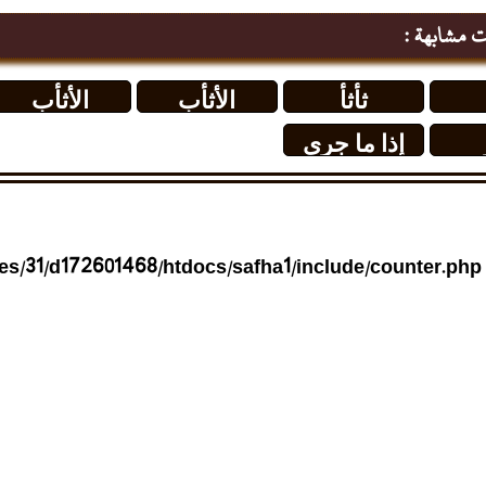
ت مشابهة :
ثأثأ
الأثأب
الأثأب
إذا ما جرى
شأوين و ابتل
عطفه تقول
هزيز الريح
s/31/d172601468/htdocs/safha1/include/counter.php
مرت بأثأب