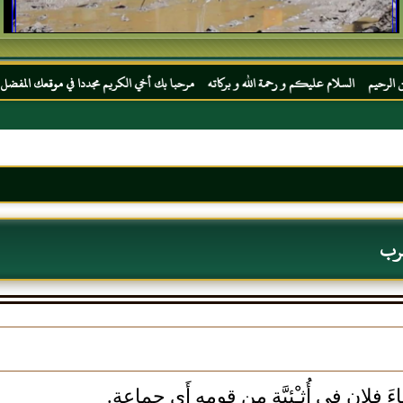
ام عليكم و رحمة الله و بركاته مرحبا بك أخي الكريم مجددا في موقعك المفضل المحجة البيضاء
عرب
اءَ فلان في أُثـْئِيَّةٍ من قومه أَي جماعة.