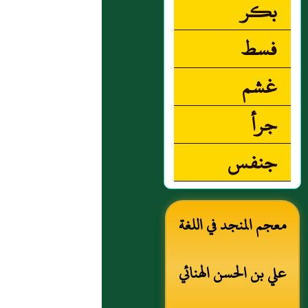
بكر
فسط
غشم
جرأ
جنفس
معجم المنجد في اللغة
علي بن الحسن الهنائي