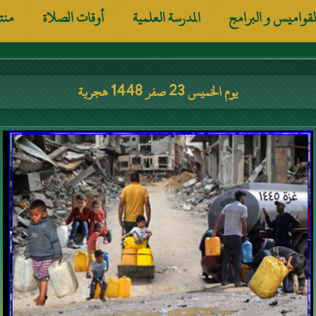
لقواميس و البرامج
المدرسة العلمية
أوقات الصلاة
منت
يوم الخميس 23 صفر 1448 هجرية