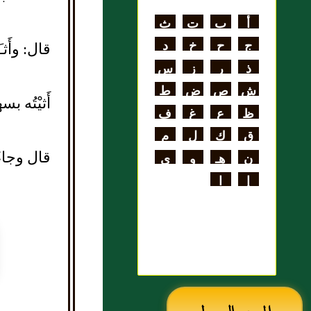
اللغة
أ
ب
ت
ث
علي بن الحسن
ج
ح
خ
د
قال: وأَثـ
الهنائي الأزدي
ذ
ر
ز
س
ش
ص
ض
ط
أَثيْتُه 
ظ
ع
غ
ف
ق
ك
ل
م
قال وجاءَ 
ن
هـ
و
ي
إ
ا