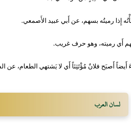
َأْتُه إِذا رميتُه بسهم، عن أَبي عبيد الأَصمعي.
بسهم أَي رميته، وهو حرف غريب.
أَيضاً أَصبَح فلانٌ مُؤْتَثِئاً أَي لا يَشتهي الطعام، عن ا
لسان العرب