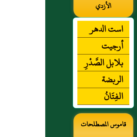
الأزدي
است الدهر
أرجيت
بلابل الصَّدْرِ
الربضة
الفِتَانُ
قاموس المصطلحات