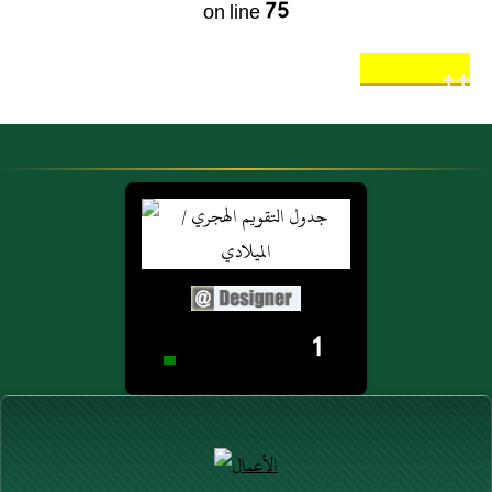
on line
75
++
1