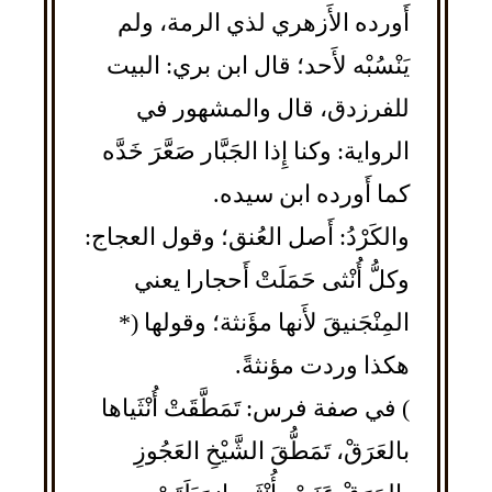
أَورده الأَزهري لذي الرمة، ولم
يَنْسُبْه لأَحد؛ قال ابن بري: البيت
للفرزدق، قال والمشهور في
الرواية: وكنا إِذا الجَبَّار صَعَّرَ خَدَّه
كما أَورده ابن سيده.
والكَرْدُ: أَصل العُنق؛ وقول العجاج:
وكلُّ أُنْثى حَمَلَتْ أَحجارا يعني
المِنْجَنيقَ لأَنها مؤَنثة؛ وقولها (*
هكذا وردت مؤنثةً.
) في صفة فرس: تَمَطَّقَتْ أُنْثَياها
بالعَرَقْ، تَمَطُّقَ الشَّيْخِ العَجُوزِ