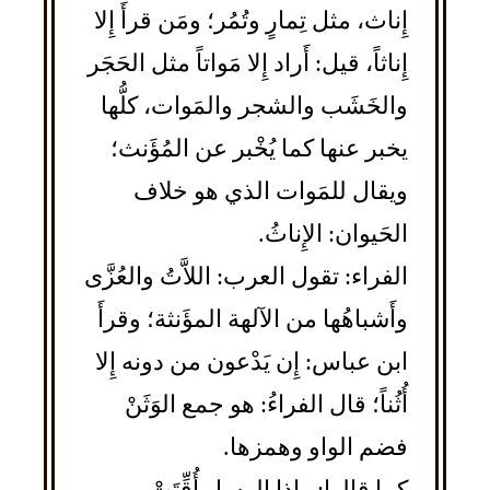
إِناث، مثل تِمارٍ وتُمُر؛ ومَن قرأَ إِلا
إِناثاً، قيل: أَراد إِلا مَواتاً مثل الحَجَر
والخَشَب والشجر والمَوات، كلُّها
يخبر عنها كما يُخْبر عن المُؤَنث؛
ويقال للمَوات الذي هو خلاف
الحَيوان: الإِناثُ.
الفراء: تقول العرب: اللاَّتُ والعُزَّى
وأَشباهُها من الآلهة المؤَنثة؛ وقرأَ
ابن عباس: إِن يَدْعون من دونه إِلا
أُثُناً؛ قال الفراءُ: هو جمع الوَثَنْ
فضم الواو وهمزها.