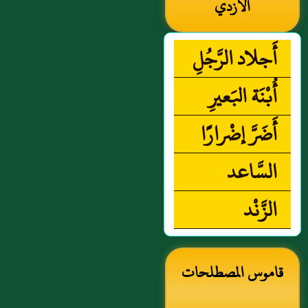
الأزدي
أَجلاد الرَّجُلِ
أُبْنَة البَعيرِ
أَضَرَّ إضْرارًا
السَّاعد
الزَّنْد
قاموس المصطلحات