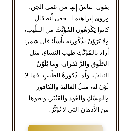
يقول الناسُ إِنها من عَمَل الجن.
وروى إِبراهيم النحعي أَنه قال:
كانوا يَكْرَهُون المُؤَنَّثَ من الطِّيب،
ولا يَرَوْنَ بذُكُورته بأْساً؛ قال شمر:
أَراد بالمُؤَنَّثِ طِيبَ النساءِ، مثل
الخَلُوق والزَّعْفران، وما يُلَوِّنُ
الثيابَ، وأَما ذُكورةُ الطِّيبِ، فما لا
لَوْنَ له، مثلُ الغالية والكافور
والمِسْكِ والعُود والعَنْبَر، ونحوها
من الأَدهان التي لا تُؤَثِّرُ.