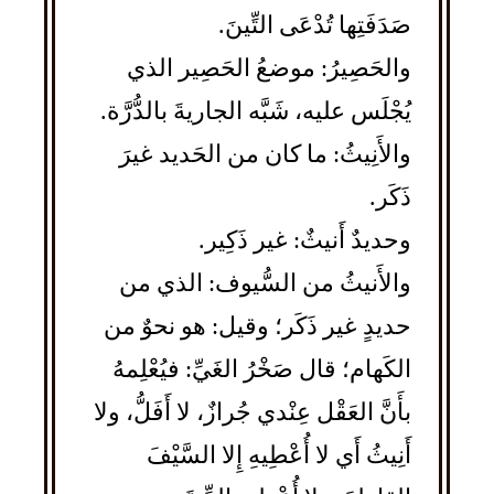
صَدَفَتِها تُدْعَى التِّينَ.
والحَصِيرُ: موضعُ الحَصِير الذي
يُجْلَس عليه، شَبَّه الجاريةَ بالدُّرَّة.
والأَنِيثُ: ما كان من الحَديد غيرَ
ذَكَر.
وحديدٌ أَنيثٌ: غير ذَكِير.
والأَنيثُ من السُّيوف: الذي من
حديدٍ غير ذَكَر؛ وقيل: هو نحوٌ من
الكَهام؛ قال صَخْرُ الغَيِّ: فيُعْلِمهُ
بأَنَّ العَقْل عِنْدي جُرازٌ، لا أَفَلُّ، ولا
أَنِيثُ أَي لا أُعْطِيهِ إِلا السَّيْفَ