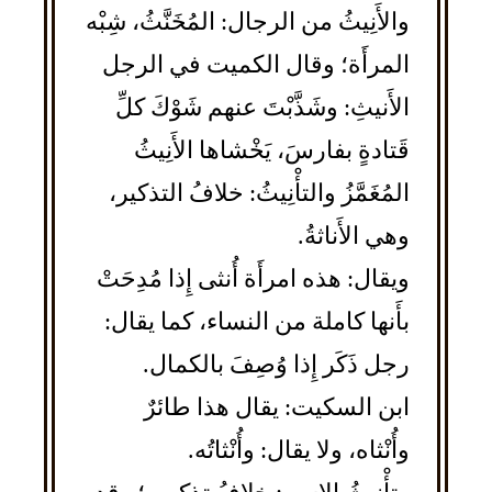
والأَنِيثُ من الرجال: المُخَنَّثُ، شِبْه
المرأَة؛ وقال الكميت في الرجل
الأَنيثِ: وشَذَّبْتَ عنهم شَوْكَ كلِّ
قَتادةٍ بفارسَ، يَخْشاها الأَنِيثُ
المُغَمَّزُ والتأْنِيثُ: خلافُ التذكير،
وهي الأَناثةُ.
ويقال: هذه امرأَة أُنثى إِذا مُدِحَتْ
بأَنها كاملة من النساء، كما يقال:
رجل ذَكَر إِذا وُصِفَ بالكمال.
ابن السكيت: يقال هذا طائرٌ
وأُنْثاه، ولا يقال: وأُنْثاتُه.