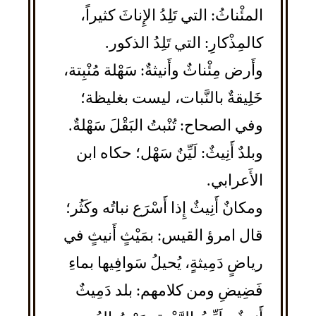
المئْناثُ: التي تَلِدُ الإِناثَ كثيراً،
كالمِذْكارِ: التي تَلِدُ الذكور.
وأَرض مِئْناثٌ وأَنيثةٌ: سَهْلة مُنْبِتة،
خَلِيقةٌ بالنَّبات، ليست بغليظة؛
وفي الصحاح: تُنْبتُ البَقْلَ سَهْلةٌ.
وبلدٌ أَنِيثٌ: لَيِّنٌ سَهْل؛ حكاه ابن
الأَعرابي.
ومكانٌ أَنِيثٌ إِذا أَسْرَع نباتُه وكَثُر؛
قال امرؤ القيس: بمَيْثٍ أَنيثٍ في
رياضٍ دَمِيثةٍ، يُحيلُ سَوافِيها بماءِ
فَضِيضِ ومن كلامهم: بلد دَمِيثٌ