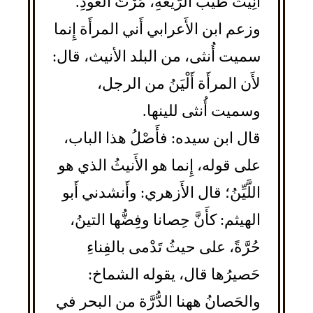
أَنِيثٌ طَيِّبُ الرَّيْعةِ، مَرْتُ العُودِ.
وزعم ابن الأَعرابي أَني المرأَة إِنما
سميت أُنثى، من البلد الأنيث، قال:
لأَن المرأَة أَلْيَنُ من الرجل،
وسميت أُنثى للينها.
قال ابن سيده: فأَصْلُ هذا الباب،
على قوله، إِنما هو الأَنيثُ الذي هو
اللَّيِّنُ؛ قال الأَزهري: وأَنشدني أَبو
الهيثم: كأَنَّ حِصانا وفِضُّها التينُ،
حُرَّةً، على حيثُ تَدْمى بالفِناءِ
حَصيرُها قال، يقوله الشماخ:
والحَصانُ ههنا الدُّرَّة من البحر في