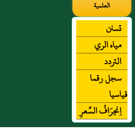
العلمية
تسنن
مياه الري
التردد
سجل رقما
قياسيا
‏اِنحِرَافُ السِّعرِ‏