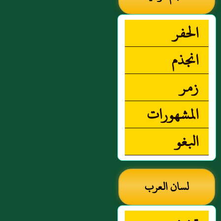
الحفر
انجذم
زمر
المشهورات
البغو
لسان العرب