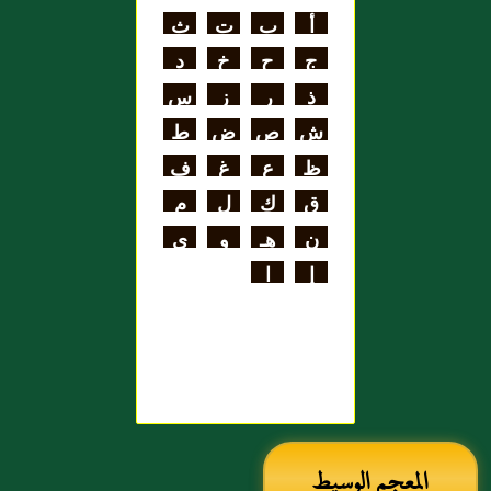
اللغة
أ
ب
ت
ث
علي بن الحسن
ج
ح
خ
د
الهنائي الأزدي
ذ
ر
ز
س
ش
ص
ض
ط
ظ
ع
غ
ف
ق
ك
ل
م
ن
هـ
و
ي
إ
ا
المعجم الوسيط