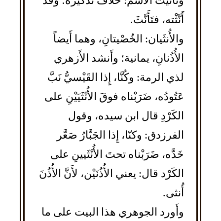
وتأْنيثُ الاسم: خلافُ تذكيره؛ وقد
أَنَّثْته، فتَأَنَّثَ.
والأُنثَيان: الخُصْيتانِ، وهما أَيضاً
الأُذُنانِ، يمانية؛ وأَنشد الأَزهري
لذي الرمة: وكُنَّا، إِذا القَيْسيُّ نَبَّ
عَتُودُه، ضَرَبْناه فوقَ الأُنْثَيَيْنِ على
الكَرْدِ قال ابن سيده، وقول
الفرزدق: وكنّا، إِذا الجَبَّارُ صَعَّر
خَدَّه، ضَرَبْناه تحتَ الأُنْثَيينِ على
الكَرْد قال: يعني الأُذُنَيْن، لأَنَّ الأُذُنَ
أُنثى.
وأَورد الجوهري هذا البيت على ما