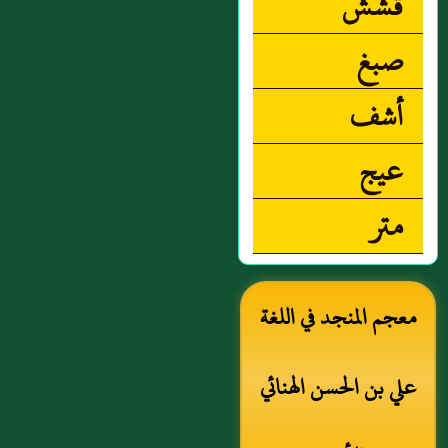
قشش
صبغ
أشف
عيج
متر
معجم المنجد في اللغة
علي بن الحسن الهنائي