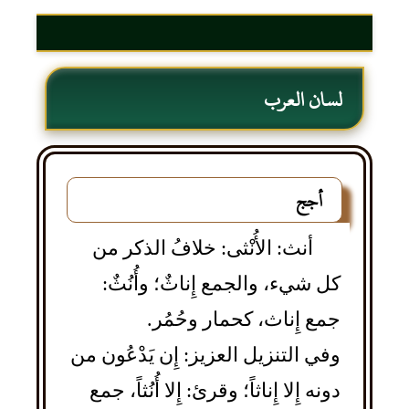
لسان العرب
أجج
أنث: الأُنْثى: خلافُ الذكر من
كل شيء، والجمع إِناثٌ؛ وأُنُثٌ:
جمع إِناث، كحمار وحُمُر.
وفي التنزيل العزيز: إِن يَدْعُون من
دونه إِلا إِناثاً؛ وقرئ: إِلا أُنُثاً، جمع