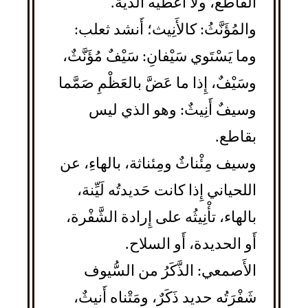
القاطعَ، ولا أُعْطيه الدِّيةَ.
والمُؤَنَّثُ: كالأَنِيث؛ أَنشد ثعلب:
وما يَسْتَوي سَيْفانِ: سَيْفٌ مُؤَنَّثٌ،
وسَيْفٌ، إِذا ما عَضَّ بالعَظْمِ صَمَّما
وسيفٌ أَنِيثٌ: وهو الذي ليس
بقاطع.
وسيف مِئْناثٌ ومِئناثة، بالهاءِ، عن
اللحياني إِذا كانت حَديدتُه لَيِّنة،
بالهاء، تأْنِيثُه على إِرادة الشَّفْرة،
أَو الحديدة، أَو السلاح.
الأَصمعي: الذَّكَرُ من السُّيوف
شَفْرَتُه حديد ذَكَرٌ، ومَتْناه أَنيثٌ،