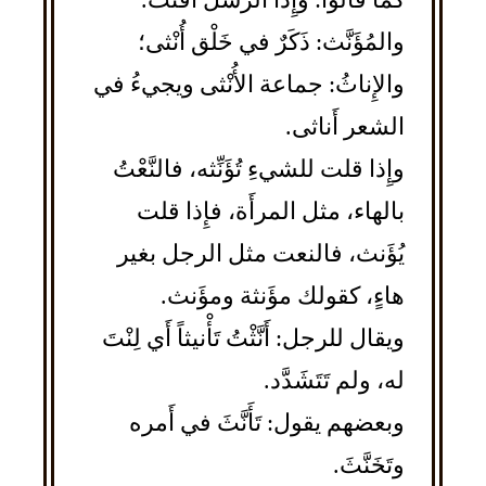
كما قالوا: وإِذا الرسل أُقِّتَتْ.
والمُؤَنَّث: ذَكَرٌ في خَلْق أُنْثى؛
والإِناثُ: جماعة الأُنْثى ويجيءُ في
الشعر أَناثى.
وإِذا قلت للشيءِ تُؤَنِّثه، فالنَّعْتُ
بالهاء، مثل المرأَة، فإِذا قلت
يُؤَنث، فالنعت مثل الرجل بغير
هاءٍ، كقولك مؤَنثة ومؤَنث.
ويقال للرجل: أَنَّثْتُ تَأْنيثاً أَي لِنْتَ
له، ولم تَتَشَدَّد.
وبعضهم يقول: تَأَنَّثَ في أَمره
وتَخَنَّثَ.