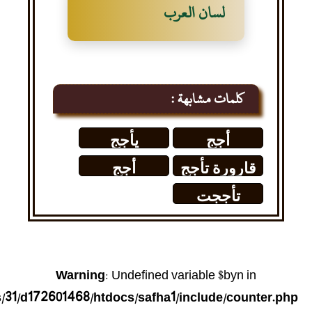
لسان العرب
كلمات مشابهة :
أجج
يأجج
قارورة تأجج
أجج
( الإلكترونات
تأججت
في الشاشة)
Warning
: Undefined variable $byn in
31/d172601468/htdocs/safha1/include/counter.php