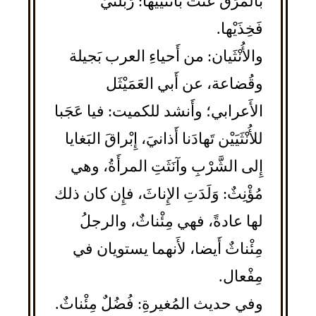
بالمَرَقْ عَنَتْ بأُنْثَييها: رَبَلَتَيْ
فَخِذَيْها.
والأُنْثَيان: من أَحياءِ العرب بَجيلة
وقُضاعة، عن أَبي العَمَيْثَل
الأَعرابي؛ وأَنشد للكميت: فيا عَجَبا
للأُنْثَيَيْن تَهادَنا أَذانيَ، إِبْراقَ البَغايا
إِلى الشَّرْبِ وآنَثَتِ المرأَةُ، وهي
مُؤْنِثٌ: وَلَدَتِ الإِناثَ، فإِن كان ذلك
لها عادةً، فهي مِئْناثٌ، والرجلُ
مِئْناثٌ أَيضا، لأَنهما يستويان في
مِفْعال.
وفي حديث المُغيرةِ: فُضُلٌ مِئْناثٌ.