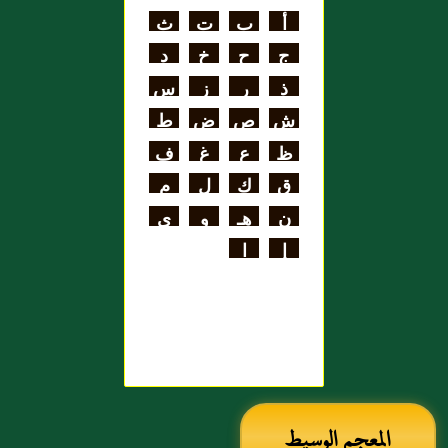
اللغة
أ
ب
ت
ث
علي بن الحسن
ج
ح
خ
د
الهنائي الأزدي
ذ
ر
ز
س
ش
ص
ض
ط
ظ
ع
غ
ف
ق
ك
ل
م
ن
هـ
و
ي
إ
ا
المعجم الوسيط