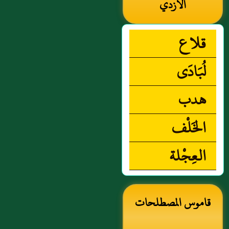
الأزدي
قلاع
لُبَادَى
هدب
الخَلْف
العِجْلة
قاموس المصطلحات