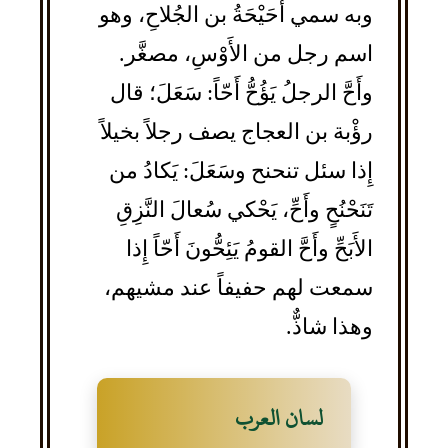
وبه سمي أُحَيْحَةُ بن الجُلاحِ، وهو
اسم رجل من الأَوْسِ، مصغَّر.
وأَحَّ الرجلُ يَؤُحُّ أَحّاً: سَعَلَ؛ قال
رؤْبة بن العجاج يصف رجلاً بخيلاً
إِذا سئل تنحنح وسَعَلَ: يَكادُ من
تَنَحْنُحٍ وأَحِّ، يَحْكي سُعالَ النَّزِقِ
الأَبَحِّ وأَحَّ القومُ يَئِحُّونَ أَحّاً إِذا
سمعت لهم حفيفاً عند مشيهم،
وهذا شاذٌّ.
لسان العرب