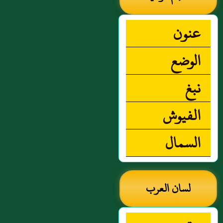
عنون
الوضع
نبغ
الفيوش
السمال
لسان العرب