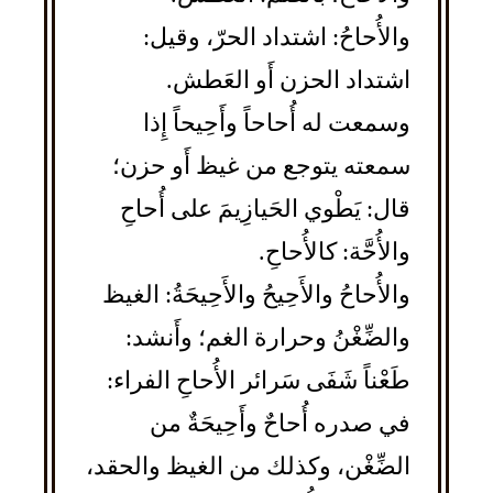
والأُحاحُ: اشتداد الحرّ، وقيل:
اشتداد الحزن أَو العَطش.
وسمعت له أُحاحاً وأَحِيحاً إِذا
سمعته يتوجع من غيظ أَو حزن؛
قال: يَطْوي الحَيازِيمَ على أُحاحِ
والأُحَّة: كالأُحاحِ.
والأُحاحُ والأَحِيحُ والأَحِيحَةُ: الغيظ
والضِّغْنُ وحرارة الغم؛ وأَنشد:
طَعْناً شَفَى سَرائر الأُحاحِ الفراء:
في صدره أُحاحٌ وأَحِيحَةٌ من
الضِّغْن، وكذلك من الغيظ والحقد،