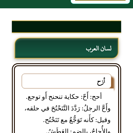
لسان العرب
أزح
أحح: أَحّ: حكاية تنحنح أَو توجع.
وأَحَّ الرجلُ: رَدَّدَ التَّنَحْنُحَ في حلقه،
وقيل: كأَنه تَوَجُّعٌ مع تَنَحْنُح.
والأُحاحُ، بالضم: العَطَشُ.