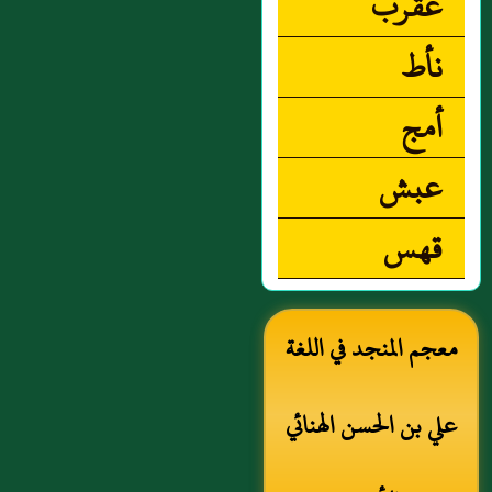
عقرب
نأط
أمج
عبش
قهس
معجم المنجد في اللغة
علي بن الحسن الهنائي