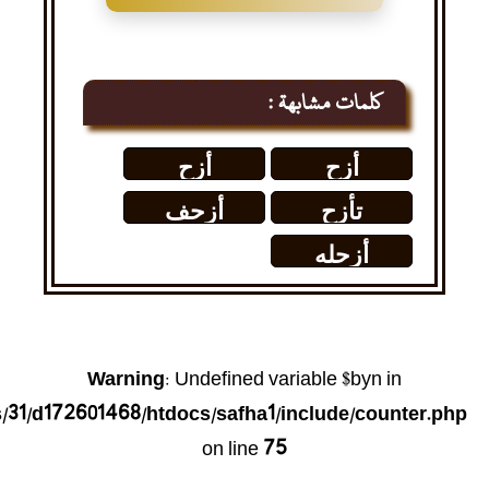
كلمات مشابهة :
أزح
أزح
تأزح
أزحف
أزحله
Warning
: Undefined variable $byn in
31/d172601468/htdocs/safha1/include/counter.php
on line
75