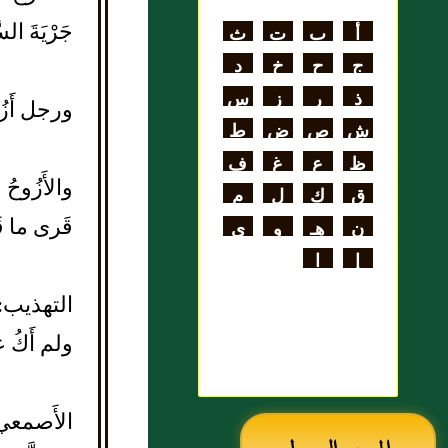
اللغة
جَرْيَةَ الس
أ
ب
ت
ث
علي بن الحسن
ج
ح
خ
د
الهنائي الأزدي
ذ
ر
ز
س
ورجل أَزُ
ش
ص
ض
ط
ظ
ع
غ
ف
والأَزُوحُ
ق
ك
ل
م
قَرى ما ق
ن
هـ
و
ي
إ
ا
التهذيب: 
ولم أَكُ ع
الأَصمعي: أ