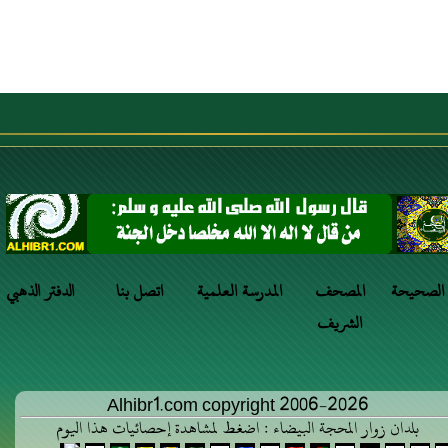
 الصحيحة
المصحف
المدرسة العلمية
اتصل بنا
الدفتر الذهبي
الشريف
Alhibr1.com copyright 2006-2026
بلدان زوار المحجة البيضاء : اضغط لمشاهدة إحصائيات هذا اليوم