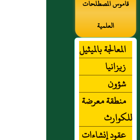
قاموس المصطلحات
العلمية
المعالجة بالميثيل
زيزانيا
شؤون
منطقة معرضة
للكوارث
عقود إنشاءات