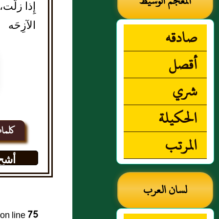
المعجم الوسيط
إِذا زلَّت،
الآزِحَه
صادقه
أقصل
شري
الحكيلة
كلما
المرتب
أشح
لسان العرب
on line
75