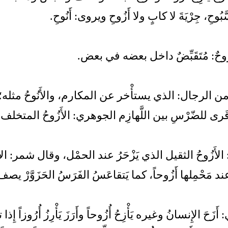
َّبُوحِ، جِرْيَةَ لا كابٍ ولا أَزُوحِ ويروى: أَنُوحِ.
وحٌ: مُتَقَبِّضٌ داخل بعضه في بعض.
 من الرجال: الذي يستأْخر عن المكارم، والأَنُوحُ مثله؛ قال ا
َرى للضّرْسِ بين اللَّهازِم الجوهري: الأَزُوحُ المتخلف.
الأَزُوحُ الثقيل الذي يَزْحَرُ عند الحمْل، وقال شمر: ا
ند مَحْمِلها أَزُوحاً، كما يَتقاعَسُ الفَرَسُ الحَزَوَّرْ يصف
َزَحَ الإِنسانُ وغيره يَأْزِحُ أُزُوحاً وأَرَزَ يَأْرِزُ أُرُوزا