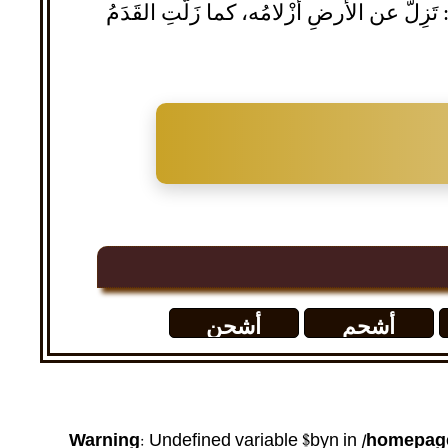
ِلُّ عن الأَرضِ أَزْلامُه، كما زَلَّتِ القَدَمُ
أشحم
أشحن
Warning
: Undefined variable $byn in
/homepage