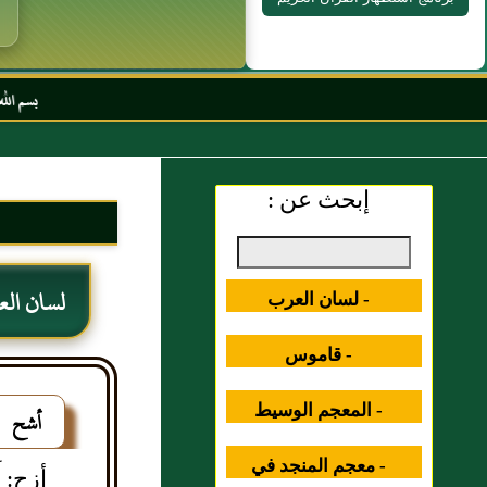
بسم الله الرحمن الرحيم ا
إبحث عن :
لسان ال
- لسان العرب
- قاموس
المصطلحات العلمية
- المعجم الوسيط
أشح
- معجم المنجد في
أزح: أَ