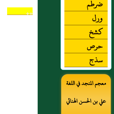
ضرطم
++
ورل
كشخ
حرص
سذج
معجم المنجد في اللغة
علي بن الحسن الهنائي