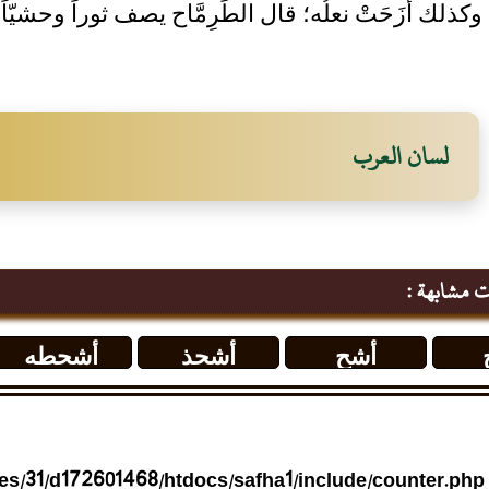
 وكذلك أَزَحَتْ نعلُه؛ قال الطِّرِمَّاح يصف ثوراً وحشيّاً: تَز
لسان العرب
ت مشابهة :
أشح
أشحذ
أشحطه
s/31/d172601468/htdocs/safha1/include/counter.php