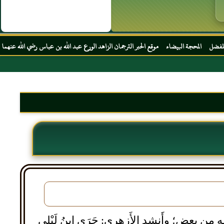
ضاء موقع الحبر الترجمان الزاهد الورع عبد الله بن عباس رضي الله عنهما
 ودنا بعضه من بعض؛ وأَنشد الأَزهري: جَرَى ابنُ لَيْلى