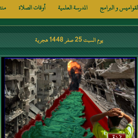
لقواميس و البرامج
المدرسة العلمية
أوقات الصلاة
منت
يوم السبت 25 صفر 1448 هجرية