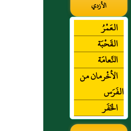
الأزدي
العَمْرُ
القَحْبَة
النَّعامَة
الأخْرمان من
الفَرَس
الخَفَر