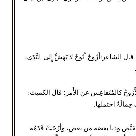
لشاعر:أَزُوحٌ أَنُوحٌ لا يَهَشُّ إِلى النَّدَى،
لأَزوحُ كالمُتَقاعِس عن الأَمر؛ قال الكميت:
 حِمالَةً احتملها.
ً إِذا تقبَّض ودنا بعضه من بعض، وأَزَحَتْ قَدَمُه