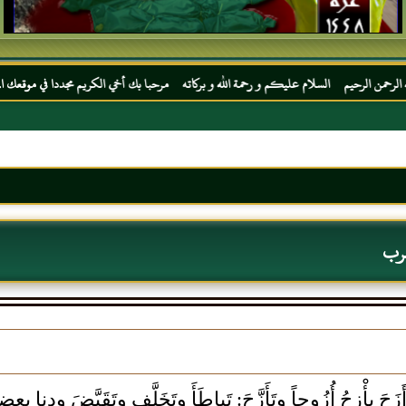
لسلام عليكم و رحمة الله و بركاته مرحبا بك أخي الكريم مجددا في موقعك المفضل المحجة البي
عرب
زَحَ يأْزِحُ أُزُوحاً وتَأَزَّحَ: تَباطَأَ وتَخَلَّف وتَقَبَّضَ