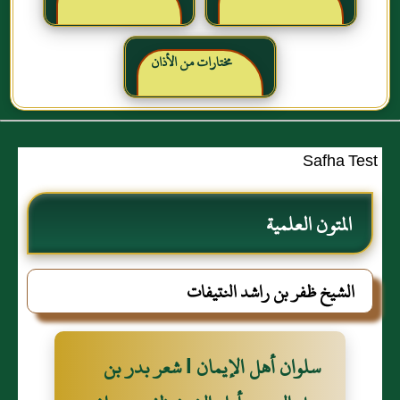
مختارات من الأذان
Safha Test
المتون العلمية
الشيخ ظفر بن راشد النتيفات
سلوان أهل الإيمان I شعر بدر بن