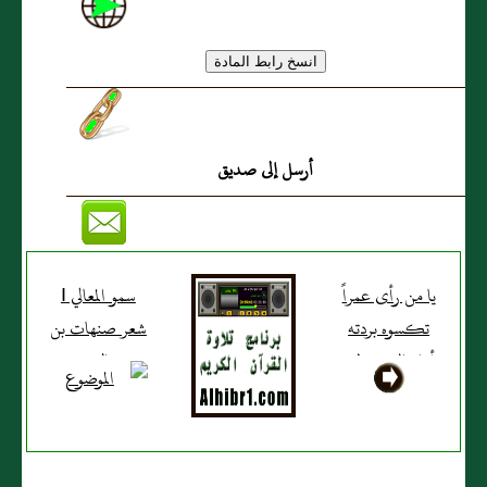
أرسل إلى صديق
يا من رأى عمراً
سمو المعالي I
تكسوه بردته
شعر صنهات بن
أداء الشيخ ظفر
سعد الدوسري
بن راشد
أداء الشيخ ظفر
النتيفات
بن راشد
النتيفات