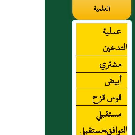
العلمية
عملية
التدخين
مشتري
أبيض
قوس قزح
مستقبلي
التوافق،مستقبلي