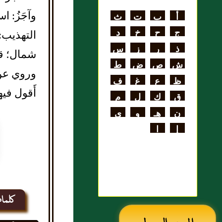
اللغة
وآجَزُ: اس
أ
ب
ت
ث
علي بن الحسن
ج
ح
خ
د
التهذيب: 
الهنائي الأزدي
ذ
ر
ز
س
شمال؛ قا
ش
ص
ض
ط
وروي عن أ
ظ
ع
غ
ف
أَقول فيه
ق
ك
ل
م
ن
هـ
و
ي
إ
ا
كلما