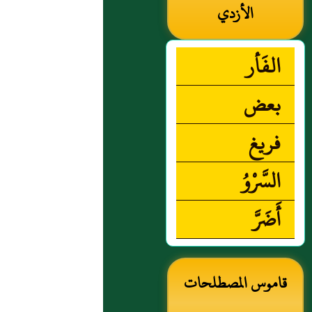
القر
الأزدي
الفَأر
بعض
فريغ
السَّرْوُ
أَضَرَّ
قاموس المصطلحات