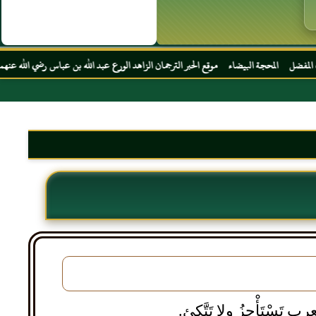
البيضاء موقع الحبر الترجمان الزاهد الورع عبد الله بن عباس رضي الله عنهما
 تَسْتَأْجِزُ ولا تَتَّكِئ.