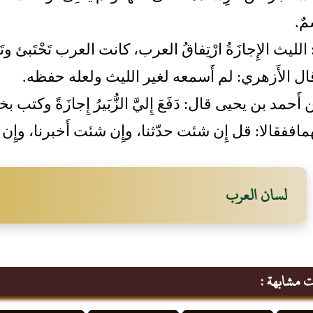
مٌ.
الليث الإِجازَةُ ارْتِفاقُ العرب، كانت العرب تَحْتَبئ و
ل الأَزهري: لم أَسمعه لغير الليث ولعله حفظه.
َحمد بن يحيى قال: دَفَعَ إِليَّ الزُّبَيرُ إِجازَةً 
ماففقالا: قل إِن شئت حدّثنا، وإِن شئت أَخبرنا، وإِن
لسان العرب
ت مشابهة :