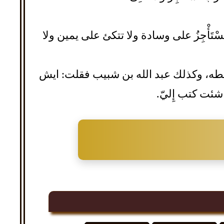
تَسْتَأْجِزُ على وسادة ولا تتكئ على يمين ولا
وكتب بخطه، وكذلك عبد الله بن شبيب فقلت: ايش
 شئت كتب إِليّ.