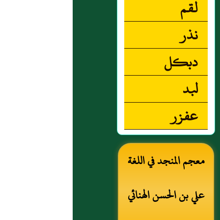
لقم
على اع
وصل الأ
نذر
المبعثرة
دبكل
وهناك 
الترت
لبد
المناسب
مثال ذ
عفزر
حفظ م
واحدع
قرصي
معجم المنجد في اللغة
أوحفظ أ
الملف ال
ضمن أم
علي بن الحسن الهنائي
مختلفة