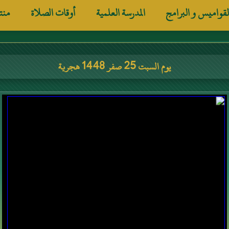
لقواميس و البرامج
المدرسة العلمية
أوقات الصلاة
منت
يوم السبت 25 صفر 1448 هجرية