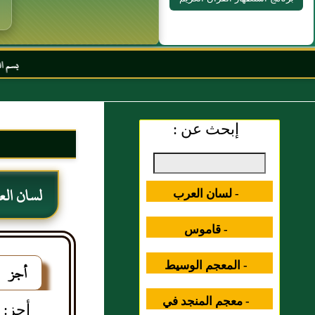
بسم الله الرحمن الرح
إبحث عن :
لسان ال
- لسان العرب
- قاموس
المصطلحات العلمية
- المعجم الوسيط
أجز
- معجم المنجد في
أجز: اس