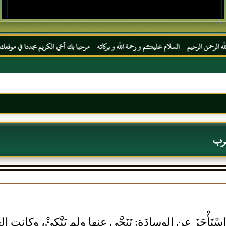
يم السلام عليكم و رحمة الله و بركاته مرحبا بك أخي الكريم مجددا في موقعك المفضل المحجة 
عرب
ْتَأْجَزَ عن الوِسادَة: تَنَحَّى عنها ولم يَتَّكِئْ، وكانت العرب