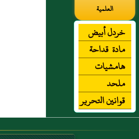
العلمية
خردل أبيض
مادة قداحة
هامشيات
ملحد
قوانين التحرير