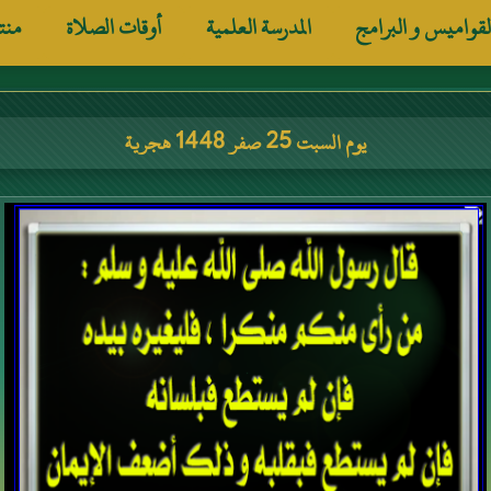
لقواميس و البرامج
المدرسة العلمية
أوقات الصلاة
منت
يوم السبت 25 صفر 1448 هجرية