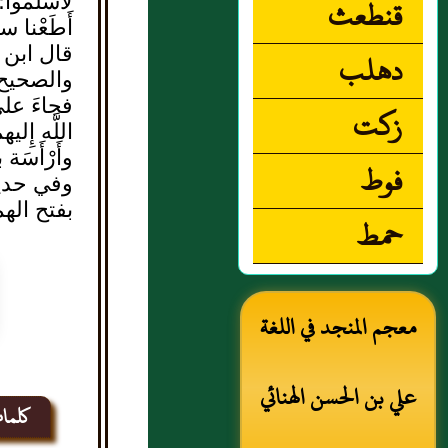
قنطعث
لأَسلموا؛
أَطَعْنا س
قال ابن ا
دهلب
والصحيح 
فجاءَ على
زكت
اللَّه إِ
وأَرْأَسَة
فوط
وفي حديث
بفتح اله
حمط
معجم المنجد في اللغة
علي بن الحسن الهنائي
كلما