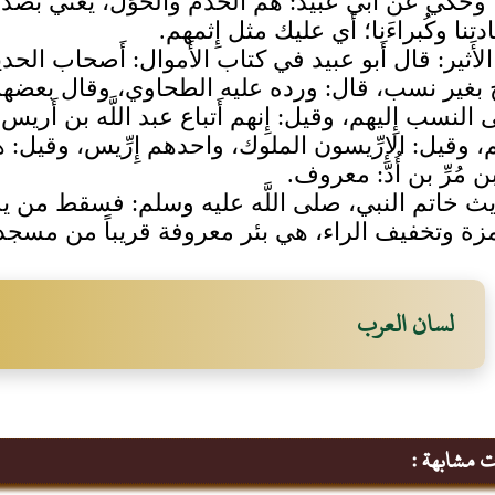
 وحكي عن أَبي عبيد: هم الخَدَمُ والخَوَلُ، يعني بصَدِّه 
ادتنا وكُبراءَنا؛ أَي عليك مثل إِثمهم.
لأَثير: قال أَبو عبيد في كتاب الأَموال: أَصحاب الح
بغير نسب، قال: ورده عليه الطحاوي، وقال بعضهم: ف
 النسب إِليهم، وقيل: إِنهم أَتباع عبد اللَّه بن أَريس
ليهم، وقيل: الإِرِّيسون الملوك، واحدهم إِرِّيس، وقيل: ه
 بن مُرِّ بن أُدّ: معروف.
 خاتم النبي، صلى اللَّه عليه وسلم: فسقط من يد ع
مزة وتخفيف الراء، هي بئر معروفة قريباً من مسجد ق
لسان العرب
ت مشابهة :