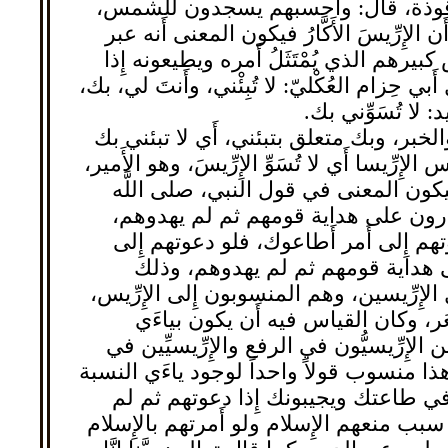
مَوْقوذة، قال: وأَحسبهم يسجدون للشمس،
لإِرِّيسَ الأَكَّارُ فيكون المعنى أَنه عبر
س كبيرهم الذي يُمْتَثَلُ أَمره ويطيعونه إِذا
ِزام العُكْليّ: لا تُبِئْني، وأَنتَ لي، بك،
ريد: لا تُسَوِّني بك.
الخبر، وبك متعلق بتبئني، أَي لا تبئني بك
رِّيسا أَي لا تُسَوِّ الإِرِّيسَ، وهو الأَمير،
، فيكون المعنى في قول النبي، صلى اللَّه
قادرون على هداية قومهم ثم لم يهدوهم،
تهم إِلى أَمر أَطاعوك، فلو دعوتهم إِلى
على هداية قومهم ثم لم يهدوهم، وذلك
الإِرِّيسين، وهم المنسوبون إِلى الإِرِّيس،
َشْعَر، وكان القياس فيه أَن يكون بياءَي
ن الإِرِّيسيُّون في الرفع والإِرِّيسيِّين في
هذا منسوب قولاً واحداً لوجود ياءَي النسبة
 في طاعتك ويجيبونك إِذا دعوتهم ثم لم
نك سبب منعهم الإِسلام ولو أَمرتهم بالإِسلام