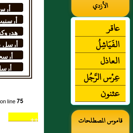
الأزدي
أرس
أرسنيت
عاقر
زرنيخ
هدروكس
الفَيَاشِلُ
الأرسون
أرسل ب
العاذل
أرسح
أرس
عِرْس الرَّجُل
عثنون
on line
75
++
قاموس المصطلحات