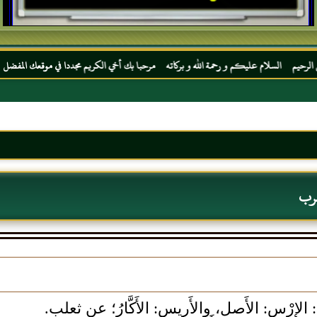
م عليكم و رحمة الله و بركاته مرحبا بك أخي الكريم مجددا في موقعك المفضل المحجة البيضاء 
عرب
لإِرْس: الأَصل، والأَريس: الأَكَّارُ؛ عن ثعلب.