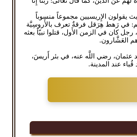
لهم عن الدين، كما قال تعالى: ربَّنا إِنَّا
ديث يقولون الإِريسيين مجموعاً منسوباً
ي رَهط هِرَقل فرقةٌ تعرف بالأَروسِيَّة
، رجل كان في الزمن الأَول، قتلوا نبيّاً بعثه
م العَشَّارون.
ثمان، رضي اللَّه عنه، في بئر أَريسَ،
ُباء عند المدينة.