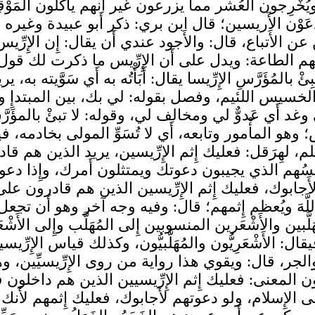
ويُخْرِجون العُشر مما يزرعون غير أَنهم يأْكلون ال
عَوْن الأَريسين؛ قال ابن بري: ذكر أَبو عبيدة وغيره أَن ا
ين عن الأَتباع، قال: والأَجود عندي أَن يقال: إِن الإِرِّي
الطاعة: ويدل على أَن الإِرِّيس ما ذكرت لك قول أَبي ح
تُبِئْ بالمُؤَرَّسِ الإِرِّيسا يقال: أَبَأْتُه به أَي سَوَّيته به، ي
: الخسيس اللئيم، وفصل بقوله: لي بك، بين المبتدإِ و
غد أَي عَدوٌّ لي ومخالف لي، وقوله: لا تبئْ بالمؤَرَّس الإِ
َس؛ وهو المأْمور وتابعه، أَي لا تُسَوِّ المولى بخادمه
م، لهِرَقل: فعليك إِثم الإِرِّيسين، يريد الذين هم 
ِّيسُهم الذي يجيبون دعوتك ويمتثلون أَمرك، وإِذا دعو
لأَجابوك، فعليك إِثم الإِرِّيسين الذين هم قادرون 
للَّهَ ويُعظم إِثمهم؛ قال: وفيه وجه آخر وهو أَن تجعل 
لَّبين والأَشْعَرين المنسوبين إِلى المُهَلَّب وإِلى الأ
ال: الأَشْعَرِيُّون والمُهَلَّبيُّون، وكذلك قياس الإِرِّيسي
جر، قال: ويقوي هذا رواية من روى الإِرِّيسيِّين، و
ن المعنى: فعليك إِثم الإِرِّيسيين الذين هم داخلون
 إِلى الإِسلام، ولو دعوتهم لأَجابوك، فعليك إِثمهم لأَ