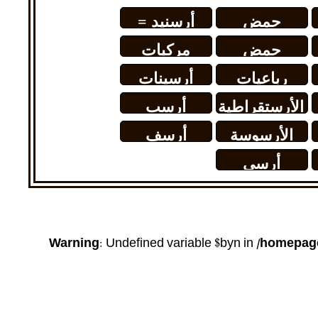
حمض
أرسنيد =
الأرسينيك =
زرنيخيد
حمض
مركبات
حمض
الأرسونيك
الأرسونيوم
رباعيات
أرسينات
الزرنيخيك
الأرساغ
الكروم
الأرستقراطية
أرسب
(فصيلة)
النحاسية
الأرسوسة
أرسف
أرسى
Warning
: Undefined variable $byn in
/homepage