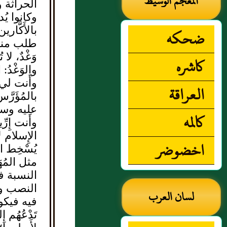
المعجم الوسيط
الحراثة 
وكانوا يُد
بالأَكَّار
ضحكه
طلب منهم 
وَغْدٌ، لا 
كاشره
والوَغْدُ
وأَنت لي و
العراقة
بالمُؤَرّ
عليه وسل
كالمه
وأَنت إِر
الإِسلام 
اخضوضر
يُسْخِط ا
مثل المُهَ
النسبة فيق
النصب وال
لسان العرب
فيه فيكو
تَدْعُهُم