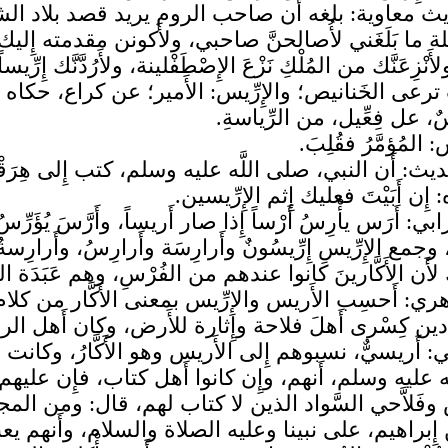
 معاوية: بلغه أَن صاحب الروم يريد قصد بلاد الشام أ
ة ما بَلَغَني لأُصالحنَّ صاحبي، ولأَكونن مقدمته إِليك
نْزِعَنَّك من المُلْكِ نَزْعَ الإِصْطَفْلينة، ولأَرُدَّنَّك إِرّ
رعى الخَنانيص؛ والإِرِّيس: الأَمير؛ عن كراع، حكاه في ب
ٌ، عل فِعِّيل، من الرِّياسةِ.
 المُؤمَّرُ فقُلِبَ.
ث: أَن النبي، صلى اللَّه عليه وسلم، كتب إِلى هِرَ
ِن أَبَيْتَ فعليك إِثم الإِرِّيسين.
بي: أَرَس يأْرِسُ أَرْساً إِذا صار أَريساً، وأَرَّسَ يُؤَرِّس
وجمع الإِرِّيسِ إِرِّيسُونٌ وأَرارِسَة وأَرارِسُ، وأَرا
أَن الأَكَّارينَ كانوا عندهم من الفُرْسِ، وهم عَبَدَة 
هري: أَحسِب الأَريس والإِرِّيس بمعنى الأَكَّار من كل
ن كِسْرى أَهلَ فلاحة وإِثارة للأَرض، وكان أَهل الرو
أَريسيٌّ، نسبوهم إِلى الأَريس وهو الأَكَّارُ، وكان
ه عليه وسلم، أَنهم، وإِن كانوا أَهل كتاب، فإِن عليهم م
فَلاَّحي السَّواد الذين لا كتاب لهم، قال: ومن الم
ِبراهيم، على نبينا وعليه الصلاة والسلام، وأَنهم يع