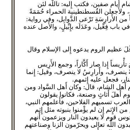
َيام صفين، فكتب إِليه: تاللَّه لئن
، ولأَجعلن القُسطنطينية الحمراء حُمَمَةً
ِيساً من الأَرارِسَةِ تَرْعى الدَّوابِل، وفي رواية:
اب فِعِّيل، وعَدَلَه بإِبِّيلٍ، والأَصل عنده
قْلَ عظيم الروم يدعوه إِلى الإسلام وقال
ُ تأْريساً إِذا صار أَكَّاراً، وجمع الأَرِيس
رِسةٌ ينصرف، وأَرارِسُ لا ينصرف، وقيل: إِنما
النار، فجعل عليه إِثمهم.
ام أَهل الشام، قال: وكان أَهل السَّواد ومن
م أَهلَ أَثاثٍ وصنعة، فكانوا يقولون
ت العرب تسميهم الفلاحين، فأَعلمهم النبي،
ن الإِثم إِن لم يؤْمنوا بنبوته مثل إِثم
جوس قوم لا يعيدون النار ويزعمون أَنهم
بدون اللَّه تعالى ويحرّمون الزنا وصناعتهم