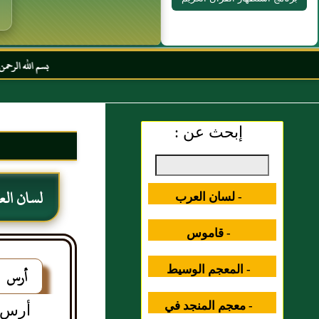
بسم الله الرحمن الرحيم السلا
إبحث عن :
لسان ال
- لسان العرب
- قاموس
المصطلحات العلمية
- المعجم الوسيط
أرس
- معجم المنجد في
أرس: ا