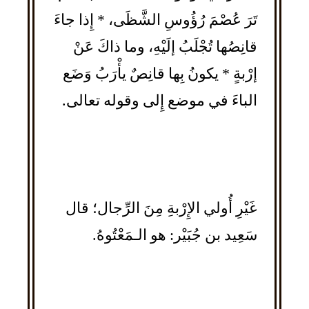
تَرَ عُصْمَ رُؤُوسِ الشَّظَى، * إِذا جاءَ
قانِصُها تُجْلَبُ إلَيْهِ، وما ذاكَ عَنْ
إرْبةٍ * يكونُ بِها قانِصٌ يأْرَبُ وَضَع
الباءَ في موضع إِلى وقوله تعالى.
غَيْرِ أُولي الإِرْبةِ مِنَ الرِّجال؛ قال
سَعِيد بن جُبَيْر: هو الـمَعْتُوهُ.