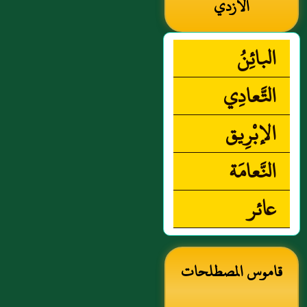
الأزدي
البائِنُ
التَّعادِي
الإبْرِيق
النَّعامَة
عائر
قاموس المصطلحات