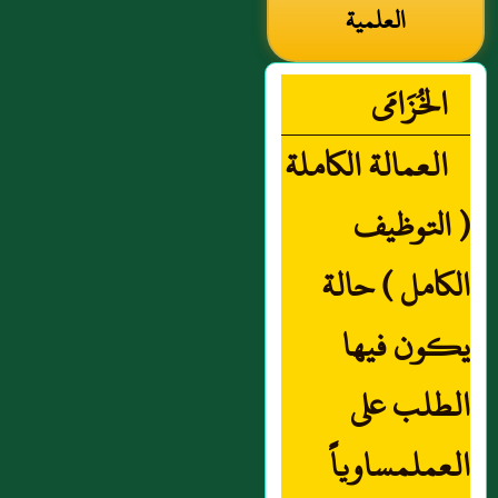
العلمية
الخُزَامَى
العمالة الكاملة
( التوظيف
الكامل ) حالة
يكون فيها
الطلب على
العملمساوياً