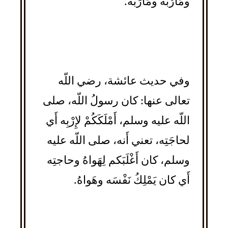
ومَأْرُبةٌ ومَأْرَبَة.
وفي حديث عائشة، رضي اللّه
تعالى عنها: كان رسولُ اللّه، صلى
اللّه عليه وسلم، أَمْلَكَكُمْ لإِرْبِه أَي
لحاجَتِه، تعني أَنه، صلى اللّه عليه
وسلم، كان أَغْلَبَكم لِهَواهُ وحاجتِه
أَي كان يَمْلِكُ نَفْسَه وهَواهُ.