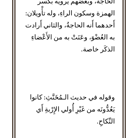
الحاجة، وبعضهم يرويه بكسر
الهمزة وسكون الراءِ، وله تأْويلان:
أَحدهما أَنه الحاجةُ، والثاني أَرادت
به العُضْوَ، وعَنَتْ به من الأَعْضاءِ
الذكَر خاصة.
وقوله في حديث الـمُخَنَّثِ: كانوا
يَعُدُّونَه من غَيْرِ أُولي الإِرْبةِ أَي
النِّكاحِ.