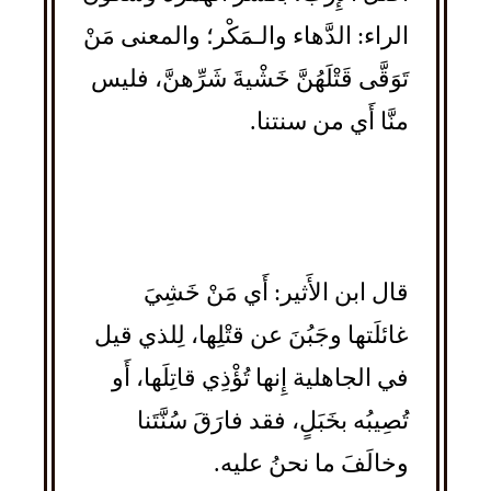
الراء: الدَّهاء والـمَكْر؛ والمعنى مَنْ
تَوَقَّى قَتْلَهُنَّ خَشْيةَ شَرِّهنَّ، فليس
منَّا أَي من سنتنا.
قال ابن الأَثير: أَي مَنْ خَشِيَ
غائلَتها وجَبُنَ عن قتْلِها، لِلذي قيل
في الجاهلية إِنها تُؤْذِي قاتِلَها، أَو
تُصِيبُه بخَبَلٍ، فقد فارَقَ سُنَّتَنا
وخالَفَ ما نحنُ عليه.