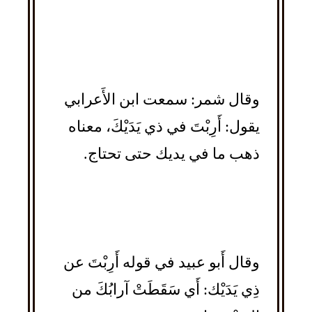
وقال شمر: سمعت ابن الأَعرابي
يقول: أَرِبْتَ في ذي يَدَيْكَ، معناه
ذهب ما في يديك حتى تحتاج.
وقال أَبو عبيد في قوله أَرِبْتَ عن
ذِي يَدَيْك: أَي سَقَطَتْ آرابُكَ من