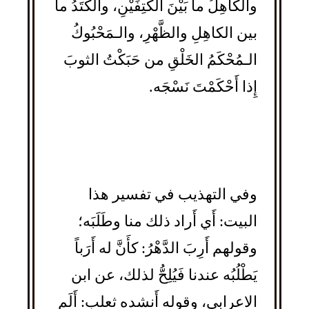
والكاهِلُ ما بَيْنَ الكَتِفَيْنِ، والكَتَدُ ما
بين الكاهِلِ والظَّهْرِ، والـمَحْبُوكُ
الـمُحْكَمُ الخَلْقِ من حَبَكْتُ الثوبَ
إِذا أَحْكَمْتَ نَسْجَه.
وفي التهذيب في تفسير هذا
البيت: أَي أَراد ذلك منا وطَلَبَه؛
وقولهم أَرِبَ الدَّهْرُ: كأَنَّ له أَرَباً
يَطْلُبُه عندنا فَيُلِحُّ لذلك، عن ابن
الاعرابي، وقوله أَنشده ثعلب: أَلَم