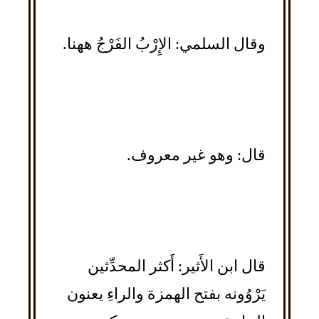
وقال السلمي: الإِرْبُ الفَرْجُ ههنا.
قال: وهو غير معروف.
قال ابن الأَثير: أَكثر المحدِّثين
يَرْوُونه بفتح الهمزة والراءِ يعنون