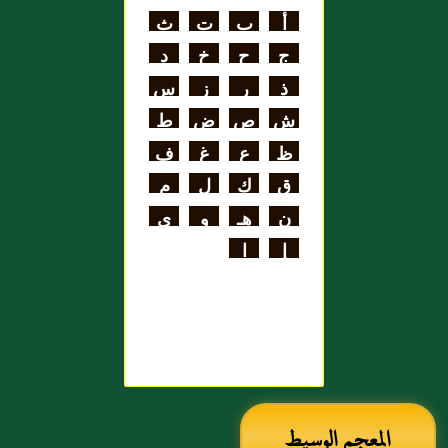
اللغة
أ
ب
ت
ث
علي بن الحسن
ج
ح
خ
د
الهنائي الأزدي
ذ
ر
ز
س
ش
ص
ض
ط
ظ
ع
غ
ف
ق
ك
ل
م
ن
هـ
و
ي
إ
ا
المعجم الوسيط