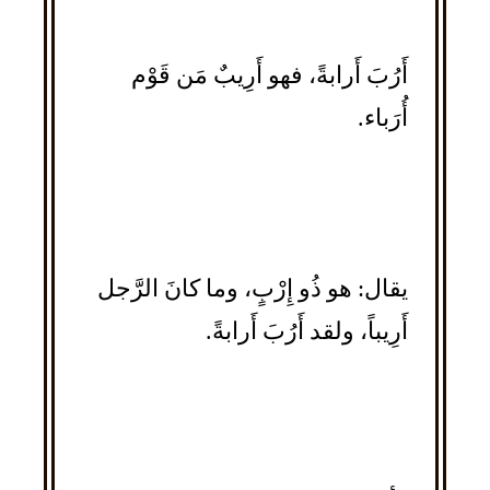
أَرُبَ أَرابةً، فهو أَرِيبٌ مَن قَوْم
أُرَباء.
يقال: هو ذُو إِرْبٍ، وما كانَ الرَّجل
أَرِيباً، ولقد أَرُبَ أَرابةً.