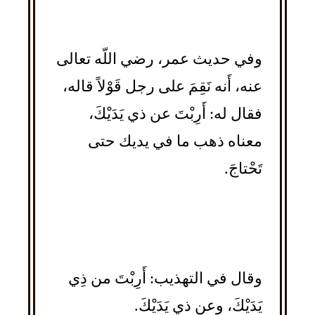
وفي حديث عمر، رضي اللّه تعالى
عنه، أَنه نَقِمَ على رجل قَوْلاً قاله،
فقال له: أَرِبْتَ عن ذي يَدَيْكَ،
معناه ذهب ما في يديك حتى
تَحْتاجَ.
وقال في التهذيب: أَرِبْتَ من ذِي
يَدَيْكَ، وعن ذي يَدَيْكَ.