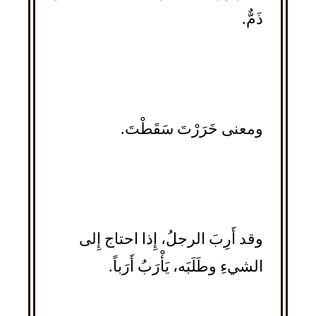
ذَمٌّ.
ومعنى خَرَرْتَ سَقَطْتَ.
وقد أَرِبَ الرجلُ، إِذا احتاج إِلى
الشيءِ وطَلَبَه، يَأْرَبُ أَرَباً.