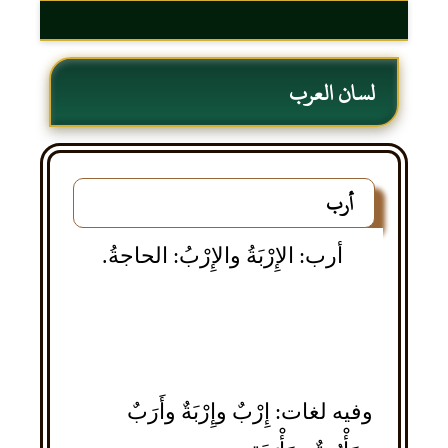
لسان العرب
أرب
أرب: الإِرْبَةُ والإِرْبُ: الحاجةُ.
وفيه لغات: إِرْبٌ وإِرْبَةٌ وأَرَبٌ