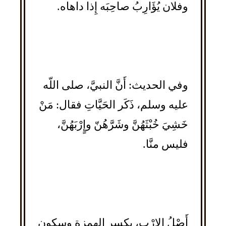
وفلان يُؤَارِبُ صاحِبَه إِذا داهاه.
وفي الحديث: أَنَّ النبيَّ، صلى اللّه
عليه وسلم، ذَكَر الحَيَّاتِ فقال: مَنْ
خَشِيَ خُبْثَهُنَّ وشَرَّهُنّ وإٍرْبَهُنَّ،
فليس منَّا.
أَصْلُ الإِرْب، بكسر الهمزة وسكون