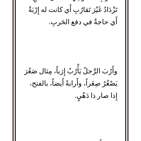
تَزْدَادُ غَيْرَ تَقارُبِ أَي كانت له إِرْبَةٌ
أَي حاجةٌ في دفع الحَربِ.
وأَرُبَ الرَّجلُ يَأْرُبُ إِرَباً، مِثال صَغُرَ
يَصْغُرُ صِغَراً، وأَرابةً أَيضاً، بالفتح،
إِذا صار ذا دَهْيٍ.