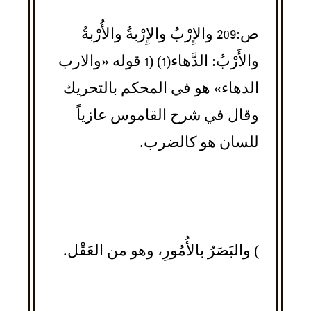
ص:209 والإِرْبُ والإِرْبةُ والأُرْبةُ
والأَرْبُ: الدَّهاء(1) (1 قوله «والارب
الدهاء» هو في المحكم بالتحريك
وقال في شرح القاموس عازياً
للسان هو كالضرب.
) والبَصَرُ بالأُمُورِ، وهو من العَقْل.