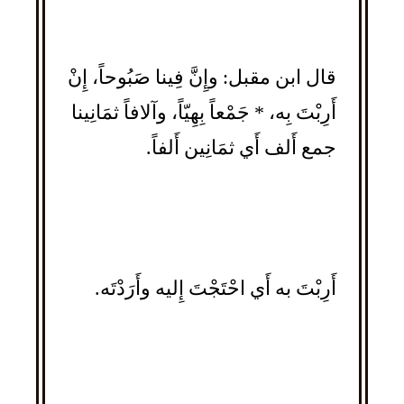
قال ابن مقبل: وإِنَّ فِينا صَبُوحاً، إِنْ
أَرِبْتَ بِه، * جَمْعاً بِهِيّاً، وآلافاً ثمَانِينا
جمع أَلف أَي ثمَانِين أَلفاً.
أَرِبْتَ به أَي احْتَجْتَ إِليه وأَرَدْتَه.