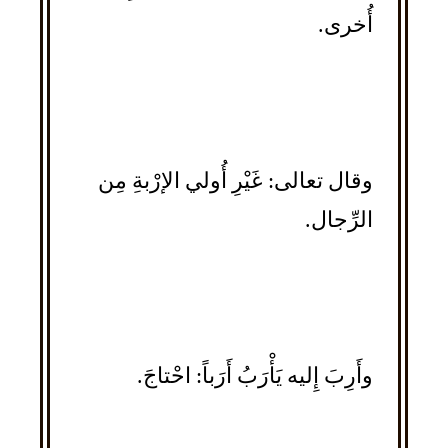
أُخرى.
وقال تعالى: غَيْرِ أُولي الإرْبةِ مِن
الرِّجال.
وأَرِبَ إِليه يَأْرَبُ أَرَباً: احْتاجَ.