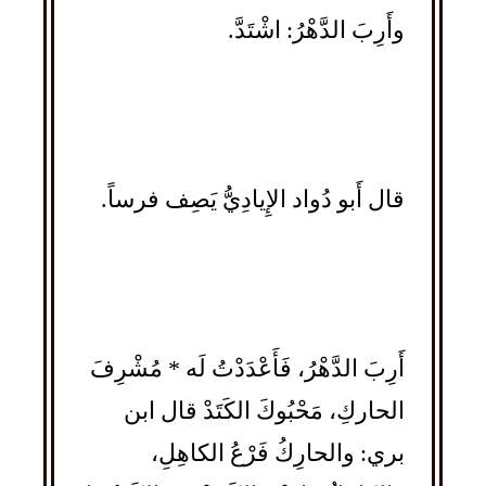
وأَرِبَ الدَّهْرُ: اشْتَدَّ.
قال أَبو دُواد الإِيادِيُّ يَصِف فرساً.
أَرِبَ الدَّهْرُ، فَأَعْدَدْتُ لَه * مُشْرِفَ
الحاركِ، مَحْبُوكَ الكَتَدْ قال ابن
بري: والحارِكُ فَرْعُ الكاهِلِ،