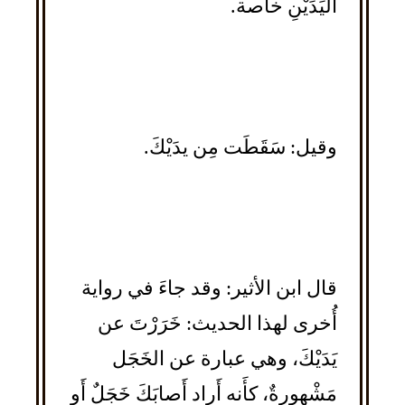
اليَدَيْنِ خاصة.
وقيل: سَقَطَت مِن يدَيْكَ.
قال ابن الأثير: وقد جاءَ في رواية
أُخرى لهذا الحديث: خَرَرْتَ عن
يَدَيْكَ، وهي عبارة عن الخَجَل
مَشْهورةٌ، كأَنه أَراد أَصابَكَ خَجَلٌ أَو