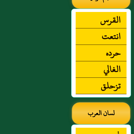
القرس
انتعت
حرده
الغالي
تزحلق
لسان العرب