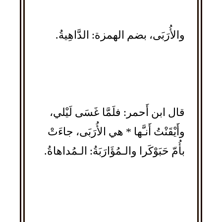
والأُرَبَى، بضم الهمزة: الدَّاهِيةُ.
قال ابن أَحمر: فلَمَّا غَسَى لَيْلي،
وأَيْقَنْتُ أَنـَّها * هي الأُرَبَى، جاءَتْ
بأُمّ حَبَوْكَرا والـمُؤَارَبَةُ: الـمُداهاةُ.