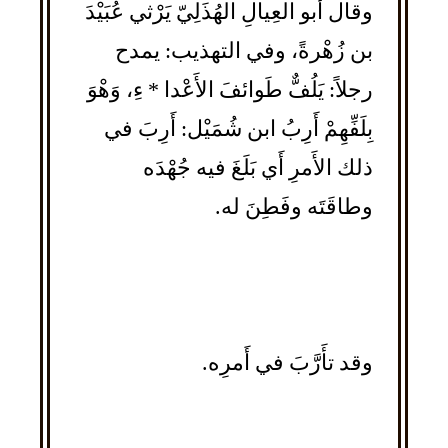
وقال أَبو العِيالِ الهُذَلِيّ يَرْثي عُبَيْدَ
بن زُهْرةً، وفي التهذيب: يمدح
رجلاً: يَلُفٌّ طَوائفَ الأَعْدا * ءِ، وَهْوَ
بِلَفِّهِمْ أَرِبُ ابن شُمَيْل: أَرِبَ في
ذلك الأَمرِ أَي بَلَغَ فيه جُهْدَه
وطاقَتَه وفَطِنَ له.
وقد تأَرَّبَ في أَمرِه.