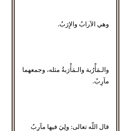
وهي الآرابُ والإِرَبُ.
والـمَأْرُبة والـمَأْرَبةُ مثله، وجمعهما
مآرِبُ.
قال اللّه تعالى: ولِيَ فيها مآرِبُ