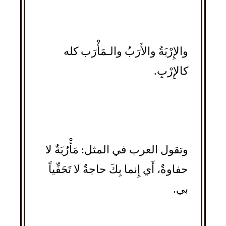
والإِرْبَةُ والأَرَبُ والـمَأْرَب كله
كالإِرْبِ.
وتقول العرب في المثل: مَأْرُبَةٌ لا
حفاوةٌ، أَي إِنما بِكَ حاجةٌ لا تَحَفِّياً
بي.