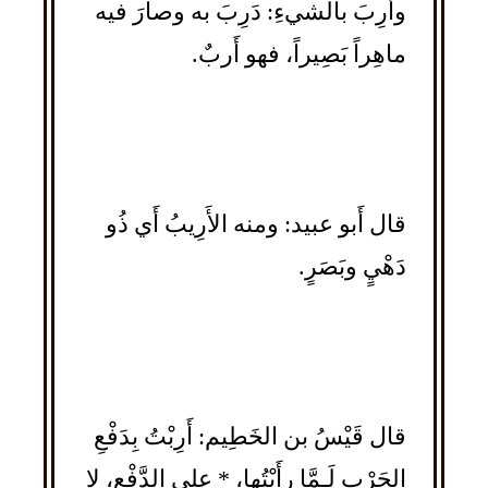
وأرِبَ بالشيءِ: دَرِبَ به وصارَ فيه
ماهِراً بَصِيراً، فهو أَربٌ.
قال أَبو عبيد: ومنه الأَرِيبُ أَي ذُو
دَهْيٍ وبَصَرٍ.
قال قَيْسُ بن الخَطِيم: أَرِبْتُ بِدَفْعِ
الحَرْبِ لَـمَّا رأَيْتُها، * على الدَّفْعِ، لا