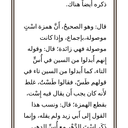
ذكره أَيضاً هناك.
قال: وهو الصحيحُ، أَنَّ همزة اسْتٍ
موصولة،بإجماع، وإِذا كانت
موصولة فهي زائدة؛ قال: وقوله
إِنهم أَبدلوا من السين في أُسٍّ
التاء، كما أَبدلوا من السين تاء في
قولهم طَسّ، فقالوا طَسْتٌ، غلط
لأَنه كان يجب أَن يقال فيه إِسْت،
بقطع الهمزة؛ قال: ونسب هذا
القول إِلى أَبي زيد ولم يقله، وإِنما
ذَكَر اسْتَ الدَّهْر مع أُسِّ الدهر،