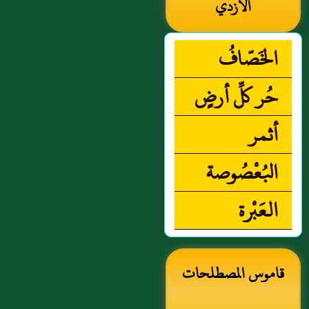
الأزدي
الخَصّافُ
حُر كلِّ أرضٍ
أثمر
البُعْصُوصة
العَبْرة
قاموس المصطلحات