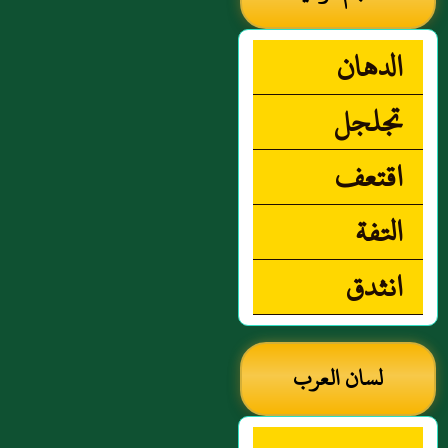
الدهان
تجلجل
اقتعف
التفة
انثدق
لسان العرب