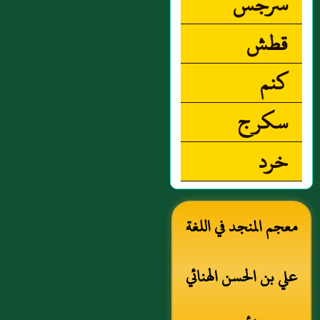
سرجس
قطش
كنم
سكرج
خرد
معجم المنجد في اللغة
علي بن الحسن الهنائي