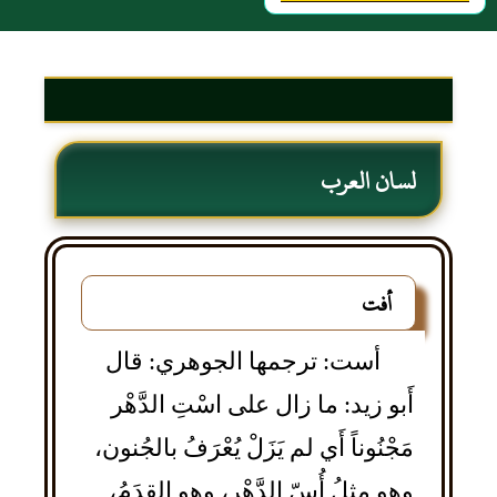
لسان العرب
أفت
أست: ترجمها الجوهري: قال
أَبو زيد: ما زال على اسْتِ الدَّهْر
مَجْنُوناً أَي لم يَزَلْ يُعْرَفُ بالجُنون،
وهو مثلُ أُسّ الدَّهْر، وهو القِدَمُ،