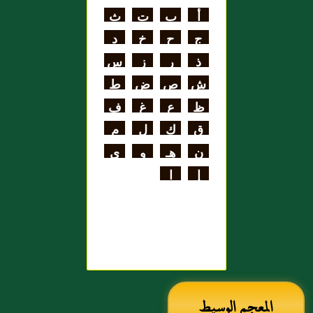
اللغة
أ
ب
ت
ث
علي بن الحسن
ج
ح
خ
د
الهنائي الأزدي
ذ
ر
ز
س
ش
ص
ض
ط
ظ
ع
غ
ف
ق
ك
ل
م
ن
هـ
و
ي
إ
ا
المعجم الوسيط