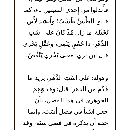
فأَبدلوا من إِحدى السينين تاء، كما
قالوا للطِّسِّ طَسْتٌ؛ وأَنشد لأَبي
نُخَيْلة: ما زال مُذْ كانَ على اسْتِ
الدَّهْرِ، ذا حُمُقٍ يَنْمِي، وعَقْلٍ يَحْرِي
قال ابن بري: معنى يَحْري يَنْقُصُ.
وقوله: على اسْتِ الدَّهْر، يريد ما
قَدُمَ من الدهر؛ قال: وقد وَهِمَ
الجوهري في هذا الفصل، بأَن
جعل اسْتاً في فصل أَسَتَ، وإِنما
حقه أَن يذكره في فصل سَتَه، وقد