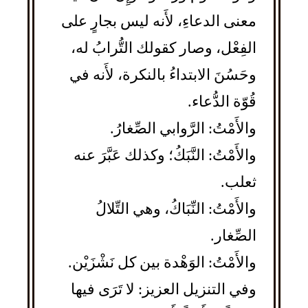
معنى الدعاءِ، لأَنه ليس بجارٍ على
الفِعْل، وصار كقولك التُّرابُ له،
وحَسُنَ الابتداءُ بالنكرة، لأَنه في
قُوّة الدُّعاء.
والأَمْتُ: الرَّوابي الصِّغارُ.
والأَمْتُ: النَّبَكُ؛ وكذلك عَبَّرَ عنه
ثعلب.
والأَمْتُ: النِّبَاكُ، وهي التِّلالُ
الصِّغار.
والأَمْتُ: الوَهْدة بين كل نَشْزَيْن.
وفي التنزيل العزيز: لا تَرَى فيها