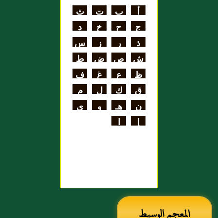
اللغة
أ
ب
ت
ث
علي بن الحسن
ج
ح
خ
د
الهنائي الأزدي
ذ
ر
ز
س
ش
ص
ض
ط
ظ
ع
غ
ف
ق
ك
ل
م
ن
هـ
و
ي
إ
ا
المعجم الوسيط