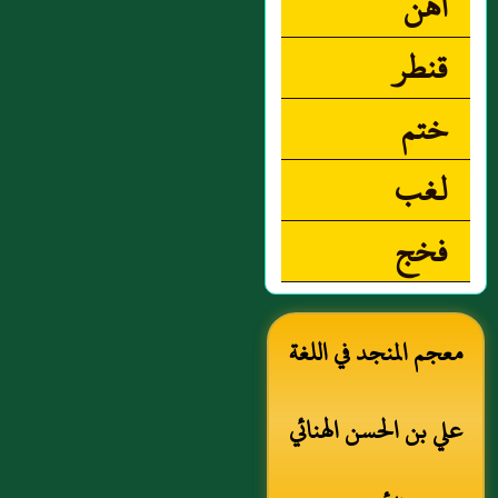
أهن
قنطر
ختم
لغب
فخج
معجم المنجد في اللغة
علي بن الحسن الهنائي