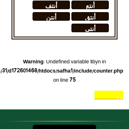
أنتم بها
أنتع
أنتف
يحذر توزيعه
مسوس البلاد
من أجل ربح
أنتق
أنتن
يشتكون
مادي
وبالها
أنتى
Warning
: Undefined variable $byn in
31/d172601468/htdocs/safha1/include/counter.php
on line
75
++