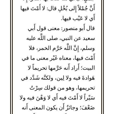
أَنَّ جُمْلاً إِلى بُخْلِ قال: لا أَمْتَ فيها
أَي لا عَيْب فيها.
قال أَبو منصور: معنى قول أَبي
سعيد عن النبي، صلى اللَّه عليه
وسلم، إِنَّ اللَّه حَرَّم الخمر، فلا
أَمْتَ فيها، معناه غَيْر معنى ما في
البيت؛ أَراد أَنه حَرَّمها تحريماً لا
هَوادةَ فيه ولا لِين، ولكنَّه شَدَّد في
تحريمها، وهو من قولك سِرْتُ
سَيْراً لا أَمْتَ فيه أَي لا وَهْنَ فيه ولا
ضَعْفَ؛ وجائزٌ أَن يكون المعنى أَنه