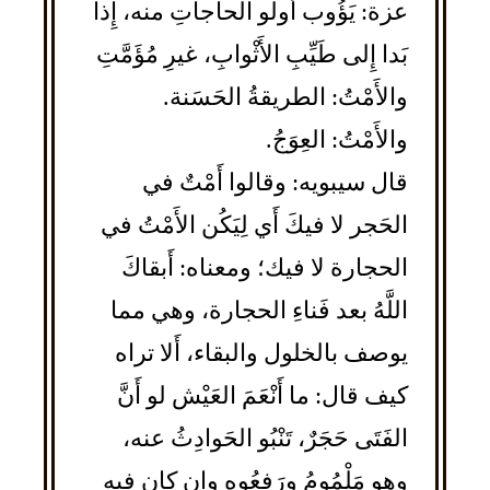
عزة: يَؤُوب أُولُو الحاجاتِ منه، إِذا
بَدا إِلى طَيِّبِ الأَثْوابِ، غيرِ مُؤَمَّتِ
والأَمْتُ: الطريقةُ الحَسَنة.
والأَمْتُ: العِوَجُ.
قال سيبويه: وقالوا أَمْتٌ في
الحَجر لا فيكَ أَي لِيَكُن الأَمْتُ في
الحجارة لا فيك؛ ومعناه: أَبقاكَ
اللَّهُ بعد فَناءِ الحجارة، وهي مما
يوصف بالخلول والبقاء، أَلا تراه
كيف قال: ما أَنْعَمَ العَيْش لو أَنَّ
الفَتَى حَجَرٌ، تَنْبُو الحَوادِثُ عنه،
وهو مَلْمُومُ ورَفعُوه وإِن كان فيه