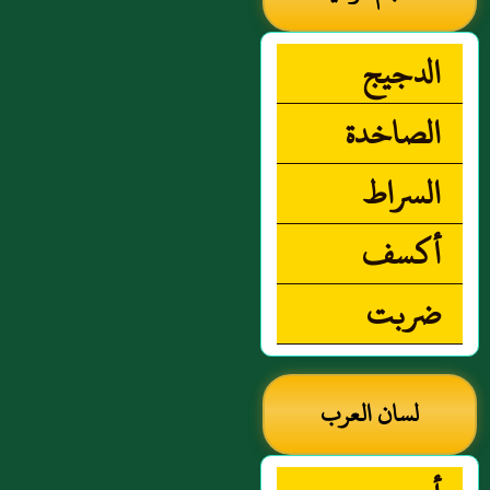
الدجيج
الصاخدة
السراط
أكسف
ضربت
لسان العرب