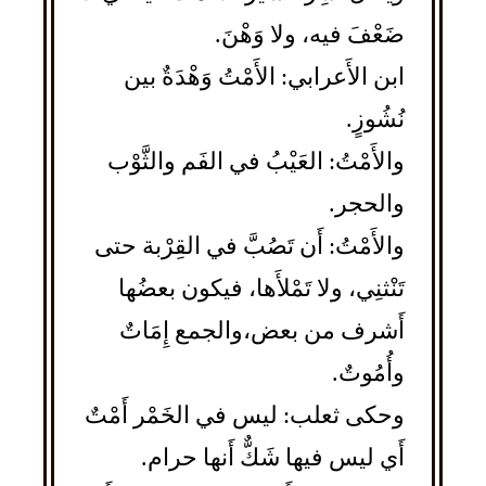
ضَعْفَ فيه، ولا وَهْنَ.
ابن الأَعرابي: الأَمْتُ وَهْدَةٌ بين
نُشُوزٍ.
والأَمْتُ: العَيْبُ في الفَم والثَّوْب
والحجر.
والأَمْتُ: أَن تَصُبَّ في القِرْبة حتى
تَنْثنِي، ولا تَمْلأَها، فيكون بعضُها
أَشرف من بعض،والجمع إِمَاتٌ
وأُمُوتٌ.
وحكى ثعلب: ليس في الخَمْر أَمْتٌ
أَي ليس فيها شَكٌّ أَنها حرام.