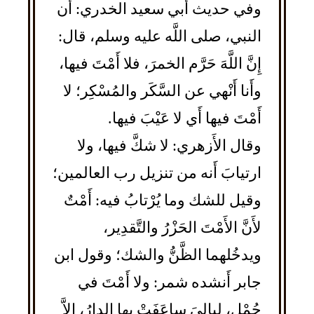
وفي حديث أَبي سعيد الخدري: أَن
النبي، صلى اللَّه عليه وسلم، قال:
إِنَّ اللَّهَ حَرَّم الخمرَ، فلا أَمْتَ فيها،
وأَنا أَنْهي عن السَّكَر والمُسْكِر؛ لا
أَمْتَ فيها أَي لا عَيْبَ فيها.
وقال الأَزهري: لا شكَّ فيها، ولا
ارتيابَ أَنه من تنزيل رب العالمين؛
وقيل للشك وما يُرْتابُ فيه: أَمْتٌ
لأَنَّ الأَمْتَ الحَزْرُ والتَّقدِير،
ويدخُلهما الظَّنُّ والشك؛ وقول ابن
جابر أَنشده شمر: ولا أَمْتَ في
جُمْلٍ، لياليَ ساعَفَتْ بها الدارُ، إِلاَّ