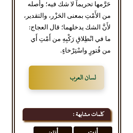
حَرَّمها تحريماً لا شك فيه؛ وأَصله
من الأَمْتِ بمعنى الحَزْر، والتقدير،
لأَنَّ الشك يدخلهما؛ قال العجاج:
ما في انْطِلاقِ رَكْبِهِ من أَمْتِ أَي
من فُتورٍ واسْتِرْخاءٍ.
لسان العرب
كلمات مشابهة :
أنت
أنتن