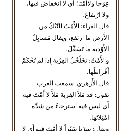
عِوَجاً ولاأَمْتاً؛ أَي لا انخفاض فيها،
ولا ارْتفاعَ.
قال الفراء: الأَمْتُ النَّبْكُ من
الأَرض ما ارتفع، ويقال مَسايِلُ
الأَوْدية ما تَسَفَّلَ.
والأَمْتُ: تَخَلْخُلُ القِرْبة إِذا لم تُحْكَمْ
أَفْراطُها.
قال الأَزهري: سمعت العرب
تقول: قد مَلأَ القِربة مَلأً لا أَمْتَ فيه
أَي ليس فيه استرخاءٌ من شدَّة
امْتِلائها.
ويقال: سِرْنا سَيْراً لا أَمْتَ فيه أَي لا