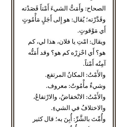
الصحاح: وأَمَتُّ الشيءَ أَمْتاً قَصَدْته
وقَدَّرْته؛ يُقال: هو إِلى أَجَلٍ مَأْمُوتٍ
أَي مَوْقوتٍ.
ويقال: امْتِ يا فلان، هذا لي، كم
هو؟ أَي احْزِرْه كم هو؟ وقد أَمَتُّه
آمِتُه أَمْتاً.
والأَمْتُ: المكانُ المرتفع.
وشيءٌ مأْمُوتٌ: معروف.
والأَمْتُ: الانْخفاضُ، والارْتفاعُ،
والاختلافُ في الشيءِ.
وأُمِّتَ بالشَّرِّ: أُبِنَ به؛ قال كثير