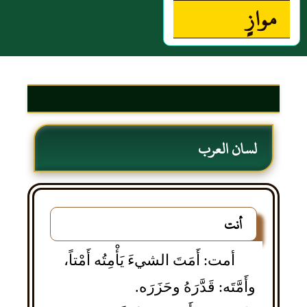
موازٍ
لسان العرب
أنت
أمت: أَمَتَ الشيءَ يَأْمِتُه أَمْتاً،
وأَمَّتَه: قَدَّرَهُ وحَزَرَه.