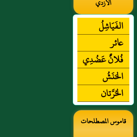
الأزدي
الفَيَاشِلُ
عائر
فُلانٌ عَضُدِي
الحَنَشُ
الحُرَّتان
قاموس المصطلحات