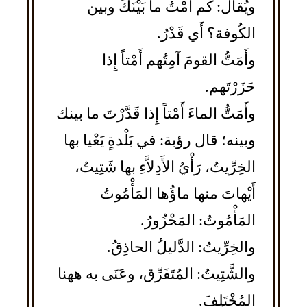
ويُقال: كم أَمْتُ ما بَيْنَكَ وبين
الكُوفة؟ أَي قَدْرُ.
وأَمَتُّ القومَ آمِتُهم أَمْتاً إِذا
حَزَرْتَهم.
وأَمَتُّ الماءَ أَمْتاً إِذا قَدَّرْتَ ما بينك
وبينه؛ قال رؤبة: في بَلْدةٍ يَعْيا بها
الخِرِّيتُ، رَأْيُ الأَدِلاَّءِ بها شَتِيتُ،
أَيْهاتَ منها ماؤُها المَأْمُوتُ
المَأْمُوتُ: المَحْزُورُ.
والخِرِّيتُ: الدَّليلُ الحاذِقُ.
والشَّتِيتُ: المُتَفَرِّق، وعَنَى به ههنا
المُخْتَلِفَ.