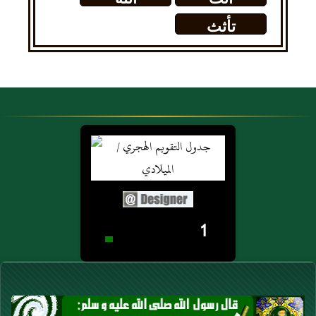
تأثث
1