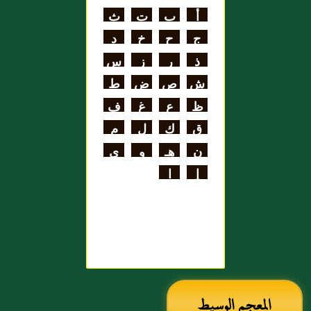
اللغة
أ
ب
ت
ث
علي بن الحسن
ج
ح
خ
د
الهنائي الأزدي
ذ
ر
ز
س
ش
ص
ض
ط
ظ
ع
غ
ف
ق
ك
ل
م
ن
هـ
و
ي
إ
ا
المعجم الوسيط