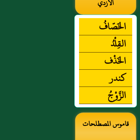
الأزدي
الخَصّافُ
القِلْدُ
الخَذْف
كندر
الزَّوْجُ
قاموس المصطلحات