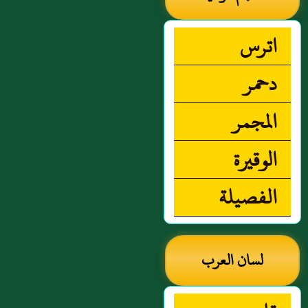
اترس
دحمر
المجمر
الوقيرة
الفصيلة
لسان العرب