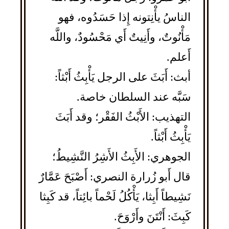
الناسُ يأْنِتونه إِذا حَسَدُوه، فهو
مَأْنُوتٌ، وأَنِيتٌ أَي مَحْسُودٌ، واللَّه
أَعلم.
أبث: أَبَثَ على الرجل يَأْبِثُ أَبْثاً:
سَبَّه عند السلطان خاصة.
التهذيب: الأَبْثُ الفَقْر؛ وقد أَبَثَ
يَأْبِثُ أَبْثاً.
الجوهري: الأَبِثُ الأَشِرُ النَّشِيطُ؛
قال أَبو زُرارة النصري: أَصْبَحَ عَمَّارٌ
نَشِيطاً أَبِثا، يَأْكُلُ لَحْماً بائِتاً، قد كَبِثا
كَبِثَ: أَنْتَنَ وأَرْوَحَ.