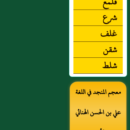
قلمع
شرع
غلف
شقن
شلط
معجم المنجد في اللغة
علي بن الحسن الهنائي