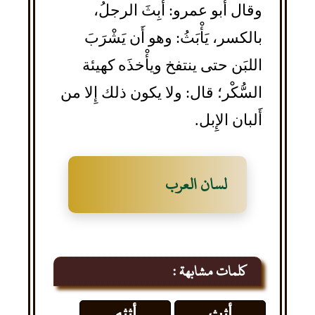
وقال أَبو عمرو: أَبِثَ الرجلُ،
بالكسر، يَأْبَثُ: وهو أَن يَشْرَبَ
اللبَن حتى ينتفخ ويأْخذَه كهيئة
السُّكْر؛ قال: ولا يكون ذلك إِلا من
أَلبان الإِبل.
لسان العرب
كلمات مشابهة :
أثث
أثثه