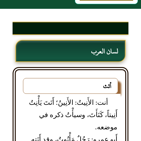
لسان العرب
أثث
أنت: الأَنِيتُ: الأَنِينُ؛ أَنَتَ يَأْنِتُ
أَنِيتاً، كَنَأَتَ، وسيأْتُ ذكره في
موضعه.
أَبو عمرو: رَجُلٌ مَأْنُوتٌ، وقد أَنَته