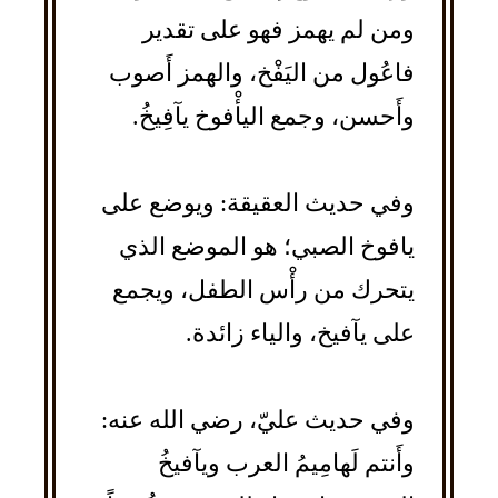
ومن لم يهمز فهو على تقدير
فاعُول من اليَفْخ، والهمز أَصوب
وأَحسن، وجمع اليأْفوخ يآفِيخُ.
وفي حديث العقيقة: ويوضع على
يافوخ الصبي؛ هو الموضع الذي
يتحرك من رأْس الطفل، ويجمع
على يآفيخ، والياء زائدة.
وفي حديث عليّ، رضي الله عنه:
وأَنتم لَهامِيمُ العرب ويآفيخُ