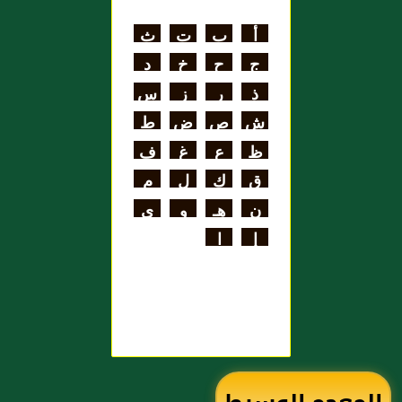
اللغة
أ
ب
ت
ث
علي بن الحسن
ج
ح
خ
د
الهنائي الأزدي
ذ
ر
ز
س
ش
ص
ض
ط
ظ
ع
غ
ف
ق
ك
ل
م
ن
هـ
و
ي
إ
ا