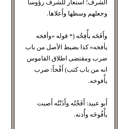
الشرف؛ استعار للشرف رؤُوساً
وجعلهم وسطها وأَعلاها.
وأَفَخَه يأْفِخُه (* قوله «وأفخه
يأفخه» كذا بضبط الأصل من باب
ضرب ومقتضى اطلاق القاموس
انه من باب كتب) أَفْخاً: ضرب
يأْفوخه.
أَبو عبيد: أَفَخْتُه وأَذَنْتُه أَصبت
يأْفُوخَه وأُذنه.