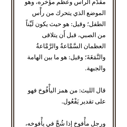
مقدَّم الرأْس وعظم مؤخره، وهو
الموضع الذي يتحرك من رأْس
الطفل؛ وقيل: هو حيث يكون لَيِّناً
من الصبي، قبل أَن يتلاقى
العظمان السَّمَّاعةُ والرَّمَّاعةُ
والنَّمَغَةَ؛ وقيل: هو ما بين الهامة
والجبهة.
قال الليث: من همز اليأْفُوخ فهو
على تقدير يَفْعُول.
ورجل مأْفوخ إذا شُجَّ في يأْفوخه،