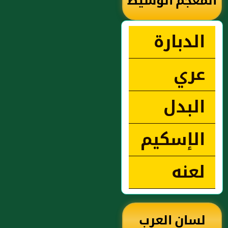
المعجم الوسيط
الدبارة
عري
البدل
الإسكيم
لعنه
لسان العرب