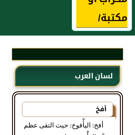
مكتبة/
لسان العرب
أفخ
أفخ: اليأْفوخ: حيث التقى عظم