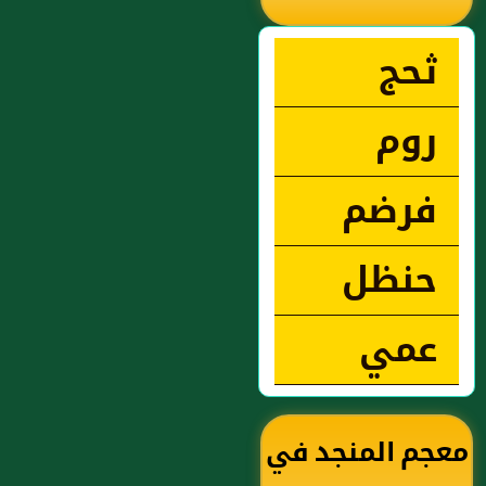
ثحج
روم
فرضم
حنظل
عمي
معجم المنجد في