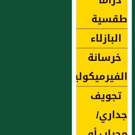
دراما
طقسية
البازلاء
خرسانة
الفيرميكوليت
تجويف
جداري/
محراب أو