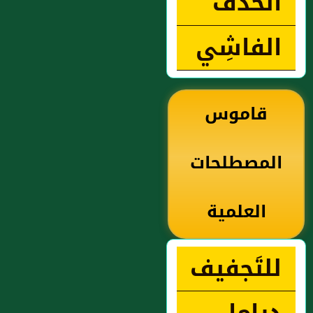
الخَذْف
الفاشِي
قاموس
المصطلحات
العلمية
للتَجفيف