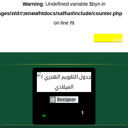
Warning
: Undefined variable $byn in
es/31/d172601468/htdocs/safha1/include/counter.php
on line
75
++
1