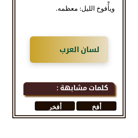
ويأْفوخ الليل: معظمه.
لسان العرب
كلمات مشابهة :
أفخ
أفخر