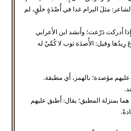
لشاعر: مثلَ البرام غدا في أُصْدَةٍ خلَقٍ، لم
إِذا أَدركت دَرّعت؛ وأَنشد ابن الأَعرابي
 رِيدُها وقيل: الأُصدَة ثوب لا كُمَّيْ له
إِنها عليهم مؤصدة؛ بالهمز، أَي مطبقة.
د.
د هما بمنزلة المطبق؛ يقال: أَطبق عليهم
دةً.