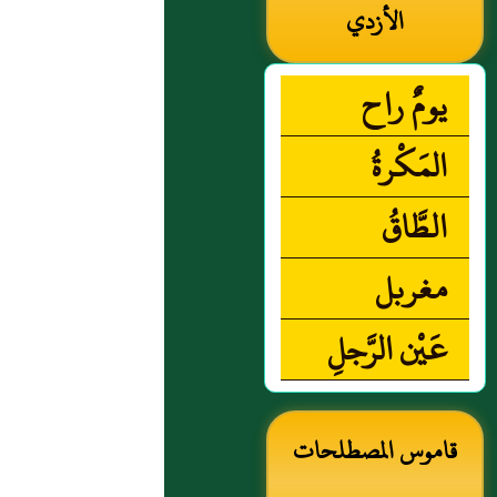
الأزدي
يومٌ راح
المَكْرةُ
الطَّاقُ
مغربل
عَيْن الرَّجلِ
قاموس المصطلحات