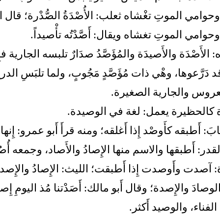
، وحوامي الموتِ تغْشاه ثعلب: الأُصْدَةُ الصُّدْرة؛ قال ا
، وحوامي الموتِ تغشاه ويقال: أَصَّدْتُه تأْصيداً.
الأَصْدَة والأَصيدَة والمُؤَصَّدُ صدَارٌ تلبسه الجارية ف
 دَرَّعوها، وهْي ذات مُؤَصَّدٍ مَجُوبٍ، ولما تلبَسِ الدرعَ
عروس والجارية الصغيرة.
ة كالحظيرة يعمل: لغة في الوصيدة.
بابَ: أَطبقه كأَوصْد إِذا أَغلقه؛ ومنه قرأَ أَبو عمرو: 
لقدر: أَطبقها والاسم منها الإِصادُ والأَصاد، وجمعه أُصُ
ة: آصدت وأَوصدت إِذا أَطبقت؛ الليث: الإِصادُ والإِص
الوصادَ والإِصدة؛ وقال أَبو مالك: أَصَدْتنا مُذ اليومِ إِصا
 الفناء، والوصيد أَكثر.