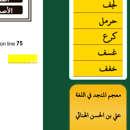
لجف
الأصد
حرمل
كرع
on line
75
غسف
++
خفف
معجم المنجد في اللغة
علي بن الحسن الهنائي