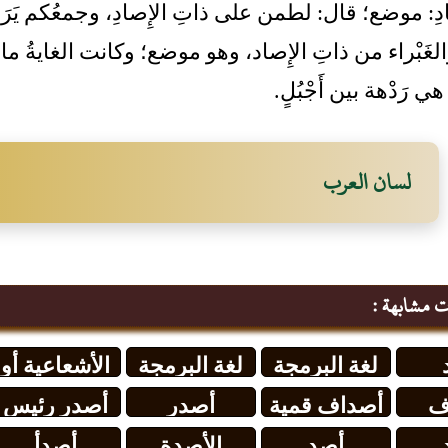
ادِ: موضع؛ قال: لطمن على ذاتِ الإِصادِ، وجمعُكم يَرَ
َبْراء من ذاتِ الإِصاد، وهو موضع؛ وكانت الغايةُ مائ
 هي رَدْهة بين أَجْبُلٍ.
لسان العرب
ت مشابهة :
لغة البرمجة
لغة البرمجة
الأشعاعية أو
دلفي لغة
دلفي لغة
شدة الأصدار
ف
أصداف قمية
أصدر
أصدر رئيس
برمجة قوية
برمجة قوية
المشع
ة
الرئيس
الجمهورية
أصد
الأصدة
أصدأ