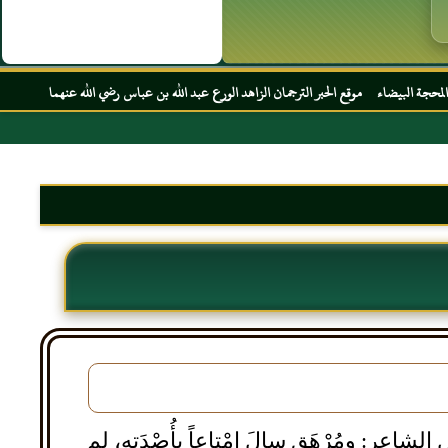
قع الحبر الترجمان الزاهد الورع عبد الله بن عباس رضي الله عنهما
عر: ومُرْهَق سالَ إِمْتاعاً بأُصْدَتِه، لم