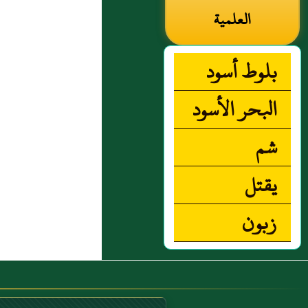
العلمية
بلوط أسود
البحر الأسود
شم
يقتل
زبون