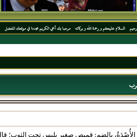
عليكم و رحمة الله و بركاته مرحبا بك أخي الكريم مجددا في موقعك المفضل المحجة البيضاء مو
عرب
لأُصْدَةُ، بالضم: قميص صغير يلبس تحت الثوب؛ قال الشا