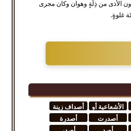
ون الأَذى من ذِلَّةٍ وهوان وكان مجرى
ة غلوةٍ.
الأشعاعية أو
أصداف زينة
شدة الأصدار
أصدرت
أصدرة
المشع
الحكومة
أصد
أصدر