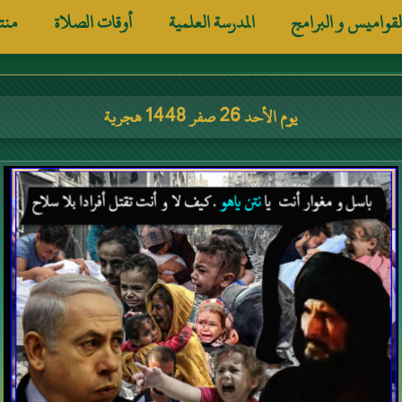
لقواميس و البرامج
المدرسة العلمية
أوقات الصلاة
منت
يوم الأحد 26 صفر 1448 هجرية