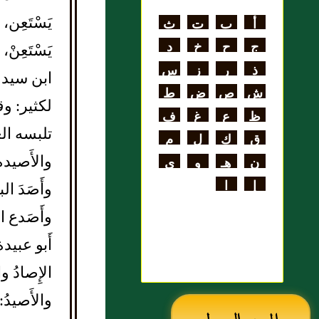
اللغة
يَسْتَعِن
أ
ب
ت
ث
علي بن الحسن
ج
ح
خ
د
يَسْتَعِنْ
الهنائي الأزدي
ذ
ر
ز
س
ابن سيده: 
ش
ص
ض
ط
لكثير: وقد
ظ
ع
غ
ف
تلبسه ال
ق
ك
ل
م
والأَصيد
ن
هـ
و
ي
إ
ا
وأَصَدَ ال
وأَصَدع ا
أَبو عبيد
الإِصادُ و
والأَصيدُ: