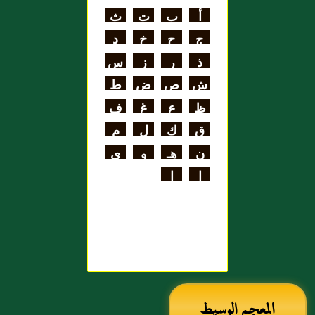
اللغة
أ
ب
ت
ث
علي بن الحسن
ج
ح
خ
د
الهنائي الأزدي
ذ
ر
ز
س
ش
ص
ض
ط
ظ
ع
غ
ف
ق
ك
ل
م
ن
هـ
و
ي
إ
ا
المعجم الوسيط