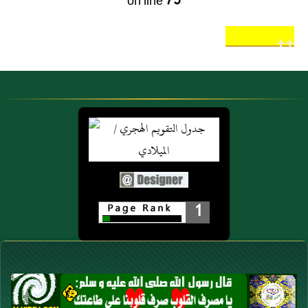
on line
75
++
1