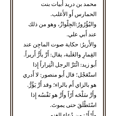
محمد بن دريد أَبيات بنت
الحمارس أَو الأَغلب.
واليُؤُرُورُ:الجِلْوازُ، وهو من ذلك
عند أَبي علي.
والأَريرُ: حكاية صوت الماجِن عند
القِمارِ والغَلَبة، يقال: أَرَّ يأَرُّ أَريراً.
أَبو زيد: ائْتَرَّ الرجل ائْتِراراً إِذا
استْعَجْل؛ قال أَبو منصور: لا أَدري
هو بالزاي أَم بالراء؛ وقد أَرَّ يَؤُرُّ.
وأَرَّ سَلْحَه أَرّاً وأَرَّ هو نَفْسُه إِذا
اسْتَطْلَقَ حتى يموتَ.
وأَرْأَرْ: من دُعاءِ الغنم.