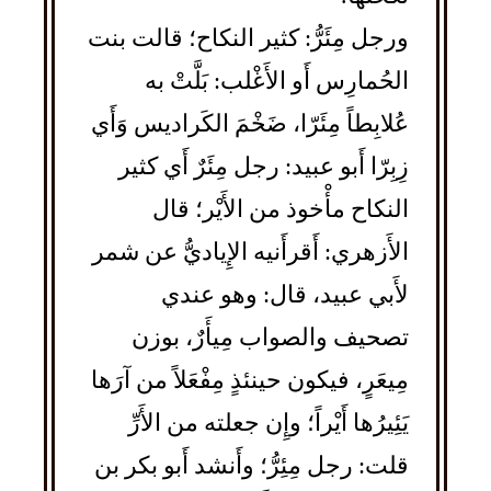
ورجل مِئَرُّ: كثير النكاح؛ قالت بنت
الحُمارِس أَو الأَغْلب: بَلَّتْ به
عُلابِطاً مِئَرّا، ضَخْمَ الكَراديس وَأَي
زِبِرّا أَبو عبيد: رجل مِئَرٌ أَي كثير
النكاح مأْخوذ من الأَيْر؛ قال
الأَزهري: أَقرأَنيه الإِياديُّ عن شمر
لأَبي عبيد، قال: وهو عندي
تصحيف والصواب مِيأَرٌ، بوزن
مِيعَرٍ، فيكون حينئذٍ مِفْعَلاً من آرَها
يَئِيرُها أَيْراً؛ وإِن جعلته من الأَرِّ
قلت: رجل مِئِرُّ؛ وأَنشد أَبو بكر بن