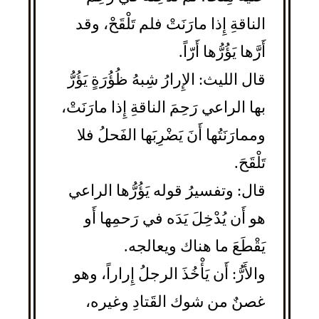
الناقةِ إِذا مارَنَتْ فلم تَلْقَحْ، وقد
أَرَّها يَؤُرُّها أَرّاً.
قال الليث: الإِرارُ شِبهُ ظُؤُرَةٍ يَؤُرُّ
بها الراعي رَحِمَ الناقةِ إِذا مارَنَتْ،
وممارَنَتُها أَنَ يَضْرِبَها الفَحلُ فلا
تَلْقَحَ.
قال: وتفسيرُ قوله يَؤُرُّها الراعي
هو أَن يُدْخِلَ يَدَه في رَحمِها أَو
يَقْطَعَ ما هناك ويعالجه.
والأَرُّ: أَن يَأْخُذَ الرجلُ إِراراً، وهو
غصنٌ من شوك القَتادِ وغيره،