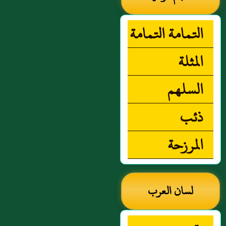
التمامة التمامة
المثلة
السلهم
ذئب
المرزحة
لسان العرب