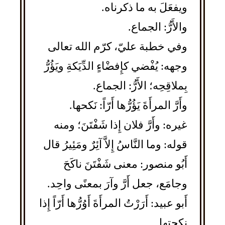
ويفعَلَ به ما ذكرناه.
والأَرُّ: الجماع.
وفي خطبة عليّ، كرّم الله تعالى
وجهه: يُفْضي كإِفضْاءٍ الدِّيَكةِ ويَؤُرُّ
بِملاقِحِه؛ الأَرُّ: الجماع.
وأَرَّ المرأَةَ يَؤُرُّها أَرّاً: نَكحها.
غيره: وأَرَّ فلان إِذا شَفْتَنَ؛ ومنه
قوله: وما النَّاسُ إِلاَّ آئِرٌ ومَئِيرُ قال
أَبُو منصور: معنى شَفْتَنَ ناكَحَ
وجامَع، جعل أَرَّ وآرَ بمعنًى واحِد.
أَبو عبيد: أَرَرْتُ المرأَةَ أَوُرُّها أَرّاً إِذا
نكحتها.