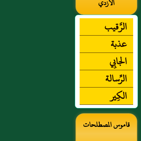
الأزدي
الرَّقيب
عذبة
الجابِي
الرِّسالة
الكِير
قاموس المصطلحات