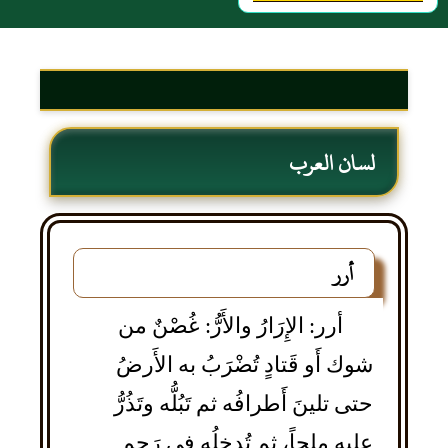
لسان العرب
أرر
أرر: الإِرَارُ والأَرُّ: غُصْنٌ من
شوك أَو قَتادٍ تُضْرَبُ به الأَرضُ
حتى تلينَ أَطرافُه ثم تَبُلُّه وتَذُرُّ
عليه مِلحاً، ثم تُدخِلُه في رَحِم