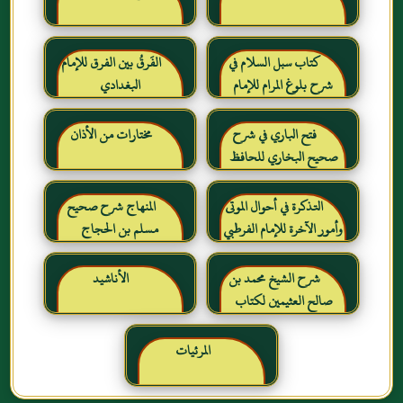
كتاب سبل السلام في
الفَرقُ بين الفرق للإمام
شرح بلوغ المرام للإمام
البغدادي
الصنعاني رحمه الله
فتح الباري في شرح
مختارات من الأذان
صحيح البخاري للحافظ
ابن حجر العسقلاني
التذكرة في أحوال الموتى
المنهاج شرح صحيح
وأمور الآخرة للإمام الفرطبي
مسلم بن الحجاج
رحمه الله
شرح الشيخ محمد بن
الأناشيد
صالح العثيمين لكتاب
رياض الصالحين للإمام
النووي رحمهم الله تعالى
المرئيات