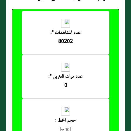
عدد المشاهدات *:
80202
عدد مرات التنزيل *:
0
حجم الخط :