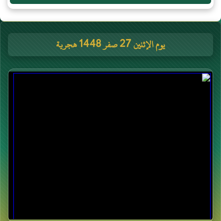
يوم الإثنين 27 صفر 1448 هجرية