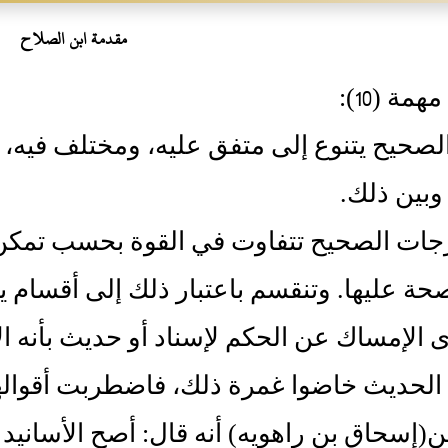
مقدمة ابن الصلاح
ة ‏(‏10‏)‏‏:‏
‏ الصحيح يتنوع إلى متفق عليه، ومختلف فيه، 
بين ذلك‏.‏
رجات الصحيح تتفاوت في القوة بحسب تمكن
صحة عليها‏.‏ وتنقسم باعتبار ذلك إلى أقسام
ى الإمساك عن الحكم لإسناد أو حديث بأنه ا
الحديث خاضوا غمرة ذلك، فاضطربت أقوالهم‏
‏(‏إسحاق بن راهويه‏)‏ أنه قال‏:‏ أصح الأسانيد 