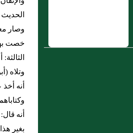
والإتقان
5 : إِبراهيم بن صالح بن عَبد الله، الذي
الحديث ف
يعرف بابن نُعَيم بن النحام، وهو مَديني
وصار معظ
6 : سَعيد بن ذُؤَيب المَرْوَزي
7 : عَبد الله بن بدر اليَمامي، وهو ابن بدر
خصت بها ه
بن عُميرة بن الحارث بن شمر الحنفي، جد
الثالثة‏:
ملازم بن عَمرو
وتلاه ‏(‏
8 : عثمان بن محمد بن سَعيد الأنماطي أَبو
عَمرو البصري
أنه أخذ ع
9 : معتمر بن نَافع الهذلي
وكتاباهما
10 : الدرس العشرون من دروس شرح
أنه قال‏:
بلوغ المرام كتاب الصلاة للشيخ عبد
الكريم الخضير
بغير هذا 