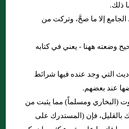
ذلك‏.‏
ي الجامع إلا ما صحَّ، وتركت من
حيح وضعته ههنا - يعني في كتابه
لأحاديث التي وجد عنده فيها شرائط
ا عند بعضهم‏.‏
يفوت ‏(‏البخاري ومسلماً‏)‏ مما يثبت من
لك بالقليل، فإن ‏(‏المستدرك على