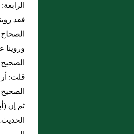
الرابعة‏:
فقد روينا
الصحاح ل
وروينا ع
الصحيح -
قلت‏:‏ أر
الصحيح ا
ثم إن ‏(‏
الحديث‏.‏