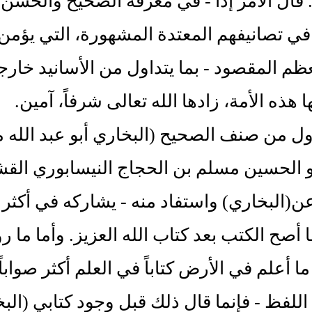
‏.‏ فآل الأمر إذاً - في معرفة الصحيح والحسن
ي تصانيفهم المعتدة المشهورة، التي يؤمن ف
م المقصود - بما يتداول من الأسانيد خارجاً
ذه الأمة، زادها الله تعالى شرفاً، آمين‏.‏
‏ أول من صنف الصحيح ‏(‏البخاري أبو عبد الله
أبو الحسين مسلم بن الحجاج النيسابوري القشيري
ن‏(‏البخاري‏)‏ واستفاد منه - يشاركه في أكثر 
 أصح الكتب بعد كتاب الله العزيز‏.‏ وأما ما ر
‏ ما أعلم في الأرض كتاباً في العلم أكثر صوابا
اللفظ - فإنما قال ذلك قبل وجود كتابي ‏(‏البخا