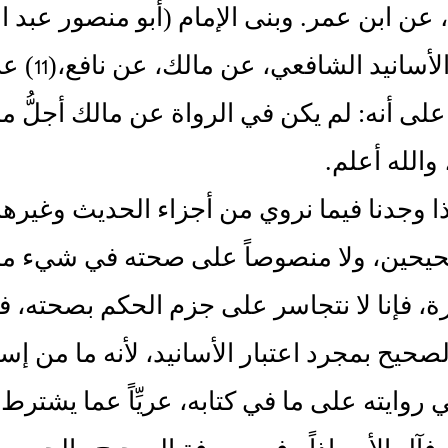
عن ابن عمر‏.‏ وبنى الإمام ‏(‏أبو منصور عبد ا
أن أجلّ 
لى أنه‏:‏ لم يكن في الرواة عن مالك أجلُّ
الله أعلم‏.‏
:‏ إذا وجدنا فيما نروي من أجزاء الحديث وغيره
حيحين، ولا منصوصاً على صحته في شيء من
، فإنا لا نتجاسر على جزم الحكم بصحته، ف
لصحيح بمجرد اعتبار الأسانيد، لأنه ما من إس
 روايته على ما في كتابه، عريِّاً عما يش