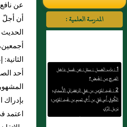
عن نافع، 
النووي رحمهم الله تعالى
المدرسة العلمية :
الحديث ع
أجمعين، و
الثانية‏
1 : باب الغسل : سئل: عن غسل داخل
الفرج من الحيض؟
أحد الص
2 : عَبد المؤمن بن علي الزعفراني الأَسدي،
المشهورة
الكُوفي أَبو عَلي بن أَخي تميم بن عَبد المؤمن،
نزيل الرَّي
بإدراك ا
3 : عُمر بن عَبد الله بن أَبي ربيعة المخزومي
اعتمد في
4 : أصبغ بن عَبد العزيز الليثي