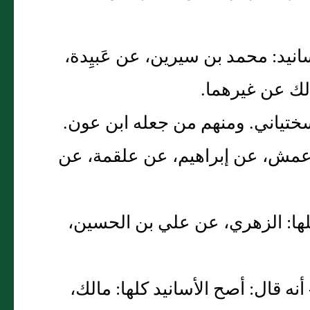
سانيد‏:‏ محمد بن سيرين، عن عَبيِدة،
لك عن غيرهما‏.‏
تياني‏.‏ ومنهم من جعله ابن عون‏.‏
:‏ الأعمش، عن إبراهيم، عن علقمة، عن
كلها‏:‏ الزهري، عن علي بن الحسين،
ه قال‏:‏ أصح الأسانيد كلها‏:‏ مالك،