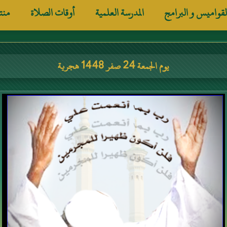
لقواميس و البرامج
المدرسة العلمية
أوقات الصلاة
منت
يوم الجمعة 24 صفر 1448 هجرية