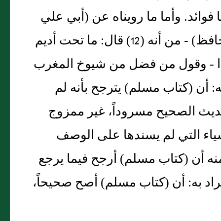
فوائد‏.‏ وأما ما رويناه عن ‏(‏أبي علي
الحافظ النيسابوري‏)‏ - أستاذ ‏(‏الحاكم أبي عبد الله الحافظ‏)‏ - من أنه ‏(‏12‏)‏ قال‏:‏ ما تحت أديم
فهذا - وقول من فضل من شيوخ المغرب
‏:‏ أن ‏(‏كتاب مسلم‏)‏ يترجح بأنه لم
لحديث الصحيح مسروداً، غير ممزوج
لأشياء التي لم يسندها على الوصف
 أن ‏(‏كتاب مسلم‏)‏ أرجح فيما يرجع
د به‏:‏ أن ‏(‏كتاب مسلم‏)‏ أصح صحيحاً،