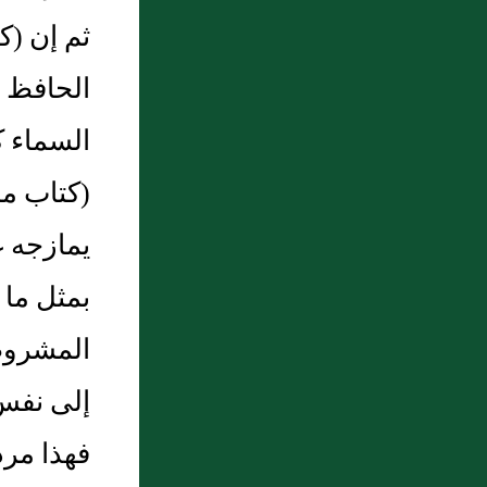
ثم إن ‏(‏
السماء ك
‏(‏كتاب م
يمازجه غ
بمثل ما 
المشروط 
إلى نفس ا
فهذا مردو