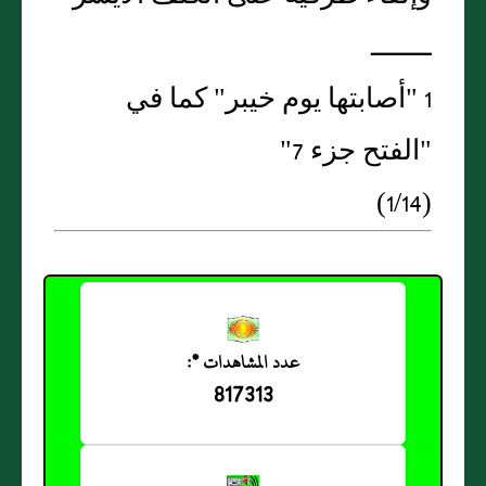
ـــــــ
1 "أصابتها يوم خيبر" كما في
"الفتح جزء 7"
(1/14)
عدد المشاهدات *:
817313