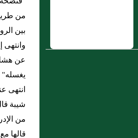
"فنضحه"،
رَسُولَ اللَّهِ أَلاَ أَجْعَلُ لَكَ شَيْئًا تَقْعُدُ عَلَيْهِ؟
من طريق 
فَإِنَّ لِي غُلاَمًا نَجَّارًا قَالَ "إِنْ شِئْتِ" فَعَمِلَتْ
الْمِنْبَرَ" [الحديث449- أطرافه في:
بين الرو
3585,3584,2095,918]
وانتهى 
6 : ميمون أَبو مهدي الفاريابى
عن هشام 
7 : مَالِكٌ عَنْ أَبِي الزُّبَيْرِ الْمَكِّيِّ أَنَّ رَجُلًا
خَطَبَ إِلَى رَجُلٍ أُخْتَهُ فَذَكَرَ أَنَّهَا قَدْ
يغسله" ا
كَانَتْ أَحْدَثَتْ فَبَلَغَ ذَلِكَ عُمَرَ بْنَ الْخَطَّابِ
انتهى عن
فَضَرَبَهُ أو كاد يضربه ثم قال مالك والخبر
قَالَ أَبُو عُمَرَ قَدْ رُوِيَ هَذَا الْمَعْنَى عَنْ عُمَرَ
شيبة قال
مِنْ وُجُوهٍ
من الإدر
وَمَعْنَاهُ عِنْدِي - وَاللَّهُ أعلم - (...)
قالها مع
8 : باب قَوْلِ اللَّهِ تَعَالَى [273 البقرة] {لاَ