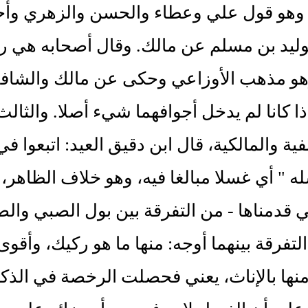
، وهو قول علي وعطاء والحسن والزهري وأ
وليد بن مسلم عن مالك. وقال أصحابه هي رو
وهو مذهب الأوزاعي وحكى عن مالك والشاف
إذا كانا لم يدخل أجوافهما شيء أصلا. والث
فية والمالكية، قال ابن دقيق العيد: اتبعوا في
ه " أي غسلا مبالغا فيه، وهو خلاف الظاهر، و
ي قدمناها - من التفرقة بين بول الصبي والصب
لتفرقة بينهما أوجه: منها ما هو ركيك، وأقو
منها بالإناث، يعني فحصلت الرخصة في الذك