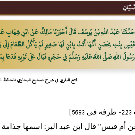
ِبْيَانِ
حَدَّثَنَا عَبْدُ اللَّهِ بْنُ يُوسُفَ قَالَ أَخْبَرَنَا مَالِكٌ عَنْ ابْنِ شِهَابٍ عَنْ عُ
قَيْسٍ بِنْتِ مِحْصَنٍ أَنَّهَا أَتَتْ بِابْنٍ لَهَا صَغِيرٍ لَمْ يَأْكُلْ الطَّعَامَ إِلَى رَس
رَسُولُ اللَّهِ صَلَّى اللَّهُ عَلَيْهِ وَسَلَّمَ فِي حَجْرِهِ فَبَالَ عَلَى ثَوْبِهِ فَدَعَا بِ
فتح الباري في شرح صحيح البخاري للحافظ ا
56]
ن أم قيس" قال ابن عبد البر: اسمها جذامة 