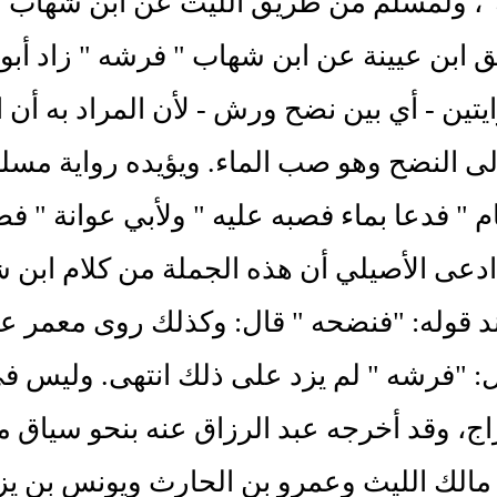
 ولمسلم من طريق الليث عن ابن شهاب " فل
ابن عيينة عن ابن شهاب " فرشه " زاد أبو 
ايتين - أي بين نضح ورش - لأن المراد به أن ا
إلى النضح وهو صب الماء. ويؤيده رواية م
" فدعا بماء فصبه عليه " ولأبي عوانة " فصبه
دعى الأصيلي أن هذه الجملة من كلام ابن 
د قوله: "فنضحه " قال: وكذلك روى معمر ع
: "فرشه " لم يزد على ذلك انتهى. وليس ف
اج، وقد أخرجه عبد الرزاق عنه بنحو سياق ما
 مالك الليث وعمرو بن الحارث ويونس بن ي