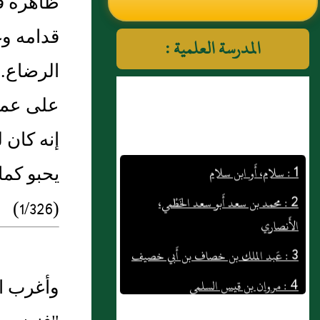
ظاهره فق
النووي رحمهم الله تعالى
قدامه وغ
المدرسة العلمية :
الرضاع. 
على عموم
إنه كان 
1 : سلام، أَو ابن سلام
يحبو كما
2 : محمد بن سعد أَبو سعد الخَطْمي،
الأَنصاري
(1/326)
3 : عَبد الملك بن خصاف بن أَبي خصيف
4 : مروان بن قيس السلمي
وأغرب اب
5 : حَدَّثَنَا خَلاَدٌ قَالَ حَدَّثَنَا عَبْدُ الْوَاحِدِ بْنُ
أَيْمَنَ عَنْ أَبِيهِ عَنْ جَابِرِ أَنَّ امْرَأَةً قَالَتْ "يَا