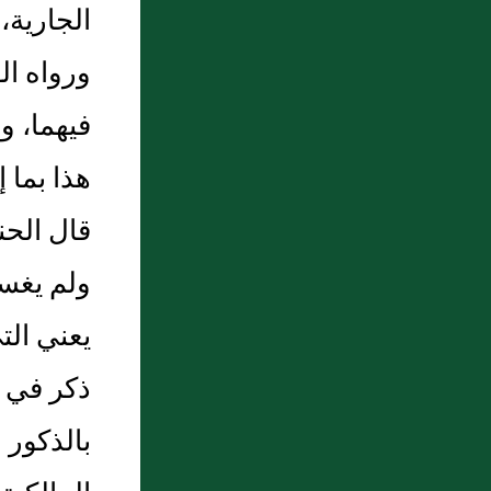
الجارية
ورواه ال
فيهما، 
هذا بما 
قال الحن
ولم يغسل
يعني الت
ذكر في ا
بالذكور 