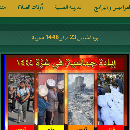
لقواميس و البرامج
المدرسة العلمية
أوقات الصلاة
منت
يوم الخميس 23 صفر 1448 هجرية