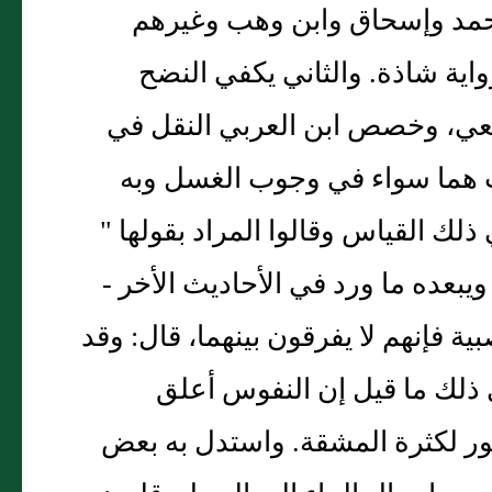
حمد وإسحاق وابن وهب وغيرهم
اية شاذة. والثاني يكفي النضح
عي، وخصص ابن العربي النقل في
الث هما سواء في وجوب الغسل وبه
 ذلك القياس وقالوا المراد بقولها "
يبعده ما ورد في الأحاديث الأخر -
ية فإنهم لا يفرقون بينهما، قال: وقد
ى ذلك ما قيل إن النفوس أعلق
ور لكثرة المشقة. واستدل به بعض