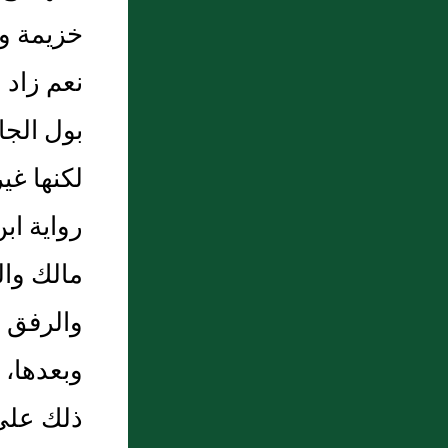
يَسْأَلُونَ النَّاسَ إِلْحَافًا}
خزيمة و
9 : فصل في تميز الطعن في المذكورين
نعم زاد
10 : عياش بن أَبي مسلم
بول الجا
لكنها غي
رواية اب
مالك وال
والرفق ب
وبعدها، 
ذلك على 