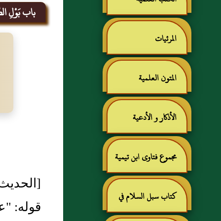
باب بَوْلِ الصّ
المرئيات
المتون العلمية
الأذكار و الأدعية
مجموع فتاوى ابن تيمية
[الحديث 223- طرفه في 93
كتاب سبل السلام في
قوله: "ع