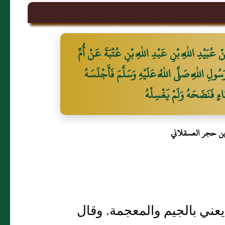
بَيْدِ اللَّهِ بْنِ عَبْدِ اللَّهِ بْنِ عُتْبَةَ عَنْ أُمِّ
ُولِ اللَّهِ صَلَّى اللَّهُ عَلَيْهِ وَسَلَّمَ فَأَجْلَسَهُ
مَاءٍ فَنَضَحَهُ وَلَمْ يَغْسِلْهُ
بن حجر العسقلاني
يعني بالجيم والمعجمة. وقال