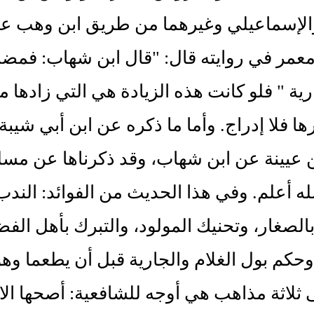
الإسماعيلي وغيرهما من طريق ابن وهب ع
 معمر في روايته قال: "قال ابن شهاب: فم
رية " فلو كانت هذه الزيادة هي التي زادها 
رها فلا إدراج. وأما ما ذكره عن ابن أبي شي
ن عيينة عن ابن شهاب، وقد ذكرناها عن مسلم 
له أعلم. وفي هذا الحديث من الفوائد: الن
الصغار، وتحنيك المولود، والتبرك بأهل الف
وحكم بول الغلام والجارية قبل أن يطعما وه
ثلاثة مذاهب هي أوجه للشافعية: أصحها الاك