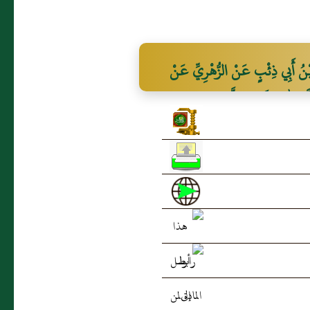
نُ أَبِي ذِئْبٍ عَنْ الزُّهْرِيِّ عَنْ
اللَّهُ عَلَيْهِ وَسَلَّمَ مِنْ إِنَاءٍ