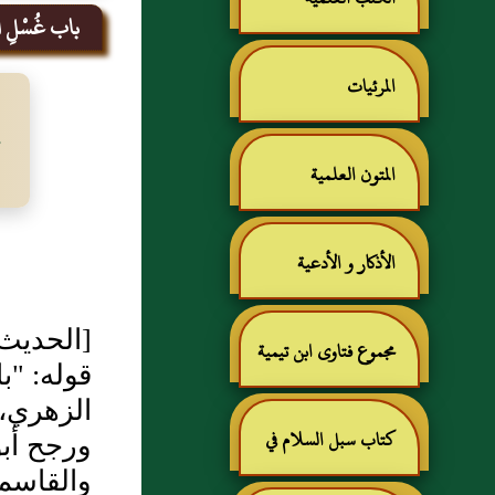
باب غُسْلِ الرّ
المرئيات
المتون العلمية
الأذكار و الأدعية
[الحديث250- أطرافه في:239,5956,299,273263,261
مجموع فتاوى ابن تيمية
قوله: "ب
الزهري، 
كتاب سبل السلام في
ورجح أب
والقاسم 