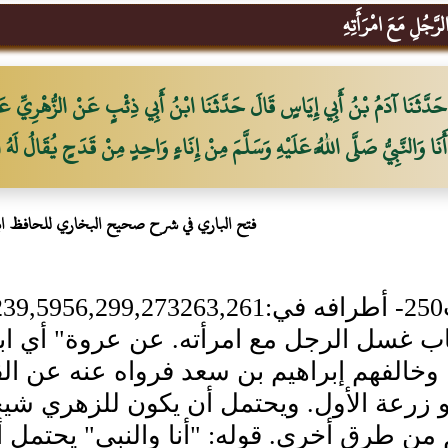
َجُلِ مَعَ امْرَأَتِهِ
حَدَّثَنَا آدَمُ بْنُ أَبِي إِيَاسٍ قَالَ حَدَّثَنَا ابْنُ أَبِي ذِئْبٍ عَنْ الزُّهْرِيِّ
أَنَا وَالنَّبِيُّ صَلَّى اللَّهُ عَلَيْهِ وَسَلَّمَ مِنْ إِنَاءٍ وَاحِدٍ مِنْ قَدَحٍ يُقَالُ لَهُ 
فتح الباري في شرح صحيح البخاري للحافظ ا
7]
اب غسل الرجل مع امرأته. عن عروة" أي ابن
وخالفهم إبراهيم بن سعد فرواه عنه عن ال
و زرعة الأول. ويحتمل أن يكون للزهري ش
من طرق أخرى. قوله: "أنا والنبي" يحتمل 