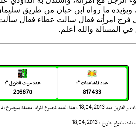
 الرجل مع امرأته، واستدل به الداودي عل
ويؤيده ما رواه ابن حبان من طريق سليم
ى فرج امرأته فقال سالت عطاء فقال سألت 
ي المسألة والله أعلم.
عدد المشاهدات *:
عدد مرات التنزيل *:
206670
817433
 ، هذا العدد لمجموع المواد المتعلقة بموضوع المادة
 بالموقع بتاريخ : 18/04/2013