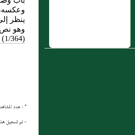
باب وضوء
وعكسه، 
6 : عكرمة بن حنبص
ينظر إل
7 : خالد بن محمد بن زهير المخزومي
وهو نص ف
8 : عَبد الله بن الفضل الهاشمي، وهو ابن
(1/364)
الفضل بن عباس بن ربيعة بن الحارث بن
عَبد المطلب الهاشمي
9 : حَدَّثَنَا يَحْيَى بْنُ بُكَيْرٍ قَالَ حَدَّثَنَا اللَّيْثُ
عَنْ عُقَيْلٍ عَنْ ابْنِ شِهَابٍ عَنْ عُرْوَةَ أَنَّ
عَائِشَةَ أَخْبَرَتْهُ قَالَتْ أَعْتَمَ رَسُولُ اللَّهِ صَلَّى
اللَّهُ عَلَيْهِ وَسَلَّمَ لَيْلَةً بِالْعِشَاءِ وَذَلِكَ قَبْلَ أَنْ
يَفْشُوَ الإِسْلاَمُ فَلَمْ يَخْرُجْ حَتَّى قَالَ عُمَرُ نَامَ
* : عدد المشاهدات و التنزيل منذ 18/04/2013
النِّسَاءُ وَالصِّبْيَانُ فَخَرَجَ فَقَالَ لِأَهْلِ الْمَسْجِدِ
- تم تسجيل هذه المادة
مَا يَنْتَظِرُهَا أَحَدٌ مِنْ أَهْلِ الأَرْضِ غَيْرَكُمْ"