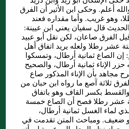
د حكى الإسكان أبو زيد وابن دريد
الله أعلم. وحكى ابن الأثير أن الفرق
، وهو غريب. وأما مقداره فعند
لحديث قال سفيان يعني ابن عيينة:
قيل الفرق صاعان، لكن نقل أبو عبيد
تة عشر رطلا ولعله يريد اتفاق أهل
: إن الصاع ثمانية أرطال، وتمسكوا
زر الإناء ثمانية أرطال، والصحيح
رح مجاهد بأن الإناء المذكور صاع
لفرق ثلاثة آصع ما رواه ابن حبان من
القسط بكسر القاف وهو باتفاق
تة عشر رطلا فصح أن الصاع خمسة
ي لماء الغسل ثمانية أرطال،
هو ضعيف. ومباحث المتن تقدمت في