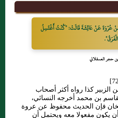
 عَنْ عُرْوَةَ عَنْ عَائِشَةَ قَالَتْ: "كُنْتُ أَغْتَسِلُ
الْفَرَقُ".
بن حجر العسقلاني
 الزبير كذا رواه أكثر أصحاب
قاسم بن محمد أخرجه النسائي،
يخان فإن الحديث محفوظ عن عروة
أن يكون مفعولا معه ويحتمل أن