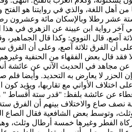
ن يسكنونه، وكلام العرب بالفتح. انتهى. وق
من أهل اللغة، والذي في روايتنا هو الفتح و
تة عشر رطلا وبالإسكان مائة وعشرون رطلا
آخر رواية ابن عيينة عن الزهري في هذا ا
اثة آصع، قال النووي: وكذا قال الجماهير، و
على أن الفرق ثلاثة آصع، وعلى أن الفرق س
لا فقد قال بعض الفقهاء من الحنفية وغيرهم
عن مجاهد في الحديث الآتي عن عائشة أنه ح
إن الحزر لا يعارض به التحديد. وأيضا فلم ص
ى اختلاف الأواني مع تقاربها، ويؤيد كون ا
اء عن عائشة بلفظ: "قدر ستة أقساط " و
غة نصف صاع والاختلاف بينهم أن الفرق س
ثلث، وتوسط بعض الشافعية فقال الصاع الذ
زكاة الفطر وغيرها خمسة أرطال وثلث، و