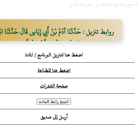
ح صحيح البخاري للحافظ ابن حجر العسقلاني
روابط تنزيل : حَدَّثَنَا آدَمُ بْنُ أَبِي إِيَاسٍ قَالَ حَدَّثَنَا ابْ
عُرْوَةَ عَنْ عَائِشَةَ قَالَتْ: "كُنْتُ أَغْتَسِلُ أَنَا وَالنَّبِيُّ صَلَّى 
اضغط هنا لتنزيل البرنامج / المادة
وَاحِدٍ مِنْ قَدَحٍ يُقَالُ لَهُ الْفَرَقُ".
اضغط هنا للطباعة
صفحة الشفرات
أرسل إلى صديق