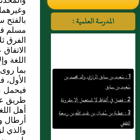
والمحدثو
النووي رحمهم الله تعالى
وغيرهما 
المدرسة العلمية :
بالفتح س
مسلم في 
الفرق ثل
الاتفاق 
اللغة وإ
1 : سَعيد بن سابق الرازي والد محمد بن
بما روى 
سَعيد بن سابق
الأول، ف
2 : فصل في ألفاظ لا تستعمل إلا مقرونة
فيحمل عل
طريق عط
3 : عطية بن سُفيان بن عَبد الله بن ربيعة
أهل الل
الثقفي
أرطال و
4 : غضير بن سنان الضَّبّي
والذي ل
5 : عُمر بن بكار