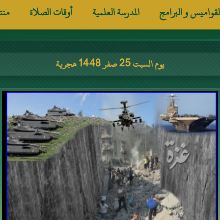
لقواميس و البرامج
المدرسة العلمية
أوقات الصلاة
منت
يوم السبت 25 صفر 1448 هجرية