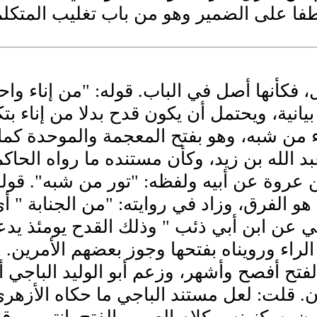
فا على الضمير وهو من باب تغليب المتكل
، فكأنها أصل في الباب. قوله: "من إناء واح
: بيانية، ويحتمل أن يكون قدح بدلا من إناء ب
اء من شبه، وهو بفتح المعجمة والموحدة ك
د الله بن زيد، وكأن مستنده ما رواه الح
عروة عن أبيه ولفظه: "تور من شبه". قوله
هو الفرق، وزاد في روايته: "من الجنابة " أ
 عن ابن أبي ذئب " وذلك القدح يومئذ يدعي
لراء ورويناه بفتحها وجوز بعضهم الأمرين. و
لفتح أفصح وأشهر، وزعم أبو الوليد الباجي 
ن. قلت: لعل مستند الباجي ما حكاه الأزهر