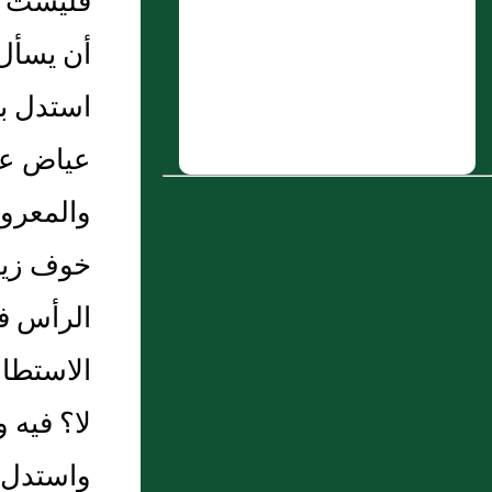
فليست عل
6 : النوع الحادي والعشرون‏:‏ معرفة
أن يسأل 
الموضوع
7 : حَدَّثَنَا عَبْدُ اللَّهِ بْنُ يُوسُفَ قَالَ أَخْبَرَنَا
استدل به
مَالِكٌ عَنْ زَيْدِ بْنِ أَسْلَمَ عَنْ عَطَاءِ بْنِ يَسَارٍ
عياض عن
عَنْ عَبْدِ اللَّهِ بْنِ عَبَّاسٍ "أَنَّ رَسُولَ اللَّهِ صَلَّى
اللَّهُ عَلَيْهِ وَسَلَّمَ أَكَلَ كَتِفَ شَاةٍ ثُمَّ صَلَّى وَلَمْ
والمعروف
يَتَوَضَّأْ".
خوف زيار
8 : باب صريح الطلاق وكنايته
الرأس ف
9 : النعمان بن معبد بن هَوذَة الأَنصاري
حِجَازي
الاستطاع
10 : عَبد الملك بن مدرك الكلاعي الحِمصي
لا؟ فيه 
واستدل ب