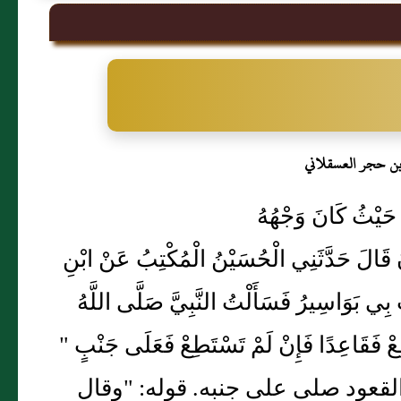
بن حجر العسقلاني
ى حَيْثُ كَانَ وَجْهُهُ
َانَ قَالَ حَدَّثَنِي الْحُسَيْنُ الْمُكْتِبُ عَنْ ابْنِ
بِي بَوَاسِيرُ فَسَأَلْتُ النَّبِيَّ صَلَّى اللَّهُ
ِعْ فَقَاعِدًا فَإِنْ لَمْ تَسْتَطِعْ فَعَلَى جَنْبٍ "
القعود صلى على جنبه. قوله: "وقال