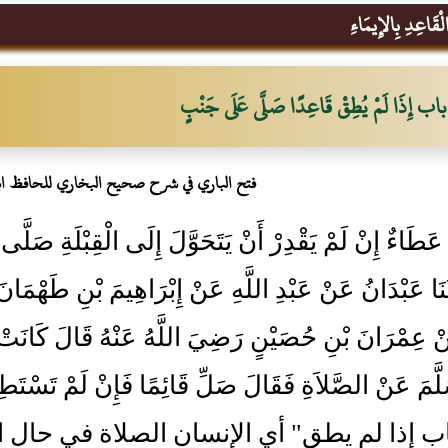
قَاعِدِ بِالإِيمَاءِ
باب إِذَا لَمْ يُطِقْ قَاعِدًا صَلَّى عَلَى جَنْبٍ
فتح الباري في شرح صحيح البخاري للحافظ ا
عَطَاءٌ إِنْ لَمْ يَقْدِرْ أَنْ يَتَحَوَّلَ إِلَى الْقِبْلَةِ صَلَّ
دَّثَنَا عَبْدَانُ عَنْ عَبْدِ اللَّهِ عَنْ إِبْرَاهِيمَ بْنِ طَهْم
َنْ عِمْرَانَ بْنِ حُصَيْنٍ رَضِيَ اللَّهُ عَنْهُ قَالَ كَانَتْ 
َلَّمَ عَنْ الصَّلاَةِ فَقَالَ صَلِّ قَائِمًا فَإِنْ لَمْ تَسْتَط
اب إذا لم يطق" أي الإنسان الصلاة في حال 