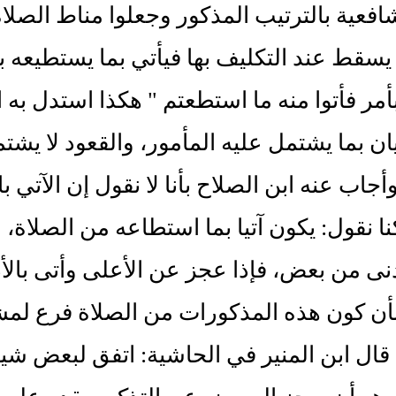
افعية بالترتيب المذكور وجعلوا مناط الص
 يسقط عند التكليف بها فيأتي بما يستطيعه ب
أمر فأتوا منه ما استطعتم " هكذا استدل به ا
تيان بما يشتمل عليه المأمور، والقعود لا يشت
وأجاب عنه ابن الصلاح بأنا لا نقول إن الآتي 
كنا نقول: يكون آتيا بما استطاعه من الصلاة،
نى من بعض، فإذا عجز عن الأعلى وأتى بالأد
ن كون هذه المذكورات من الصلاة فرع لمشر
 قال ابن المنير في الحاشية: اتفق لبعض شي