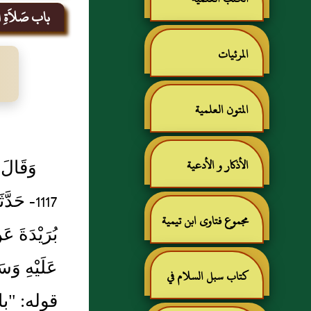
باب صَلاَةِ الْ
المرئيات
المتون العلمية
وَقَالَ 
الأذكار و الأدعية
1117- حَ
مجموع فتاوى ابن تيمية
بُرَيْدَةَ ع
عَلَيْهِ وَس
كتاب سبل السلام في
قوله: "ب