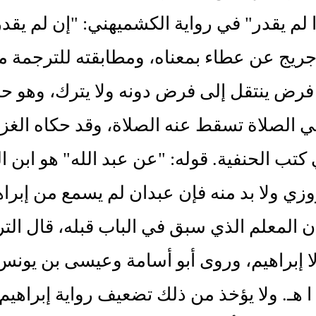
 لم يقدر" في رواية الكشميهني: "إن لم يقدر 
ريج عن عطاء بمعناه، ومطابقته للترجمة من 
 فرض ينتقل إلى فرض دونه ولا يترك، وهو 
ي الصلاة تسقط عنه الصلاة، وقد حكاه الغزا
كتب الحنفية. قوله: "عن عبد الله" هو ابن 
وزي ولا بد منه فإن عبدان لم يسمع من إبر
ن المعلم الذي سبق في الباب قبله، قال التر
ا إبراهيم، وروى أبو أسامة وعيسى بن يون
ا هـ. ولا يؤخذ من ذلك تضعيف رواية إبراهيم 