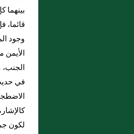
بينهما ك
قائما، ف
وجود ال
الأيمن م
الجنب، و
في حديث 
الاضطجاع
كالإشارة
لكون جمي