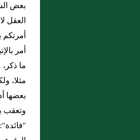
بعض الش
العقل لا
أمرتكم ب
أمر بالإ
ما ذكر، 
مثلا، ول
بعضها أد
وتعقب بأ
"فائدة":