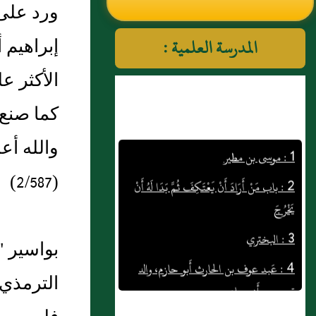
ورد على 
النووي رحمهم الله تعالى
إبراهيم 
المدرسة العلمية :
الأكثر ع
كما صنع 
1 : موسى بن مطير
والله أع
2 : باب مَنْ أَرَادَ أَنْ يَعْتَكِفَ ثُمَّ بَدَا لَهُ أَنْ
(2/587)
يَخْرُجَ
3 : البختري
4 : عَبد عوف بن الحارث أَبو حازم، والد
بواسير "
قيس بن أَبي حازم
الترمذي 
5 : رساله الأَوزاعي إلى عيسَى بن علي