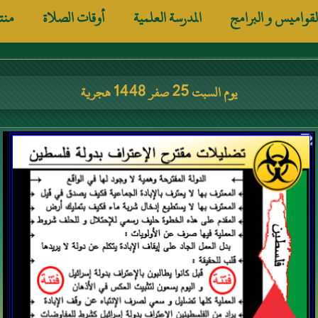
لقواميس و البرامج
المدرسة العلمية
أوقات الصلاة
منت
يوم السبت 25 صفر 1448 هجرية