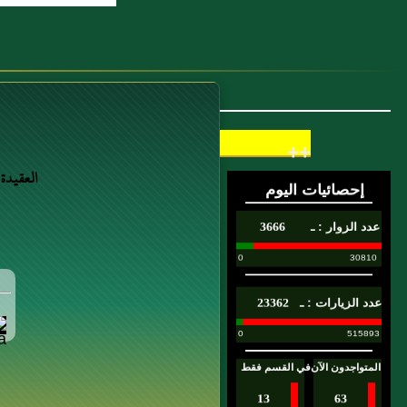
تتلازم
10 : باب قَوْلِ اللَّهِ تَعَالَى {وَلَقَدْ يَسَّرْنَا الْقُرْآنَ
لِلذِّكْرِ فَهَلْ مِنْ مُدَّكِرٍ} وَقال النبي صلى الله
عليه وسلم: "كُلٌّ مُيَسَّرٌ لِمَا خُلِقَ لَهُ يُقَالُ
++
مُيَسَّرٌ مُهَيَّأٌ
العقيدة