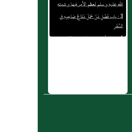
3 : باب فَضْلِ مَنْ حَمَلَ مَتَاعَ صَاحِبِهِ فِي
السَّفَرِ
4 : لو لم يأت العبد بالعمل هل كان
المكتوب يتغير ‏؟‏
5 : بَاب: إِثْمِ مَنْ أَشْرَكَ بِاللَّهِ وَعُقُوبَتِهِ فِي
الدُّنْيَا وَالْآخِرَةِ
6 : ( باب ابتداء الخلق وخلق آدم عليه
السلام
7 : باب الْجِزْيَةِ وَالْمُوَادَعَةِ مَعَ أَهْلِ الْحَرْبِ
8 : أذان القارئ الشيخ مختار عبدالحميد
حافظ
9 : الأصل الثاني‏:‏ أن شعب الإيمان قد