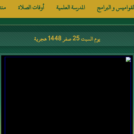
لقواميس و البرامج
المدرسة العلمية
أوقات الصلاة
منت
يوم السبت 25 صفر 1448 هجرية