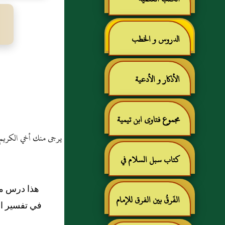
الدروس و الخطب
الأذكار و الأدعية
مجموع فتاوى ابن تيمية
يرجى منك أخي الكريم /
كتاب سبل السلام في
هذا درس من
شرح بلوغ المرام للإمام
الفَرقُ بين الفرق للإمام
في تفسير اب