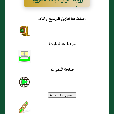
فِي الْمَهْرِ عِنْدَ عُقْدَةِ النِّكَاحِ
اضغط هنا لتنزيل البرنامج / المادة
اضغط هنا للطباعة
صفحة الشفرات