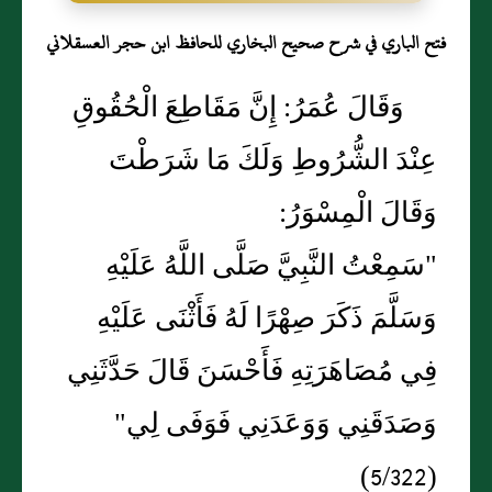
فتح الباري في شرح صحيح البخاري للحافظ ابن حجر العسقلاني
وَقَالَ عُمَرُ: إِنَّ مَقَاطِعَ الْحُقُوقِ
عِنْدَ الشُّرُوطِ وَلَكَ مَا شَرَطْتَ
وَقَالَ الْمِسْوَرُ:
"سَمِعْتُ النَّبِيَّ صَلَّى اللَّهُ عَلَيْهِ
وَسَلَّمَ ذَكَرَ صِهْرًا لَهُ فَأَثْنَى عَلَيْهِ
فِي مُصَاهَرَتِهِ فَأَحْسَنَ قَالَ حَدَّثَنِي
وَصَدَقَنِي وَوَعَدَنِي فَوَفَى لِي"
(5/322)