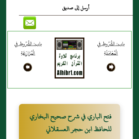
أرسل إلى صديق
باب: الشُّرُوطِ فِي
باب: الشُّرُوطِ فِي
الْمُعَامَلَةِ
الْمُزَارَعَةِ
فتح الباري في شرح صحيح البخاري
للحافظ ابن حجر العسقلاني