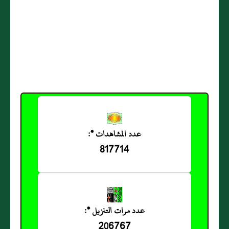
عدد المشاهدات *:
817714
عدد مرات التنزيل *:
206767