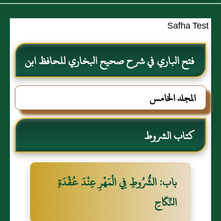
Safha Test
فتح الباري في شرح صحيح البخاري للحافظ ابن
حجر العسقلاني
المجلد الخامس
كتاب الشروط
باب: الشُّرُوطِ فِي الْمَهْرِ عِنْدَ عُقْدَةِ
النِّكَاحِ