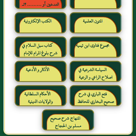
التدخين أو ……… ؟!ـ
حقائق وأرقام ناطقة ، لكن
لا يسمعها المدخنون حرره
المتون العلمية
الكتب الإلكترونية
خالد بن عبد الرحمن بن حمد
الشايع
مجموع فتاوى ابن تيمية
كتاب سبل السلام في
شرح بلوغ المرام للإمام
الصنعاني رحمه الله
السياسة الشرعية في
الأذكار و الأدعية
اصلاح الراعي و الرعية
فتح الباري في شرح
الأحكام السلطانية
صحيح البخاري للحافظ
والولايات الدينية
ابن حجر العسقلاني
المنهاج شرح صحيح
مسلم بن الحجاج