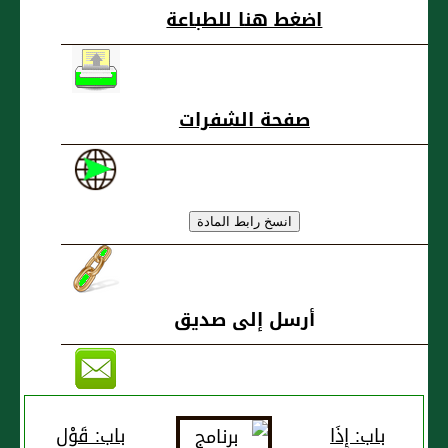
اضغط هنا للطباعة
صفحة الشفرات
أرسل إلى صديق
باب: إِذَا
باب: قَوْلِ