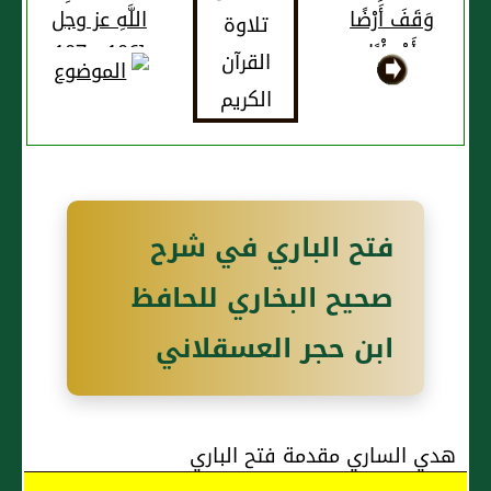
وَقَفَ أَرْضًا
اللَّهِ عز وجل
أَوْ بِئْرًا
[106 - 107
وَاشْتَرَطَ
المائدة]:
لِنَفْسِهِ مِثْلَ
{يَا أَيُّهَا
دِلاَءِ
الَّذِينَ آمَنُوا
الْمُسْلِمِينَ
شَهَادَةُ
بَيْنِكُمْ إِذَا
فتح الباري في شرح
حَضَرَ أَحَدَكُمُ
الْمَوْتُ حِينَ
صحيح البخاري للحافظ
الْوَصِيَّةِ
ابن حجر العسقلاني
اثْنَانِ ذَوَا
عَدْلٍ مِنْكُمْ
أَوْ آخَرَانِ مِنْ
غَيْرِكُمْ إِنْ
هدي الساري مقدمة فتح الباري
أَنْتُمْ ضَرَبْتُمْ