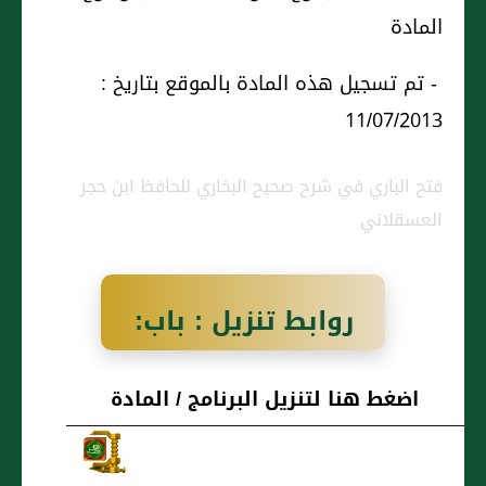
المادة
- تم تسجيل هذه المادة بالموقع بتاريخ :
11/07/2013
فتح الباري في شرح صحيح البخاري للحافظ ابن حجر
العسقلاني
روابط تنزيل : باب:
إِذَا قَالَ الْوَاقِفُ لاَ
اضغط هنا لتنزيل البرنامج / المادة
نَطْلُبُ ثَمَنَهُ إِلاَّ إِلَى
اللَّهِ فَهُوَ جَائِزٌ