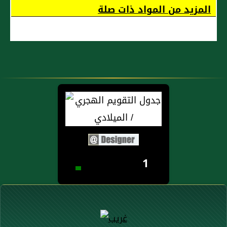
المزيد من المواد ذات صلة
فِي الْأَرْضِ
فَأَصَابَتْكُمْ
مُصِيبَةُ
الْمَوْتِ
تَحْبِسُونَهُمَا
مِنْ بَعْدِ
الصَّلاةِ
فَيُقْسِمَانِ
بِاللَّهِ إِنِ
ارْتَبْتُمْ لا
1
نَشْتَرِي بِهِ
ثَمَناً وَلَوْ
كَانَ ذَا
قُرْبَى وَلا
نَكْتُمُ